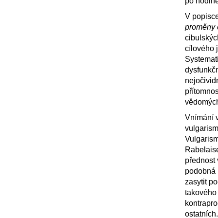
po hodině
V popisce
proměny č
cibulský
cílového 
Systemati
dysfunkčn
nejočividn
přítomnos
vědomých
Vnímání v
vulgarism
Vulgarism
Rabelaise
přednost 
podobná m
zasytit p
takového 
kontrapro
ostatních