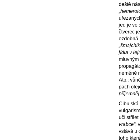
deště ná
„hemeroi
uřezanýc
jed je ve
čtverec j
ozdobná 
„šmajchlk
jídla v lej
mluvným j
propagát
neméně m
Atp.: vůn
pach olej
příjemnějš
Cibulská 
vulgarism
učí stříle
vrabce“
; 
vstává u 
toho kter