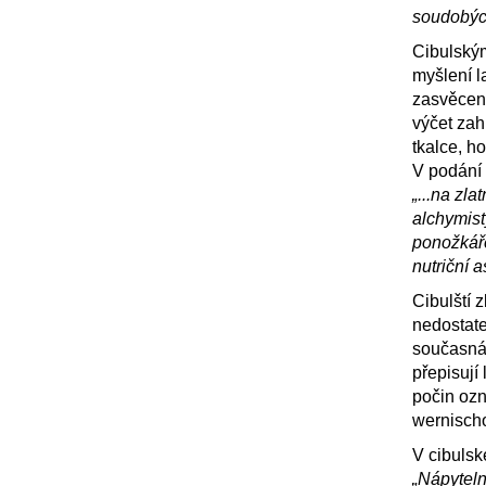
soudobýc
Cibulským
myšlení l
zasvěcen
výčet zahr
tkalce, ho
V podání 
„...na zl
alchymist
ponožkáře
nutriční a
Cibulští z
nedostate
současná.
přepisují 
počin ozn
wernisch
V cibulsk
„Nápyteln