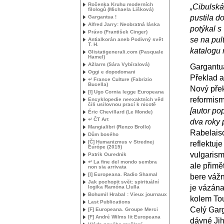
Ročenka Kruhu moderních
„Cibulská
filologů (Michaela Lišková)
pustila d
Gargantua !
Alfred Jarry: Neobratná láska
potýkal s
Právo (František Cinger)
se na pul
Antialkorán aneb Podivný svět
T. H.
katalogu 
Glistatigenerali.com (Pasquale
Hamel)
A2larm (Sára Vybíralová)
Gargantu
Oggi e dopodomani
Překlad 
↵ France Culture (Fabrizio
Bucella)
Nový přek
[I] Ugo Cornia legge Europeana
reformism
Encyklopedie neexaktních věd
čili usilovnou prací k nicotě
[autor po
Éric Chevillard (Le Monde)
↵ ČT Art
dva roky 
Mangialibri (Renzo Brollo)
Rabelaiso
Dům bosého
[Č] Humanizmus v Strednej
reflektuj
Európe (2015)
vulgarism
Patrik Ourednik
↵ La fine del mondo sembra
ale přimě
non sia arrivata
[I] Europeana. Radio Shamal
bere vážn
Jak pochopit svět: spirituální
je vázána
logika Ramóna Llulla
Bohumil Hrabal : Vieux journaux
kolem Tou
Last Publications
Celý Garg
[F] Europeana. Groupe Merci
[F] André Wilms lit Europeana
dávné Ji