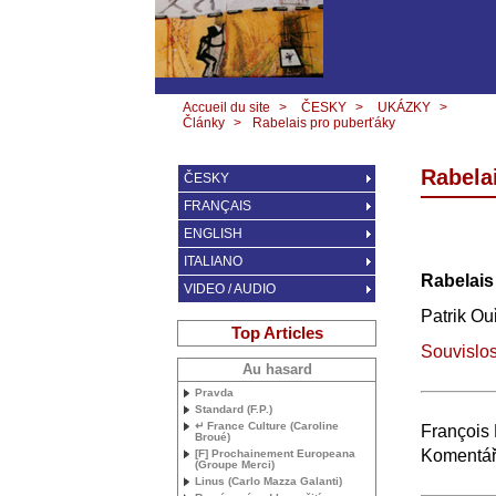
Accueil du site
>
ČESKY
>
UKÁZKY
>
Články
>
Rabelais pro puberťáky
Rabela
ČESKY
FRANÇAIS
ENGLISH
ITALIANO
Rabelais
VIDEO / AUDIO
Patrik Ou
Top Articles
Souvislos
Au hasard
Pravda
Standard (F.P.)
↵ France Culture (Caroline
François
Broué)
Komentář
[F] Prochainement Europeana
(Groupe Merci)
Linus (Carlo Mazza Galanti)