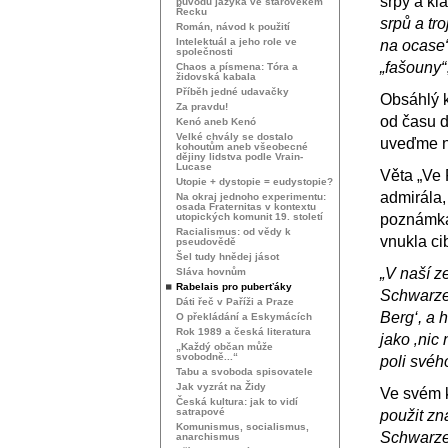
srpy a kla
původu jazyka ve starověkém
Řecku
srpů a tro
Román, návod k použití
Intelektuál a jeho role ve
na ocase
společnosti
„fašouny“
Chaos a písmena: Tóra a
židovská kabala
Příběh jedné udavačky
Obsáhlý k
Za pravdu!
od času d
Kenó aneb Kenó
Velké chvály se dostalo
uveďme n
kohoutům aneb všeobecné
dějiny lidstva podle Vrain-
Lucase
Věta „Ve 
Utopie + dystopie = eudystopie?
admirála, 
Na okraj jednoho experimentu:
osada Fraternitas v kontextu
utopických komunit 19. století
poznámka
Racialismus: od vědy k
vnukla ci
pseudovědě
Šel tudy hnědej jásot
„V naší z
Sláva hovnům
Rabelais pro puberťáky
Schwarzen
Dáti řeč v Paříži a Praze
Berg‘, a 
O překládání a Eskymácích
Rok 1989 a česká literatura
jako ‚nic 
„Každý občan může
svobodně...“
poli svéh
Tabu a svoboda spisovatele
Jak vyzrát na Židy
Ve svém k
Česká kultura: jak to vidí
satrapové
použit zn
Komunismus, socialismus,
Schwarze
anarchismus