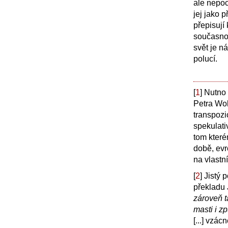
ale nepoc
jej jako 
přepisují
současnos
svět je ná
polucí.
[
1
]
Nutno 
Petra Woh
transpozi
spekulati
tom kter
době, evr
na vlastn
[
2
]
Jistý 
překladu
zároveň t
masti i z
[...] vzác