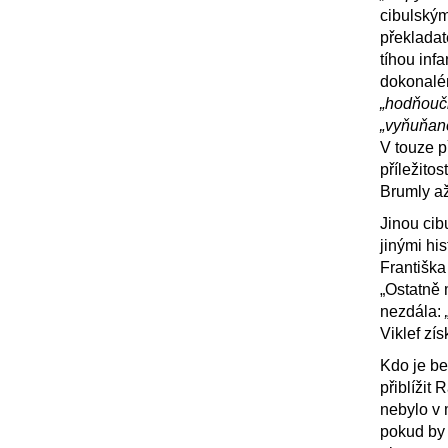
cibulským
překladat
tíhou inf
dokonalé
„hodňoučk
„vyňuňan
V touze p
příležito
Brumly až
Jinou cib
jinými hi
Františka
„Ostatně 
nezdála:
Viklef zí
Kdo je be
přiblížit
nebylo v 
pokud by