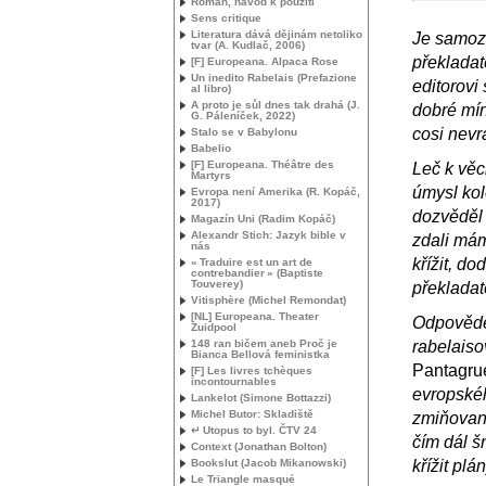
Román, návod k použití
Sens critique
Literatura dává dějinám netoliko
Je samozř
tvar (A. Kudlač, 2006)
překladat
[F] Europeana. Alpaca Rose
Un inedito Rabelais (Prefazione
editorovi
al libro)
A proto je sůl dnes tak drahá (
J.
dobré mín
G.
Páleníček, 2022)
cosi nevr
Stalo se v Babylonu
Babelio
[F] Europeana. Théâtre des
Leč k věc
Martyrs
úmysl kol
Evropa není Amerika (R. Kopáč,
2017)
dozvěděl 
Magazín Uni (Radim Kopáč)
Alexandr Stich: Jazyk bible v
zdali mám
nás
křížit, d
«
Traduire est un art de
contrebandier
» (Baptiste
Touverey)
překladat
Vitisphère (Michel Remondat)
[
NL
] Europeana. Theater
Odpověděl
Zuidpool
148 ran bičem aneb Proč je
rabelais
Bianca Bellová feministka
Pantagr
[F] Les livres tchèques
incontournables
evropskéh
Lankelot (Simone Bottazzi)
Michel Butor: Skladiště
zmiňova
↵ Utopus to byl. Č
TV
24
čím dál š
Context (Jonathan Bolton)
Bookslut (Jacob Mikanowski)
křížit plá
Le Triangle masqué