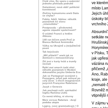
Čisté víno. Ke sporu o autorství
ve kterém
jednoho překladu podruhé
Galantnost, nová oběť politické
místo Lam
korektnosti
Jejich úhl
Zločiny komunismu aneb Stala
se chyba?
úskoky b
Fobím, fobíš, fobíme: několik
poznámek ke slovu
vrchního
„islamofobie“
Postpravda – předsmrtná
agonie západní společnosti?
Absurdní
O zrádné Francii a hrdém
Albionu
setkáte n
148 ran bičem aneb Proč je
Hrušínsk
Bianca Bellová feministka
Válka na Ukrajině a (ne)užitečné
Horymíre
psaní
Tak bejvávalo
v Písku, 
„Milí přátelé!“ aneb jak se
jak upřes
domluvit s mimozemšťany
Zlé jest v karty hráti a trumfy
vázána na
neznati
Rafel mai amech izabi almi:
přičemž
„
několik poznámek k Hledání
dokonalého jazyka Umberta Eca
Ano, Rabe
Jak se Pantagruel seznámil s
Panurgem, jehož pak miloval po
kraje, al
celý život : o třech imaginárních
jazycích Françoise Rabelaise
„nemalé č
Jazyk v Genesis
Rovněž mi
Jak pochopit svět: spirituální
logika Ramóna Llulla
vtipnější
Co nemá trhliny, ni skvrny
More versus Rabelais : dvojí
podoba utopie
V zájmu v
Logica, cave grammaticam ! O