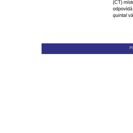
(
CT
) míst
odpovídá
quintal
vá
Pl