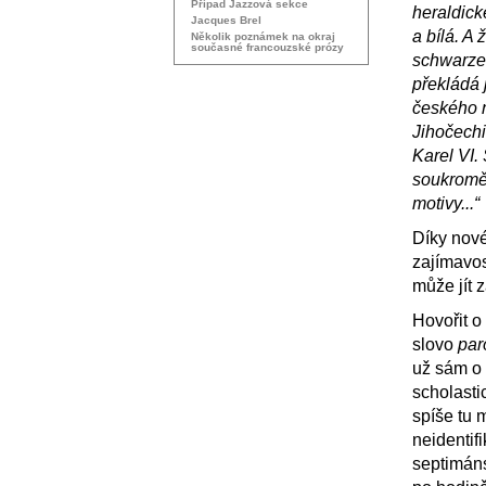
Případ Jazzová sekce
heraldick
Jacques Brel
a bílá. A
Několik poznámek na okraj
současné francouzské prózy
schwarze
překládá 
českého n
Jihočechi
Karel
VI
.
soukromě 
motivy...“
Díky no
zajímavo
může jít 
Hovořit o
slovo
par
už sám o 
scholasti
spíše tu 
neidentif
septimáns