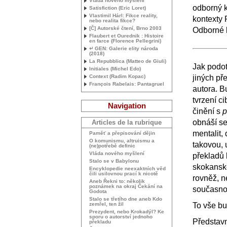
Vláda nového myšlení
odborný k
Satisfiction (Eric Loret)
Vlastimil Hárl: Fikce reality,
kontexty 
nebo realita fikce?
[Č] Autorské čtení, Brno 2003
Odborné 
Flaubert et Ourednik : Histoire
en farce (Florence Pellegrini)
↵
GEN
: Galerie elity národa
(2018)
La Repubblica (Matteo de Giuli)
Jak podot
Initiales (Michel Edo)
Context (Radim Kopac)
jiných př
François Rabelais: Pantagruel
autora. B
tvrzení c
Navigation
činění s
p
obnáší set
Articles de la rubrique
mentalit, 
Paměť a přepisování dějin
O komunismu, altruismu a
takovou, 
(ne)potřebě definic
Vláda nového myšlení
překladů 
Stalo se v Babylonu
skokanské
Encyklopedie neexaktních věd
čili usilovnou prací k nicotě
rovněž, n
Aneb Řekni to: několik
poznámek na okraj Čekání na
současnos
Godota
Stalo se třetího dne aneb Kdo
zemřel, ten žil
To vše b
Prezydent, nebo Krokadýl? Ke
sporu o autorství jednoho
Představ
překladu