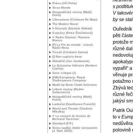
Právo (Jiří Pehe)
s podtitul
Terzo Mondo
Hospodářské noviny (Matěj
V takovém
Petrů)
by se stal
Liberazione (Cristiano De Majo)
The Modern Novel
Ouředník 
Il Giornale (Daniele Abbiati)
S-zprávy (Petra Šimůnková)
pěti část
↵ Radio Shamal / Rumore
Bianco
protože m
[F] La Fin du monde : extrait.
Radio Nova
různé dal
Tiscali (Cristiano Sanna)
nedovoluj
[I] Non capisco bene
apokalyps
Aktuálně (Jan Jandourek)
La Quinzaine littéraire (Norbert
vypařil“ a
Czarny)
Sens critique (1)
věnuje pr
[
GB
] Europeana. Royal
Shakespeare Company
potažmo ú
Mudd Up Book Clubb Selection
Zbývá tedy
Lidové noviny (Radim
Seltenreich)
různé řeči
Hospodářské noviny (Matěj
Petrů)
jakýsi sm
Lankelot (Gianfranco Franchi)
World and Theater (Vladimir
Patrik Ou
Mikulka)
↵ Le conseil de lecture de
to v
Euro
Bertrand Tavernier
nedůvěra 
Standard (F.P.)
Slovu naděje dobře nerozumím
polovině 
(J. Rulf, 2002)