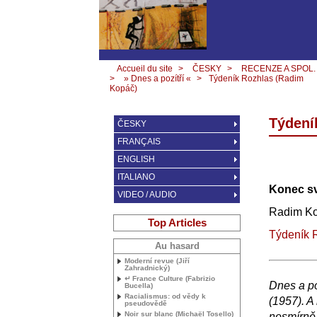
Accueil du site
>
ČESKY
>
RECENZE A SPOL.
>
» Dnes a pozítří «
>
Týdeník Rozhlas (Radim
Kopáč)
Týdení
ČESKY
FRANÇAIS
ENGLISH
ITALIANO
Konec s
VIDEO / AUDIO
Radim K
Top Articles
Týdeník 
Au hasard
Moderní revue (Jiří
Zahradnický)
↵ France Culture (Fabrizio
Dnes a po
Bucella)
Racialismus: od vědy k
(1957). A
pseudovědě
Noir sur blanc (Michaël Tosello)
nesmírně 