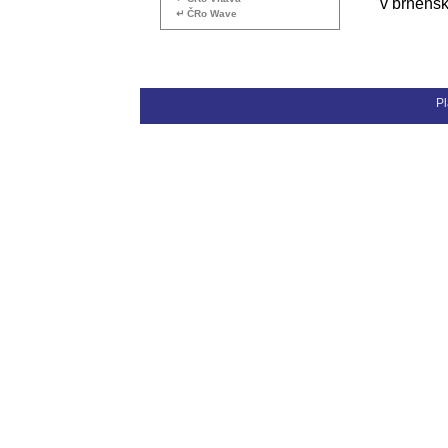
v brněnsk
↵ ČRo Wave
Pl