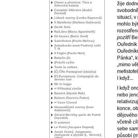
Chaos a písmena: Tóra a
žije dodn
židovská kabala
svobodně 
Comptoir littéraire (André
Durand)
situací, v
Lidové noviny (Lenka Kapsová)
Il Manifesto (Stefano Gallerani)
mohlo být
Deník Sme
rozostře
RaiLibro (Maria Agostinelli)
24 heures (Boris Senf)
pozítří
Be
Satisfiction (Paolo Melissi)
Ouředník 
Antialkorán aneb Podivný svět
T. H.
Ouředníků
Il Foglio (Paolo Nori)
Pánka“, k
Babelio (2)
(Právě) vyšlo
„mimo věk
Toute la culture
mefistofel
[Č] ČRo Pantagruel (ukázka)
[F] Europeana. Compagnie du
I když...
dernier soir
Me lo leggo
I když on
↵ Příhodná chvíle
Bawerk (Hynek Rak)
nebo jeno
Balarm (Saverio Puleo)
relativiz
↵ Case Closed
Hospodářské noviny (Ivan
konce, ob
Adamovič)
dějového 
Gérard Berréby parle de Patrik
Ourednik
včetně cí
O autorovi
Le Point (Jacques Dupont)
sebe samu
Jazyk český, Jungmann,
působí (m
newspeak a plyšák (L. Verecký,
1994)