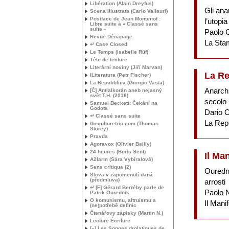
Libération (Alain Dreyfus)
Gli an
Scena illustrata (Carlo Vallauri)
Postface de Jean Montenot :
l’utopi
Libre suite à «
Classé sans
suite
»
Paolo 
Revue Décapage
La Sta
↵ Case Closed
Le Temps (Isabelle Rüf)
Tête de lecture
Literární noviny (Jiří Marvan)
La Re
iLiteratura (Petr Fischer)
La Repubblica (Giorgio Vasta)
Anarchic
[Č] Antialkorán aneb nejasný
svět
T.H.
(2018)
secolo
Samuel Beckett: Čekání na
Godota
Dario O
↵ Classé sans suite
La Rep
theculturetrip.com (Thomas
Storey)
Pravda
Agoravox (Olivier Bailly)
24 heures (Boris Senf)
Il Ma
A2larm (Sára Vybíralová)
Sens critique (2)
Ouredni
Slova v zapomenutí daná
(předmluva)
arrosti
↵ [F] Gérard Berréby parle de
Paolo N
Patrik Ourednik
O komunismu, altruismu a
Il Mani
(ne)potřebě definic
Čtenářovy zápisky (Martin N.)
Lecture Écriture
[–] Les Songes drolatiques de