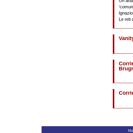
Un anar
‘comun
Ignazi
Le reti 
Vanit
Corri
Brugn
Corrie
Ma