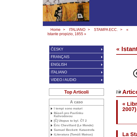
Home
>
ITALIANO
>
STAMPA ECC.
>
«
Istante propizio, 1855 »
« Istan
ČESKY
FRANÇAIS
ENGLISH
ITALIANO
VIDEO / AUDIO
Artic
Top Articoli
A caso
« Lib
2007)
I tempi sono maturi
Báseň pro Pavlínku
Kalivodovou
[Č] Utopus to byl. ČT 2
Éric Chevillard (Le Monde)
Samuel Beckett: Katastrofa
La St
iLiteratura (Tomáš Matras)