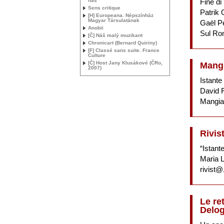
nás
Fine di
Sens critique
Patrik 
[H] Europeana. Népszínház
Magyar Társulatának
Gaël P
Anobii
Sul Ro
[Č] Náš malý muzikant
Chronicart (Bernard Quiriny)
[F] Classé sans suite. France
Culture
[Č] Host Jany Klusákové (ČRo,
Mangi
2007)
Istante
David F
Mangial
Rivis
“Istant
Maria L
rivist@
Le re
Delog