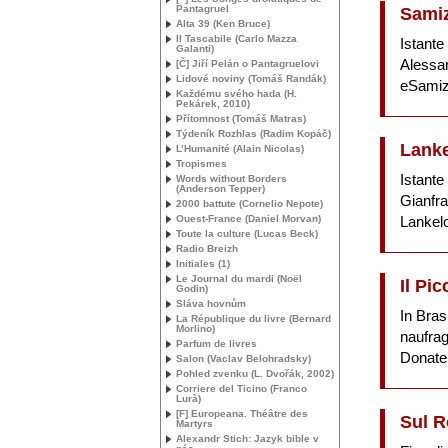
Pantagruel
Samiz
Alta 39 (Ken Bruce)
Il Tascabile (Carlo Mazza
Istante
Galanti)
Alessa
[Č] Jiří Pelán o Pantagruelovi
Lidové noviny (Tomáš Randák)
eSamizd
Každému svého hada (H.
Pekárek, 2010)
Přítomnost (Tomáš Matras)
Týdeník Rozhlas (Radim Kopáč)
Lanke
L’Humanité (Alain Nicolas)
Tropismes
Istante
Words without Borders
(Anderson Tepper)
Gianfr
2000 battute (Cornelio Nepote)
Ouest-France (Daniel Morvan)
Lankel
Toute la culture (Lucas Beck)
Radio Breizh
Initiales (1)
Le Journal du mardi (Noël
Il Pic
Godin)
Sláva hovnům
In Bras
La République du livre (Bernard
Morlino)
naufraga
Parfum de livres
Donatel
Salon (Vaclav Belohradsky)
Pohled zvenku (L. Dvořák, 2002)
Corriere del Ticino (Franco
Lurà)
[F] Europeana. Théâtre des
Sul R
Martyrs
Alexandr Stich: Jazyk bible v