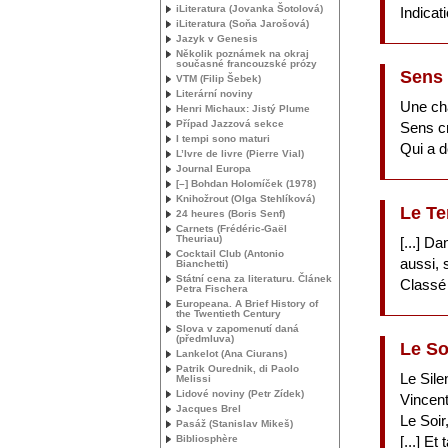
iLiteratura (Jovanka Šotolová)
Indicat
iLiteratura (Soňa Jarošová)
Jazyk v Genesis
Několik poznámek na okraj
současné francouzské prózy
Sens 
VTM
(Filip Šebek)
Literární noviny
Une ch
Henri Michaux: Jistý Plume
Případ Jazzová sekce
Sens cr
I tempi sono maturi
Qui a d
L’Ivre de livre (Pierre Vial)
Journal Europa
[–] Bohdan Holomíček (1978)
Knihožrout (Olga Stehlíková)
Le Te
24 heures (Boris Senf)
Carnets (Frédéric-Gaël
Theuriau)
[...] D
Cocktail Club (Antonio
aussi, 
Bianchetti)
Státní cena za literaturu. Článek
Classé
Petra Fischera
Europeana. A Brief History of
the Twentieth Century
Slova v zapomenutí daná
(předmluva)
Le So
Lankelot (Ana Ciurans)
Patrik Ourednik, di Paolo
Le Sile
Melissi
Lidové noviny (Petr Zídek)
Vincen
Jacques Brel
Le Soir
Pasáž (Stanislav Mikeš)
Bibliosphère
[...] Et