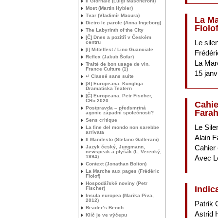
Il Giornale (Luigi Mascheroni)
Most (Martin Hybler)
Tvar (Vladimír Macura)
La Ma
Dietro le parole (Anna Ingeborg)
Fiolof
The Labyrinth of the City
[Č] Dnes a pozítří v Českém
Le sile
centru
[I] Mittelfest / Lino Guanciale
Frédéri
Reflex (Jakub Šofar)
La Mar
Traité de bon usage de vin.
France Culture (1)
15 janv
↵ Classé sans suite
[S] Europeana. Kungliga
Dramatiska Teatern
[Č] Europeana, Petr Fischer,
ČRo 2020
Cahie
Postpravda – předsmrtná
Farah
agonie západní společnosti?
Sens critique
Le Sile
La fine del mondo non sarebbe
arrivata
Alain F
Il Manifesto (Stefano Gallerani)
Cahier 
Jazyk český, Jungmann,
newspeak a plyšák (L. Verecký,
1994)
Avec Le
Context (Jonathan Bolton)
La Marche aux pages (Frédéric
Fiolof)
Hospodářské noviny (Petr
Indic
Fischer)
Insula europea (Marika Piva,
2012)
Patrik 
Reader’s Bench
Astrid
Klíč je ve výčepu