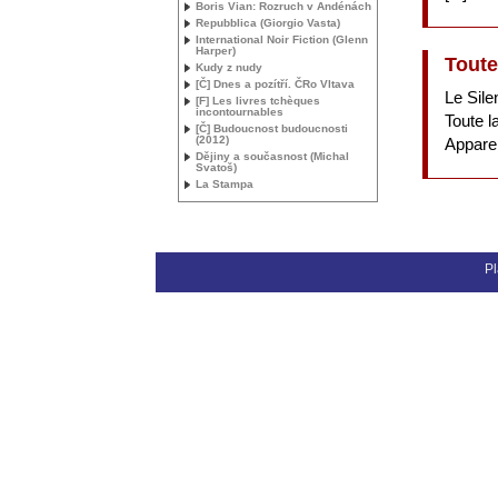
Boris Vian: Rozruch v Andénách
Repubblica (Giorgio Vasta)
International Noir Fiction (Glenn
Harper)
Toute
Kudy z nudy
[Č] Dnes a pozítří. ČRo Vltava
Le Sile
[F] Les livres tchèques
incontournables
Toute l
[Č] Budoucnost budoucnosti
(2012)
Appare
Dějiny a současnost (Michal
Svatoš)
La Stampa
Pl