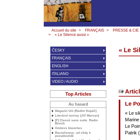
Accueil du site
>
FRANÇAIS
>
PRESSE & CIE
>
« Le Silence aussi »
«
Le Si
ČESKY
FRANÇAIS
ENGLISH
ITALIANO
VIDEO / AUDIO
Artic
Top Articles
Le Po
Au hasard
Magazín Uni (Radim Kopáč)
«
Le si
Literární noviny (Jiří Marvan)
Marine 
[F] Classé sans suite. Radio
Breizh
Le Poin
Ombres blanches
Patrik 
Racialismus: od vědy k
pseudovědě