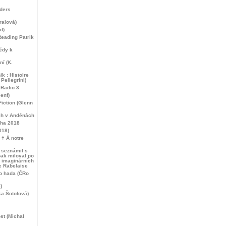
ders
alová)
d)
Reading Patrik
ědy k
í (K.
ik : Histoire
Pellegrini)
Radio 3
enf)
Fiction (Glenn
ch v Andénách
aha 2018
018)
 † À notre
 seznámil s
ak miloval po
ch imaginárních
e Rabelaise
o hada (ČRo
)
ka Šotolová)
st (Michal