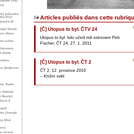
Dalibor Žíla)
sot
ický průvodce
Articles publiés dans cette rubriq
des-Prés
jazyka (O.
[Č] Utopus to byl. Č
TV
24
rgio Vasta)
ire (Alain
Utopus to byl. kdo učinil mě ostrovem Petr
ému svého
Fischer, ČT 24, 27. 1. 2011
iteratura
i (Anita
vlínka
[Č] Utopus to byl. ČT 2
es (Anderson
ČT 2, 12. prosince 2010
– Knižní svět
ite. Radio
e Abbiati)
i Basile)
Devin Z.
ngel)
ems (Joseph
y (Petr
ric)
ge versus