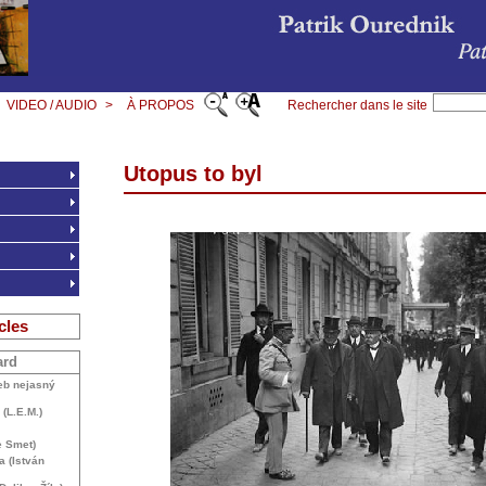
VIDEO / AUDIO
>
À PROPOS
Rechercher dans le site
Utopus to byl
cles
ard
eb nejasný
 (
L.E.
M.)
e Smet)
da (István