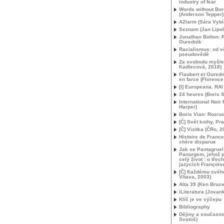
industry of fear
Words without Bor
(Anderson Tepper)
A2larm (Sára Vybír
Seznam (Jan Lipol
Jonathan Bolton: 
Ourednik
Racialismus: od v
pseudovědě
Za svobodu myšlen
Kadlecová, 2018)
Flaubert et Ouredn
en farce (Florence 
[I] Europeana.
RAI
24 heures (Boris S
International Noir 
Harper)
Boris Vian: Rozru
[Č] Svět knihy, Pr
[Č] Vizitka (ČRo, 2
Histoire de France
chère disparue
Jak se Pantagruel
Panurgem, jehož p
celý život : o tře
jazycích François
[Č] Každému svéh
Vltava, 2003)
Alta 39 (Ken Bruce
iLiteratura (Jovan
Klíč je ve výčepu
Bibliography
Dějiny a současno
Svatoš)