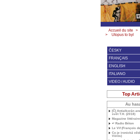
Accueil du site
>
>
Utopus to byl
ČESKY
FRANÇAIS
ENGLISH
ITALIANO
VIDEO / AUDIO
Top Arti
Au has
[Č] Antialkorán an
svět
T.H.
(2018)
Magazine littéraire
↵ Radio Béton
Le Vif (François d
Co je ironická vě
Vörös)