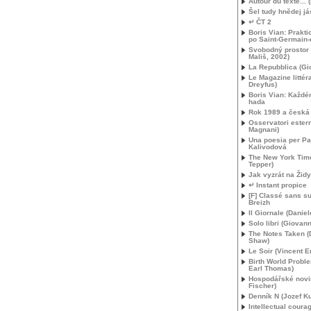
Autour du texte... (
Šel tudy hnědej já
↵ ČT 2
Boris Vian: Prakt
po Saint-Germain-
Svobodný prostor 
Mališ, 2002)
La Repubblica (Gio
Le Magazine littéra
Dreyfus)
Boris Vian: Každ
hada
Rok 1989 a česká l
Osservatori estern
Magnani)
Una poesia per Pa
Kalivodová
The New York Tim
Tepper)
Jak vyzrát na Židy
↵ Instant propice
[F] Classé sans su
Breizh
Il Giornale (Daniel
Solo libri (Giovann
The Notes Taken (
Shaw)
Le Soir (Vincent E
Birth World Probl
Earl Thomas)
Hospodářské novin
Fischer)
Denník N (Jozef Ku
Intellectual coura