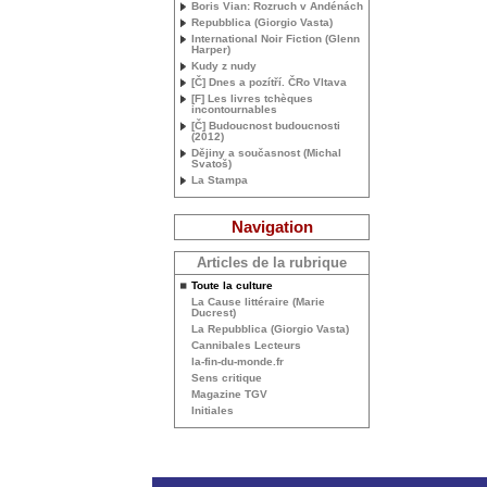
Boris Vian: Rozruch v Andénách
Repubblica (Giorgio Vasta)
International Noir Fiction (Glenn
Harper)
Kudy z nudy
[Č] Dnes a pozítří. ČRo Vltava
[F] Les livres tchèques
incontournables
[Č] Budoucnost budoucnosti
(2012)
Dějiny a současnost (Michal
Svatoš)
La Stampa
Navigation
Articles de la rubrique
Toute la culture
La Cause littéraire (Marie
Ducrest)
La Repubblica (Giorgio Vasta)
Cannibales Lecteurs
la-fin-du-monde.fr
Sens critique
Magazine
TGV
Initiales