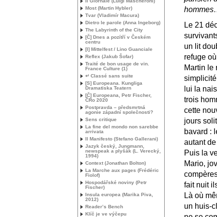
Il Giornale (Luigi Mascheroni)
Most (Martin Hybler)
hommes…
Tvar (Vladimír Macura)
Dietro le parole (Anna Ingeborg)
Le 21 déc
The Labyrinth of the City
survivant
[Č] Dnes a pozítří v Českém
centru
un lit dou
[I] Mittelfest / Lino Guanciale
refuge où 
Reflex (Jakub Šofar)
Traité de bon usage de vin.
Martin le 
France Culture (1)
↵ Classé sans suite
simplicité
[S] Europeana. Kungliga
lui la nai
Dramatiska Teatern
[Č] Europeana, Petr Fischer,
trois hom
ČRo 2020
Postpravda – předsmrtná
cette nou
agonie západní společnosti?
Sens critique
jours sol
La fine del mondo non sarebbe
bavard : l
arrivata
Il Manifesto (Stefano Gallerani)
autant de
Jazyk český, Jungmann,
newspeak a plyšák (L. Verecký,
Puis la ve
1994)
Mario, jov
Context (Jonathan Bolton)
La Marche aux pages (Frédéric
compères 
Fiolof)
Hospodářské noviny (Petr
fait nuit
Fischer)
Là où mêm
Insula europea (Marika Piva,
2012)
un huis-c
Reader’s Bench
Klíč je ve výčepu
ne se com