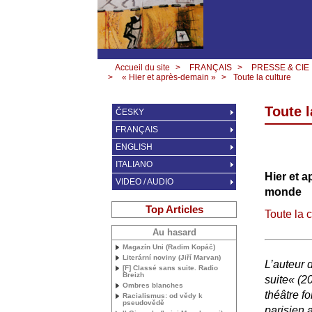
Accueil du site
>
FRANÇAIS
>
PRESSE & CIE
>
« Hier et après-demain »
>
Toute la culture
Toute l
ČESKY
FRANÇAIS
ENGLISH
ITALIANO
Hier et a
VIDEO / AUDIO
monde
Top Articles
Toute la c
Au hasard
Magazín Uni (Radim Kopáč)
Literární noviny (Jiří Marvan)
L’auteur d
[F] Classé sans suite. Radio
Breizh
suite«
(20
Ombres blanches
théâtre f
Racialismus: od vědy k
pseudovědě
parisien 