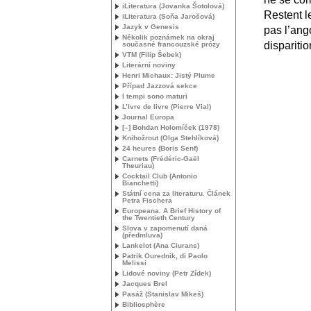
iLiteratura (Jovanka Šotolová)
Restent l
iLiteratura (Soňa Jarošová)
Jazyk v Genesis
pas l’ang
Několik poznámek na okraj
disparitio
současné francouzské prózy
VTM
(Filip Šebek)
Literární noviny
Henri Michaux: Jistý Plume
Případ Jazzová sekce
I tempi sono maturi
L’Ivre de livre (Pierre Vial)
Journal Europa
[–] Bohdan Holomíček (1978)
Knihožrout (Olga Stehlíková)
24 heures (Boris Senf)
Carnets (Frédéric-Gaël
Theuriau)
Cocktail Club (Antonio
Bianchetti)
Státní cena za literaturu. Článek
Petra Fischera
Europeana. A Brief History of
the Twentieth Century
Slova v zapomenutí daná
(předmluva)
Lankelot (Ana Ciurans)
Patrik Ourednik, di Paolo
Melissi
Lidové noviny (Petr Zídek)
Jacques Brel
Pasáž (Stanislav Mikeš)
Bibliosphère