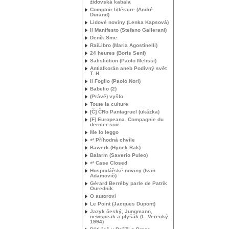
židovská kabala
Comptoir littéraire (André
Durand)
Lidové noviny (Lenka Kapsová)
Il Manifesto (Stefano Gallerani)
Deník Sme
RaiLibro (Maria Agostinelli)
24 heures (Boris Senf)
Satisfiction (Paolo Melissi)
Antialkorán aneb Podivný svět
T. H.
Il Foglio (Paolo Nori)
Babelio (2)
(Právě) vyšlo
Toute la culture
[Č] ČRo Pantagruel (ukázka)
[F] Europeana. Compagnie du
dernier soir
Me lo leggo
↵ Příhodná chvíle
Bawerk (Hynek Rak)
Balarm (Saverio Puleo)
↵ Case Closed
Hospodářské noviny (Ivan
Adamovič)
Gérard Berréby parle de Patrik
Ourednik
O autorovi
Le Point (Jacques Dupont)
Jazyk český, Jungmann,
newspeak a plyšák (L. Verecký,
1994)