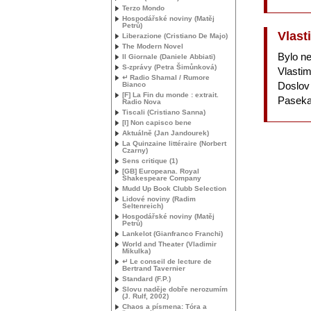
Terzo Mondo
Hospodářské noviny (Matěj
Petrů)
Vlast
Liberazione (Cristiano De Majo)
The Modern Novel
Bylo n
Il Giornale (Daniele Abbiati)
S-zprávy (Petra Šimůnková)
Vlastim
↵ Radio Shamal / Rumore
Doslov 
Bianco
[F] La Fin du monde : extrait.
Paseka
Radio Nova
Tiscali (Cristiano Sanna)
[I] Non capisco bene
Aktuálně (Jan Jandourek)
La Quinzaine littéraire (Norbert
Czarny)
Sens critique (1)
[
GB
] Europeana. Royal
Shakespeare Company
Mudd Up Book Clubb Selection
Lidové noviny (Radim
Seltenreich)
Hospodářské noviny (Matěj
Petrů)
Lankelot (Gianfranco Franchi)
World and Theater (Vladimir
Mikulka)
↵ Le conseil de lecture de
Bertrand Tavernier
Standard (F.P.)
Slovu naděje dobře nerozumím
(J. Rulf, 2002)
Chaos a písmena: Tóra a