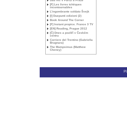
Dáti řeč v Paříži a Praze
[F] Les livres tchèques
incontournables
L’ingombrante soldato Švejk
[I] Duepunti edizioni (2)
Book Around The Corner
[F] Instant propice. France 3
TV
[
EN
] Reading, Prague 2012
[Č] Dnes a pozítří v Českém
centru
Corriere del Trentino (Gabriella
Brugnara)
The Mumpsimus (Matthew
Cheney)
Pl