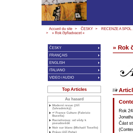
Accueil du site
>
ČESKY
>
RECENZE A SPOL.
>
» Rok čtyřiadvacet «
» Rok č
ČESKY
FRANÇAIS
ENGLISH
ITALIANO
VIDEO / AUDIO
Top Articles
Artic
Au hasard
Conte
Moderní revue (Jiří
Zahradnický)
Rok 24
↵ France Culture (Fabrizio
Bucella)
Jonath
Racialismus: od vědy k
Část st
pseudovědě
Noir sur blanc (Michaël Tosello)
(Contex
Právo (Jiří Pehe)