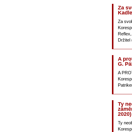
Za sv
Kadle
Za svo
Koresp
Reflex,
Držitel
A pro
G.
Pál
A
PRO
Koresp
Patrik
Ty ne
záměr
2020)
Ty neob
Koresp