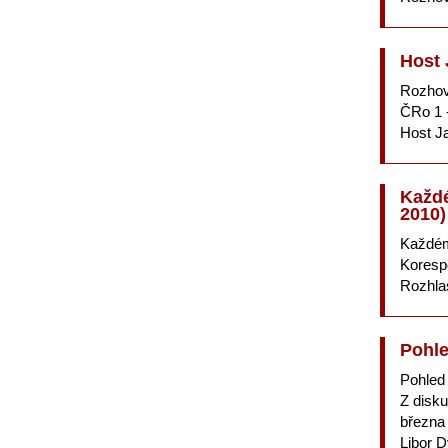
Host 
Rozhov
ČRo 1 -
Host J
Každé
2010)
Každém
Koresp
Rozhlas
Pohle
Pohled
Z disk
března
Libor 