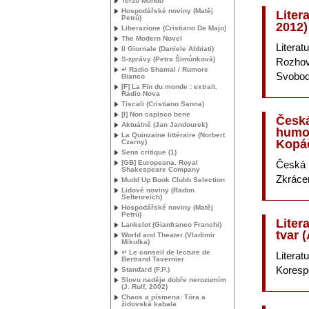
Terzo Mondo
Hospodářské noviny (Matěj
Liter
Petrů)
2012)
Liberazione (Cristiano De Majo)
The Modern Novel
Literat
Il Giornale (Daniele Abbiati)
S-zprávy (Petra Šimůnková)
Rozhovo
↵ Radio Shamal / Rumore
Svobod
Bianco
[F] La Fin du monde : extrait.
Radio Nova
Tiscali (Cristiano Sanna)
[I] Non capisco bene
Česká
Aktuálně (Jan Jandourek)
humor
La Quinzaine littéraire (Norbert
Kopáč
Czarny)
Sens critique (1)
[
GB
] Europeana. Royal
Česká k
Shakespeare Company
Zkráce
Mudd Up Book Clubb Selection
Lidové noviny (Radim
Seltenreich)
Hospodářské noviny (Matěj
Petrů)
Liter
Lankelot (Gianfranco Franchi)
tvar 
World and Theater (Vladimir
Mikulka)
↵ Le conseil de lecture de
Literat
Bertrand Tavernier
Koresp
Standard (F.P.)
Slovu naděje dobře nerozumím
(J. Rulf, 2002)
Chaos a písmena: Tóra a
židovská kabala