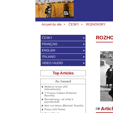
Accueil du site
>
ČESKY
>
ROZHOVORY
ROZH
ČESKY
FRANÇAIS
ENGLISH
ITALIANO
VIDEO / AUDIO
Top Articles
Au hasard
Moderní revue (Jiří
Zahradnický)
↵ France Culture (Fabrizio
Bucella)
Racialismus: od vědy k
pseudovědě
Noir sur blanc (Michaël Tosello)
Artic
Právo (Jiří Pehe)