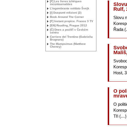
[F] Les livres tchèques
Slovu
incontournables
Rulf,
L’ingombrante soldato Švejk
[I] Duepunti edizioni (2)
Slovu 
Book Around The Corner
[F] Instant propice. France 3
TV
Korespo
[
EN
] Reading, Prague 2012
Řada (
[Č] Dnes a pozítří v Českém
centru
Corriere del Trentino (Gabriella
Brugnara)
The Mumpsimus (Matthew
Svobo
Cheney)
Mališ
Svobod
Koresp
Host, 3
O pol
mrave
O polit
Koresp
Tři (…)