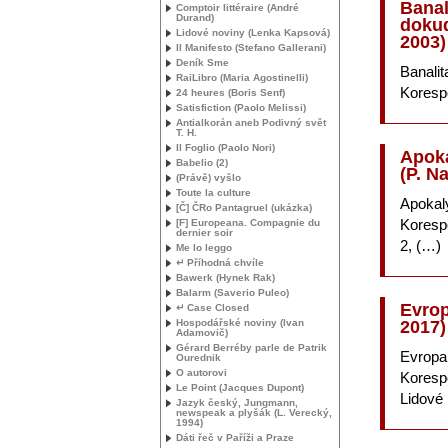
Banal
Comptoir littéraire (André
Durand)
dokud
Lidové noviny (Lenka Kapsová)
2003)
Il Manifesto (Stefano Gallerani)
Deník Sme
Banalit
RaiLibro (Maria Agostinelli)
Koresp
24 heures (Boris Senf)
Satisfiction (Paolo Melissi)
Antialkorán aneb Podivný svět
T. H.
Il Foglio (Paolo Nori)
Apoka
Babelio (2)
(P. N
(Právě) vyšlo
Toute la culture
Apokal
[Č] ČRo Pantagruel (ukázka)
Koresp
[F] Europeana. Compagnie du
dernier soir
2, (…)
Me lo leggo
↵ Příhodná chvíle
Bawerk (Hynek Rak)
Balarm (Saverio Puleo)
Evrop
↵ Case Closed
Hospodářské noviny (Ivan
2017)
Adamovič)
Gérard Berréby parle de Patrik
Evropa
Ourednik
O autorovi
Koresp
Le Point (Jacques Dupont)
Lidové 
Jazyk český, Jungmann,
newspeak a plyšák (L. Verecký,
1994)
Dáti řeč v Paříži a Praze