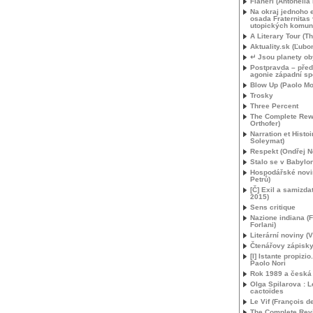
Flanerí (Antonella
Na okraj jednoho 
osada Fraternitas 
utopických komunit
A Literary Tour (T
Aktuality.sk (Ľubo
↵ Jsou planety o
Postpravda – pře
agonie západní sp
Blow Up (Paolo Mor
Trosky
Three Percent
The Complete Rew
Orthofer)
Narration et Histoi
Soleymat)
Respekt (Ondřej N
Stalo se v Babylo
Hospodářské novi
Petrů)
[Č] Exil a samizdat
2015)
Sens critique
Nazione indiana (
Forlani)
Literární noviny (V
Čtenářovy zápisky 
[I] Istante propizio
Paolo Nori
Rok 1989 a česká l
Olga Spilarova : L
cactoïdes
Le Vif (François d
The Complete Rev