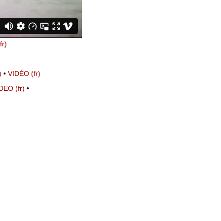
•
VID
ÉO
IDEO
•