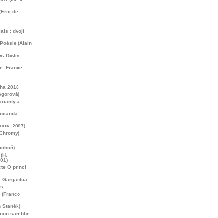
(Eric de
is : dvojí
 Poésie (Alain
e. Radio
de. France
aha 2018
egorová)
rianty a
 Locanda
asta, 2007)
 Chromy)
uchoň)
 (H.
001)
te O princi
: Gargantua
ns
o (Franco
h Staněk)
 non sarebbe