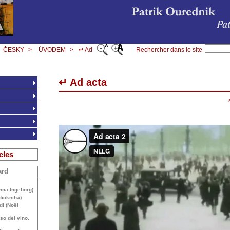
ČESKY
>
ÚVODEM
>
↵ Ad
Rechercher dans le site
↵ Ad acta
cles
ard
Anna Ingeborg)
diokniha)
di (Noël
uso del vino.