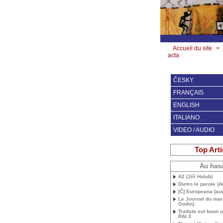
Accueil du site
>
acta
ČESKY
FRANÇAIS
ENGLISH
ITALIANO
VIDEO / AUDIO
Top Arti
Au has
A2 (Jiří Holub)
Dietro le parole (
[Č] Europeana (au
Le Journal du mar
Godin)
Trattato sul buon 
RAI
3