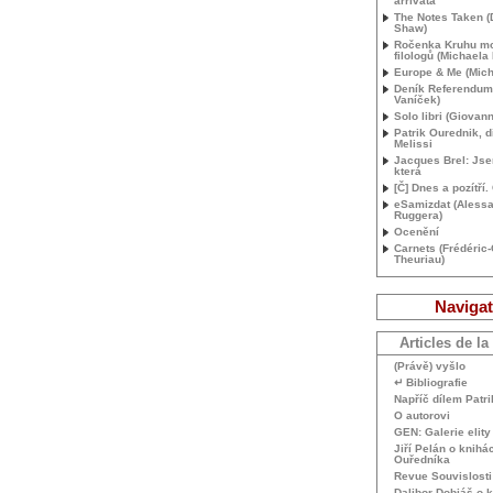
arrivata
The Notes Taken (
Shaw)
Ročenka Kruhu m
filologů (Michaela
Europe & Me (Mich
Deník Referendum
Vaníček)
Solo libri (Giovann
Patrik Ourednik, d
Melissi
Jacques Brel: Jse
která
[Č] Dnes a pozítří
eSamizdat (Aless
Ruggera)
Ocenění
Carnets (Frédéric
Theuriau)
Navigat
Articles de la
(Právě) vyšlo
↵ Bibliografie
Napříč dílem Patr
O autorovi
GEN
: Galerie elit
Jiří Pelán o knihá
Ouředníka
Revue Souvislosti
Dalibor Dobiáš o 