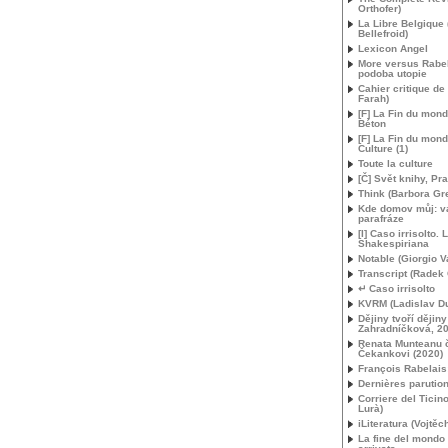
Orthofer)
La Libre Belgique 
Bellefroid)
Lexicon Angel
More versus Rabela
podoba utopie
Cahier critique de
Farah)
[F] La Fin du mond
Béton
[F] La Fin du mon
Culture (1)
Toute la culture
[Č] Svět knihy, Pr
Think (Barbora Gr
Kde domov můj: va
parafráze
[I] Caso irrisolto.
Shakespiriana
Notable (Giorgio V
Transcript (Radek
↵ Caso irrisolto
KVRM
(Ladislav D
Dějiny tvoří dějiny
Zahradníčková, 2
Renata Munteanu č
Čekankovi (2020)
François Rabelais
Dernières parutio
Corriere del Ticin
Lurà)
iLiteratura (Vojtěc
La fine del mondo