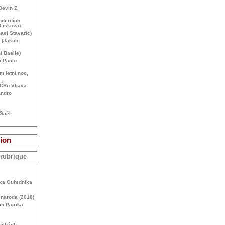
Devin Z.
oderních
 Lišková)
ael Stavaric)
 (Jakub
i Basile)
i Paolo
m letní noc,
. ČRo Vltava
andro
-Gaël
ion
 rubrique
ika Ouředníka
y národa (2018)
ch Patrika
knihách