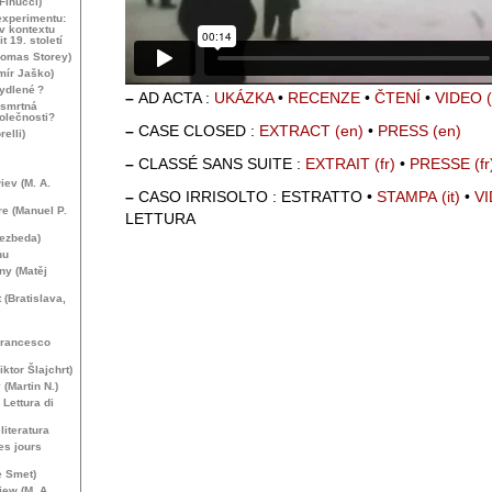
 Finucci)
experimentu:
v kontextu
 19. století
homas Storey)
mír Jaško)
bydlené
?
–
AD
ACTA
:
UK
Á
ZKA
•
RECENZE
•
Č
TEN
Í
•
VIDEO
dsmrtná
olečnosti?
–
CASE
CLOSED
:
EXTRACT
•
PRESS
elli)
–
CLASS
É
SANS
SUITE
:
EXTRAIT
•
PRESSE
iev (
M. A.
–
CASO
IRRISOLTO
:
ESTRATTO
•
STAMPA
•
V
re (Manuel P.
LETTURA
ezbeda)
nu
ny (Matěj
 (Bratislava,
Francesco
iktor Šlajchrt)
(Martin N.)
. Lettura di
iteratura
es jours
e Smet)
iew (
M. A.