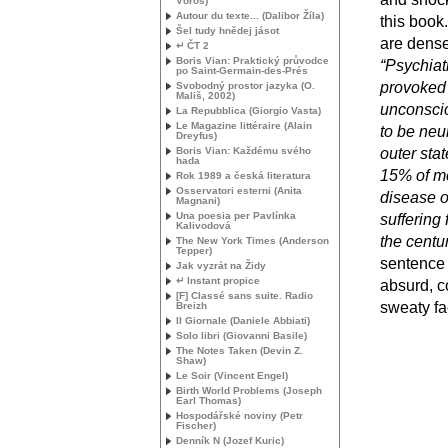
Vörös)
Autour du texte... (Dalibor Žíla)
this book
Šel tudy hnědej jásot
are dense 
↵ ČT 2
Boris Vian: Praktický průvodce
“Psychiat
po Saint-Germain-des-Prés
provoked 
Svobodný prostor jazyka (O.
Mališ, 2002)
unconscio
La Repubblica (Giorgio Vasta)
Le Magazine littéraire (Alain
to be neu
Dreyfus)
Boris Vian: Každému svého
outer sta
hada
15% of me
Rok 1989 a česká literatura
Osservatori esterni (Anita
disease o
Magnani)
Una poesia per Pavlínka
suffering 
Kalivodová
the centu
The New York Times (Anderson
Tepper)
sentence 
Jak vyzrát na Židy
↵ Instant propice
absurd, c
[F] Classé sans suite. Radio
sweaty fa
Breizh
Il Giornale (Daniele Abbiati)
Solo libri (Giovanni Basile)
The Notes Taken (Devin Z.
Shaw)
Le Soir (Vincent Engel)
Birth World Problems (Joseph
Earl Thomas)
Hospodářské noviny (Petr
Fischer)
Denník N (Jozef Kuric)