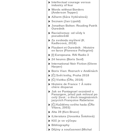
Intellectual courage versus
industry of fear
Words without Borders
(Anderson Tepper)
A2larm (Sára Vybíralová)
Seznam (Jan Lipold)
Jonathan Bolton: Reading Patrik
Ourednik
Racialismus: od vědy k
pseudovědě
Za svobodu myšlení (K.
Kadlecová, 2018)
Flaubert et Ourednik : Histoire
en farce (Florence Pellegrini)
[I] Europeana.
RAI
Radio 3
24 heures (Boris Senf)
International Noir Fiction (Glenn
Harper)
Boris Vian: Rozruch v Andénách
[Č] Svět knihy, Praha 2018
[Č] Vizitka (ČRo, 2018)
Histoire de France † À notre
chère disparue
Jak se Pantagruel seznámil s
Panurgem, jehož pak miloval po
celý život : o třech imaginárních
jazycích Françoise Rabelaise
[Č] Každému svého hada (ČRo
Vltava, 2003)
Alta 39 (Ken Bruce)
iLiteratura (Jovanka Šotolová)
Klíč je ve výčepu
Bibliography
Dějiny a současnost (Michal