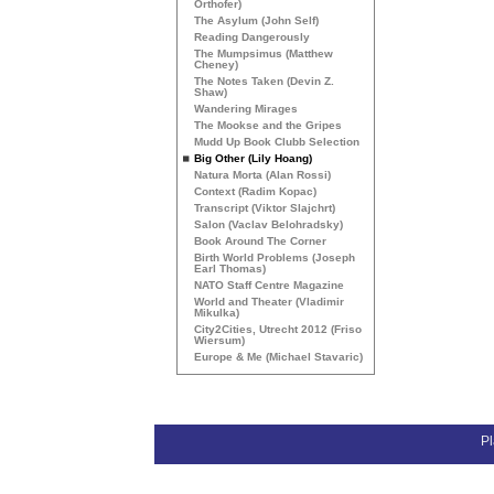
Orthofer)
The Asylum (John Self)
Reading Dangerously
The Mumpsimus (Matthew
Cheney)
The Notes Taken (Devin Z.
Shaw)
Wandering Mirages
The Mookse and the Gripes
Mudd Up Book Clubb Selection
Big Other (Lily Hoang)
Natura Morta (Alan Rossi)
Context (Radim Kopac)
Transcript (Viktor Slajchrt)
Salon (Vaclav Belohradsky)
Book Around The Corner
Birth World Problems (Joseph
Earl Thomas)
NATO
Staff Centre Magazine
World and Theater (Vladimir
Mikulka)
City2Cities, Utrecht 2012 (Friso
Wiersum)
Europe & Me (Michael Stavaric)
Pl