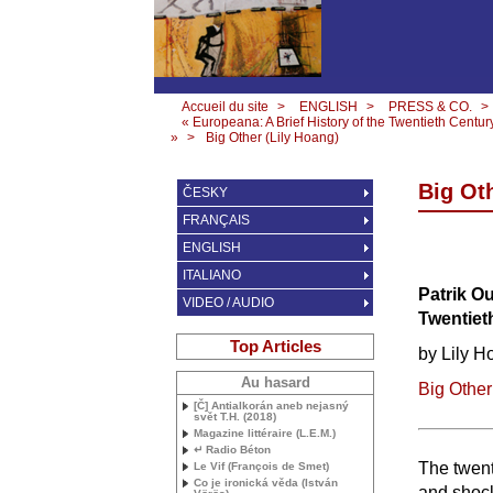
Accueil du site
>
ENGLISH
>
PRESS & CO.
>
« Europeana: A Brief History of the Twentieth Centur
»
>
Big Other (Lily Hoang)
Big Ot
ČESKY
FRANÇAIS
ENGLISH
ITALIANO
Patrik Ou
VIDEO / AUDIO
Twentiet
Top Articles
by Lily H
Au hasard
Big Other
[Č] Antialkorán aneb nejasný
svět
T.H.
(2018)
Magazine littéraire (
L.E.
M.)
↵ Radio Béton
The twent
Le Vif (François de Smet)
Co je ironická věda (István
and shock