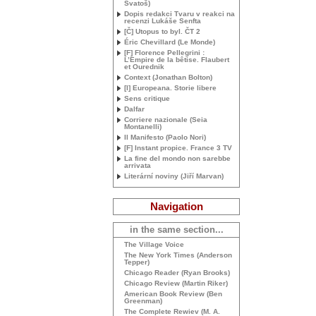
Svatoš)
Dopis redakci Tvaru v reakci na
recenzi Lukáše Senfta
[Č] Utopus to byl. ČT 2
Éric Chevillard (Le Monde)
[F] Florence Pellegrini :
L’Empire de la bêtise. Flaubert
et Ourednik
Context (Jonathan Bolton)
[I] Europeana. Storie libere
Sens critique
Dalfar
Corriere nazionale (Seia
Montanelli)
Il Manifesto (Paolo Nori)
[F] Instant propice. France 3
TV
La fine del mondo non sarebbe
arrivata
Literární noviny (Jiří Marvan)
Navigation
in the same section...
The Village Voice
The New York Times (Anderson
Tepper)
Chicago Reader (Ryan Brooks)
Chicago Review (Martin Riker)
American Book Review (Ben
Greenman)
The Complete Rewiev (
M. A.