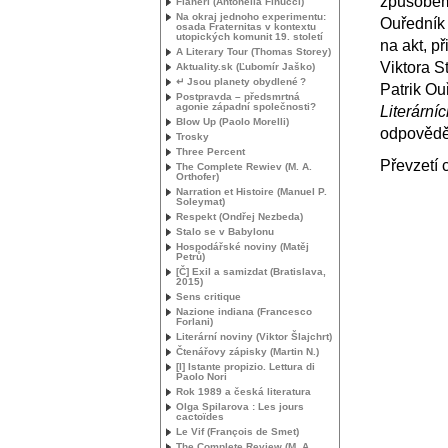
způsobem a
Flanerí (Antonella Finucci)
Na okraj jednoho experimentu:
Ouředník 
osada Fraternitas v kontextu
utopických komunit 19. století
na akt, p
A Literary Tour (Thomas Storey)
Viktora S
Aktuality.sk (Ľubomír Jaško)
↵ Jsou planety obydlené
?
Patrik Ou
Postpravda – předsmrtná
agonie západní společnosti?
Literární
Blow Up (Paolo Morelli)
odpověděl
Trosky
Three Percent
Převzetí
The Complete Rewiev (
M. A.
Orthofer)
Narration et Histoire (Manuel P.
Soleymat)
Respekt (Ondřej Nezbeda)
Stalo se v Babylonu
Hospodářské noviny (Matěj
Petrů)
[Č] Exil a samizdat (Bratislava,
2015)
Sens critique
Nazione indiana (Francesco
Forlani)
Literární noviny (Viktor Šlajchrt)
Čtenářovy zápisky (Martin N.)
[I] Istante propizio. Lettura di
Paolo Nori
Rok 1989 a česká literatura
Olga Spilarova : Les jours
cactoïdes
Le Vif (François de Smet)
The Complete Review (
M. A.