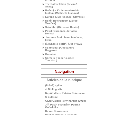
arrivata
The Notes Taken (Devin Z.
Shaw)
Ročenka Kruhu moderních
filologů (Michaela Lišková)
Europe & Me (Michael Stavaric)
Deník Referendum (Jakub
Vaníček)
Solo libri (Giovanni Basile)
Patrik Ourednik, di Paolo
Melissi
Jacques Brel: Jsem letní noc,
která
[Č] Dnes a pozítří. ČRo Vltava
eSamizdat (Alessandro
Ruggera)
Ocenění
Carnets (Frédéric-Gaël
Theuriau)
Navigation
Articles de la rubrique
(Právě) vyšlo
↵ Bibliografie
Napříč dílem Patrika Ouředníka
O autorovi
GEN
: Galerie elity národa (2018)
Jiří Pelán o knihách Patrika
Ouředníka
Revue Souvislosti
Dalibor Dobiáš o knihách