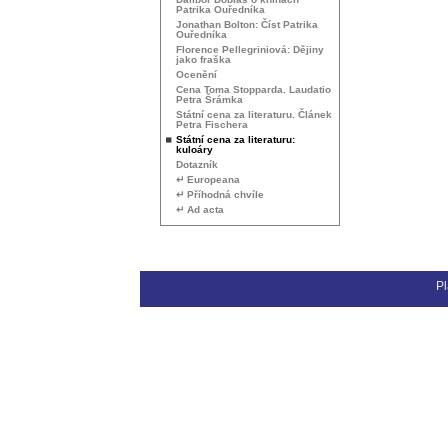
Patrika Ouředníka
Jonathan Bolton: Číst Patrika
Ouředníka
Florence Pellegriniová: Dějiny
jako fraška
Ocenění
Cena Toma Stopparda. Laudatio
Petra Šrámka
Státní cena za literaturu. Článek
Petra Fischera
Státní cena za literaturu:
kuloáry
Dotazník
↵ Europeana
↵ Příhodná chvíle
↵ Ad acta
Pl