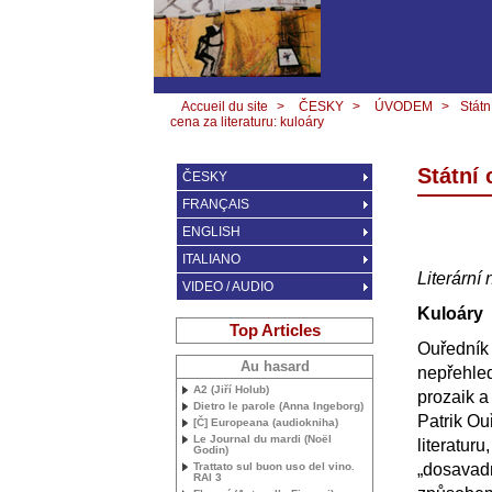
Accueil du site
>
ČESKY
>
ÚVODEM
>
Státn
cena za literaturu: kuloáry
Státní 
ČESKY
FRANÇAIS
ENGLISH
ITALIANO
Literární
VIDEO / AUDIO
Kuloáry
Top Articles
Ouředník 
Au hasard
nepřehled
A2 (Jiří Holub)
prozaik a
Dietro le parole (Anna Ingeborg)
Patrik Ou
[Č] Europeana (audiokniha)
Le Journal du mardi (Noël
literaturu
Godin)
Trattato sul buon uso del vino.
„dosavadn
RAI
3