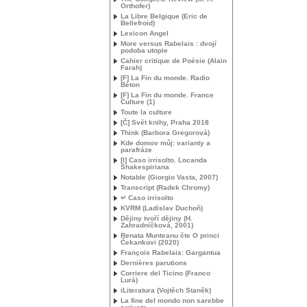
Orthofer)
La Libre Belgique (Eric de
Bellefroid)
Lexicon Angel
More versus Rabelais : dvojí
podoba utopie
Cahier critique de Poésie (Alain
Farah)
[F] La Fin du monde. Radio
Béton
[F] La Fin du monde. France
Culture (1)
Toute la culture
[Č] Svět knihy, Praha 2018
Think (Barbora Gregorová)
Kde domov můj: varianty a
parafráze
[I] Caso irrisolto. Locanda
Shakespiriana
Notable (Giorgio Vasta, 2007)
Transcript (Radek Chromy)
↵ Caso irrisolto
KVRM
(Ladislav Duchoň)
Dějiny tvoří dějiny (H.
Zahradníčková, 2001)
Renata Munteanu čte O princi
Čekankovi (2020)
François Rabelais: Gargantua
Dernières parutions
Corriere del Ticino (Franco
Lurà)
iLiteratura (Vojtěch Staněk)
La fine del mondo non sarebbe