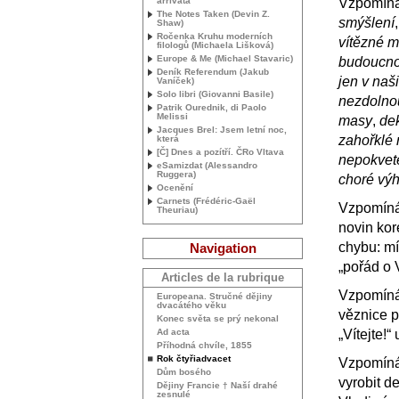
arrivata
Vzpomíná
The Notes Taken (Devin Z.
smýšlení
,
Shaw)
Ročenka Kruhu moderních
vítězné m
filologů (Michaela Lišková)
Europe & Me (Michael Stavaric)
budoucno
Deník Referendum (Jakub
jen v naš
Vaníček)
Solo libri (Giovanni Basile)
nezdolnou
Patrik Ourednik, di Paolo
Melissi
masy
,
de
Jacques Brel: Jsem letní noc,
zahořklé 
která
[Č] Dnes a pozítří. ČRo Vltava
nepokvet
eSamizdat (Alessandro
Ruggera)
choré vý
Ocenění
Carnets (Frédéric-Gaël
Vzpomínám
Theuriau)
novin kor
chybu: mí
Navigation
„pořád o
Articles de la rubrique
Vzpomínám
Europeana. Stručné dějiny
dvacátého věku
věznice p
Konec světa se prý nekonal
Ad acta
„Vítejte!“
Příhodná chvíle, 1855
Rok čtyřiadvacet
Vzpomínám
Dům bosého
vyrobit d
Dějiny Francie † Naší drahé
zesnulé