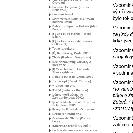
Orthofer)
Vzpomínám
La Libre Belgique (Eric de
Bellefroid)
výročí vy
Lexicon Angel
bylo rok 
More versus Rabelais : dvojí
podoba utopie
Cahier critique de Poésie (Alain
Vzpomínám
Farah)
za jízdy d
[F] La Fin du monde. Radio
Béton
když jsem
[F] La Fin du monde. France
Culture (1)
Toute la culture
Vzpomínám
[Č] Svět knihy, Praha 2018
pohybliv
Think (Barbora Gregorová)
Kde domov můj: varianty a
parafráze
Vzpomíná
[I] Caso irrisolto. Locanda
v sedmnác
Shakespiriana
Notable (Giorgio Vasta, 2007)
Transcript (Radek Chromy)
Vzpomíná
↵ Caso irrisolto
/ to vám 
KVRM
(Ladislav Duchoň)
Dějiny tvoří dějiny (H.
přijel o 
Zahradníčková, 2001)
Zetorů. / 
Renata Munteanu čte O princi
Čekankovi (2020)
/ zastara
François Rabelais: Gargantua
Dernières parutions
Vzpomínám
Corriere del Ticino (Franco
Lurà)
zatímco p
iLiteratura (Vojtěch Staněk)
La fine del mondo non sarebbe