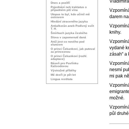
Vladimír
Dnes a pozítří
Pojednání neb traktatus o
Vzpomínám
případném pití vína
Utopus to byl, kdo učinil mě
darem na
ostrovem
Hledání ztraceného jazyka
Vzpomínám
Antialkorán aneb Podivný svět
T. H.
knihy.
Šmírbuch jazyka českého
Slova v zapomenutí daná
Vzpomínám
Aniž jest co nového pod
sluncem
vydané kni
O princi Čekankovi, jak putoval
za princeznou
zásah“ a 
O princi Čekankovi (rozhl.
adaptace)
Vzpomínám
Báseň pro Pavlínku
Kalivodovou
nesmí pub
Výstražné příběhy
Mé dceři je pět let
mi pak ně
Lingua restituta
Vzpomíná
emigrante
možné.
Vzpomíná
půl druhé