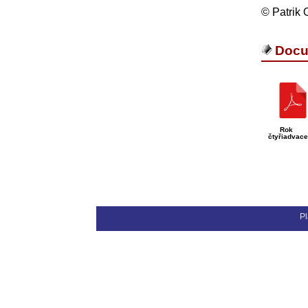
© Patrik 
Docu
Rok
čtyřiadvace
Pl