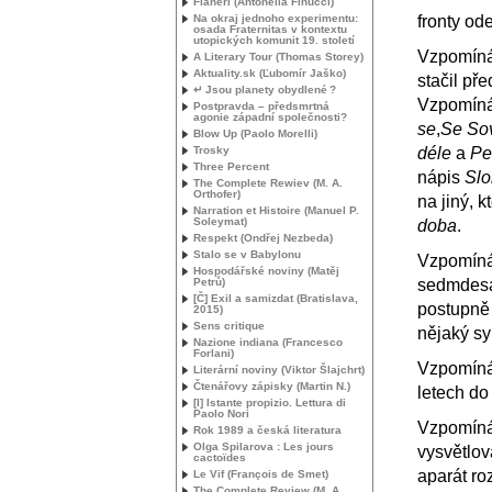
Flanerí (Antonella Finucci)
Na okraj jednoho experimentu:
fronty od
osada Fraternitas v kontextu
utopických komunit 19. století
Vzpomínám
A Literary Tour (Thomas Storey)
Aktuality.sk (Ľubomír Jaško)
stačil př
↵ Jsou planety obydlené
?
Vzpomíná
Postpravda – předsmrtná
agonie západní společnosti?
se
,
Se Sov
Blow Up (Paolo Morelli)
Trosky
déle
a
Pe
Three Percent
nápis
Slo
The Complete Rewiev (
M. A.
Orthofer)
na jiný, k
Narration et Histoire (Manuel P.
Soleymat)
doba
.
Respekt (Ondřej Nezbeda)
Stalo se v Babylonu
Vzpomínám
Hospodářské noviny (Matěj
Petrů)
sedmdesát
[Č] Exil a samizdat (Bratislava,
postupně 
2015)
Sens critique
nějaký sy
Nazione indiana (Francesco
Forlani)
Vzpomínám
Literární noviny (Viktor Šlajchrt)
Čtenářovy zápisky (Martin N.)
letech d
[I] Istante propizio. Lettura di
Paolo Nori
Vzpomínám
Rok 1989 a česká literatura
Olga Spilarova : Les jours
vysvětlov
cactoïdes
aparát roz
Le Vif (François de Smet)
The Complete Review (
M. A.