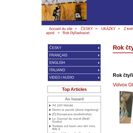
Accueil du site
>
ČESKY
>
UKÁZKY
>
Z kni
apod.
>
Rok čtyřiadvacet
Rok čt
ČESKY
FRANÇAIS
ENGLISH
ITALIANO
Rok čtyř
VIDEO / AUDIO
Volvox Gl
Top Articles
Au hasard
A2 (Jiří Holub)
Dietro le parole (Anna Ingeborg)
[Č] Europeana (audiokniha)
Le Journal du mardi (Noël
Godin)
Trattato sul buon uso del vino.
RAI
3