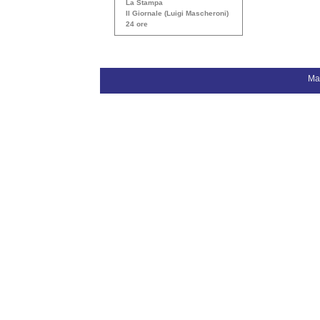
La Stampa
Il Giornale (Luigi Mascheroni)
24 ore
Ma