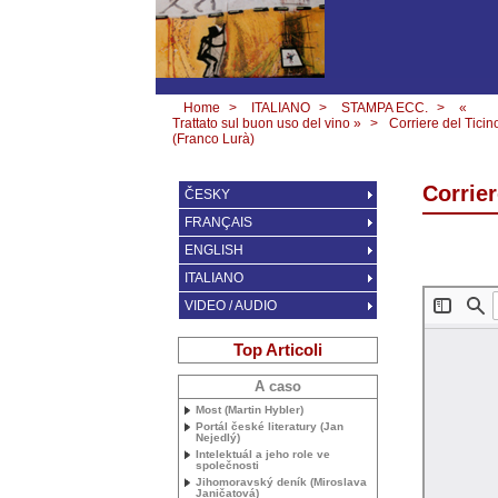
Home
>
ITALIANO
>
STAMPA ECC.
>
«
Trattato sul buon uso del vino »
>
Corriere del Ticin
(Franco Lurà)
Corrier
ČESKY
FRANÇAIS
ENGLISH
ITALIANO
VIDEO / AUDIO
Top Articoli
A caso
Most (Martin Hybler)
Portál české literatury (Jan
Nejedlý)
Intelektuál a jeho role ve
společnosti
Jihomoravský deník (Miroslava
Janičatová)