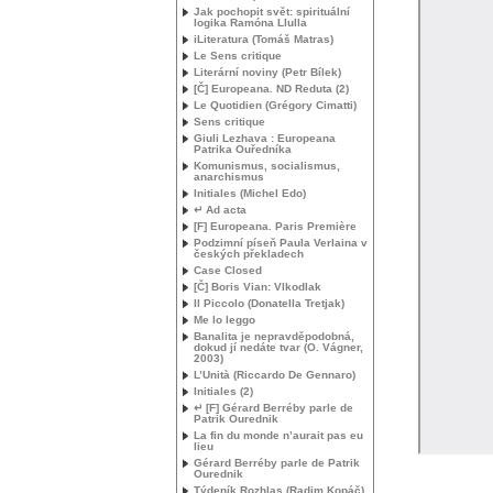
Jak pochopit svět: spirituální
logika Ramóna Llulla
iLiteratura (Tomáš Matras)
Le Sens critique
Literární noviny (Petr Bílek)
[Č] Europeana.
ND
Reduta (2)
Le Quotidien (Grégory Cimatti)
Sens critique
Giuli Lezhava : Europeana
Patrika Ouředníka
Komunismus, socialismus,
anarchismus
Initiales (Michel Edo)
↵ Ad acta
[F] Europeana. Paris Première
Podzimní píseň Paula Verlaina v
českých překladech
Case Closed
[Č] Boris Vian: Vlkodlak
Il Piccolo (Donatella Tretjak)
Me lo leggo
Banalita je nepravděpodobná,
dokud jí nedáte tvar (O. Vágner,
2003)
L’Unità (Riccardo De Gennaro)
Initiales (2)
↵ [F] Gérard Berréby parle de
Patrik Ourednik
La fin du monde n’aurait pas eu
lieu
Gérard Berréby parle de Patrik
Ourednik
Týdeník Rozhlas (Radim Kopáč)