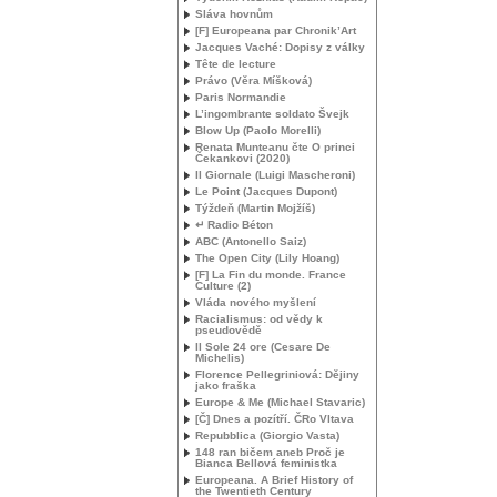
Sláva hovnům
[F] Europeana par Chronik’Art
Jacques Vaché: Dopisy z války
Tête de lecture
Právo (Věra Míšková)
Paris Normandie
L’ingombrante soldato Švejk
Blow Up (Paolo Morelli)
Renata Munteanu čte O princi
Čekankovi (2020)
Il Giornale (Luigi Mascheroni)
Le Point (Jacques Dupont)
Týždeň (Martin Mojžíš)
↵ Radio Béton
ABC
(Antonello Saiz)
The Open City (Lily Hoang)
[F] La Fin du monde. France
Culture (2)
Vláda nového myšlení
Racialismus: od vědy k
pseudovědě
Il Sole 24 ore (Cesare De
Michelis)
Florence Pellegriniová: Dějiny
jako fraška
Europe & Me (Michael Stavaric)
[Č] Dnes a pozítří. ČRo Vltava
Repubblica (Giorgio Vasta)
148 ran bičem aneb Proč je
Bianca Bellová feministka
Europeana. A Brief History of
the Twentieth Century