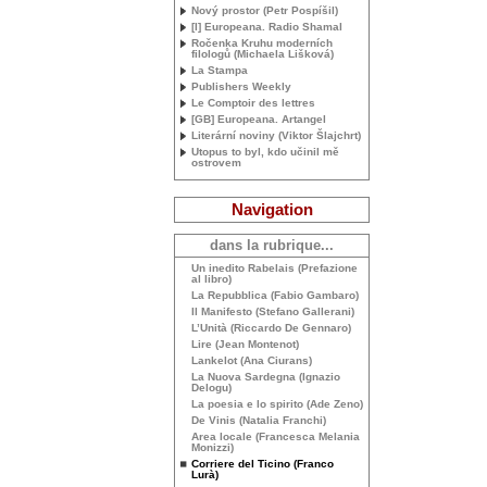
Nový prostor (Petr Pospíšil)
[I] Europeana. Radio Shamal
Ročenka Kruhu moderních
filologů (Michaela Lišková)
La Stampa
Publishers Weekly
Le Comptoir des lettres
[
GB
] Europeana. Artangel
Literární noviny (Viktor Šlajchrt)
Utopus to byl, kdo učinil mě
ostrovem
Navigation
dans la rubrique...
Un inedito Rabelais (Prefazione
al libro)
La Repubblica (Fabio Gambaro)
Il Manifesto (Stefano Gallerani)
L’Unità (Riccardo De Gennaro)
Lire (Jean Montenot)
Lankelot (Ana Ciurans)
La Nuova Sardegna (Ignazio
Delogu)
La poesia e lo spirito (Ade Zeno)
De Vinis (Natalia Franchi)
Area locale (Francesca Melania
Monizzi)
Corriere del Ticino (Franco
Lurà)