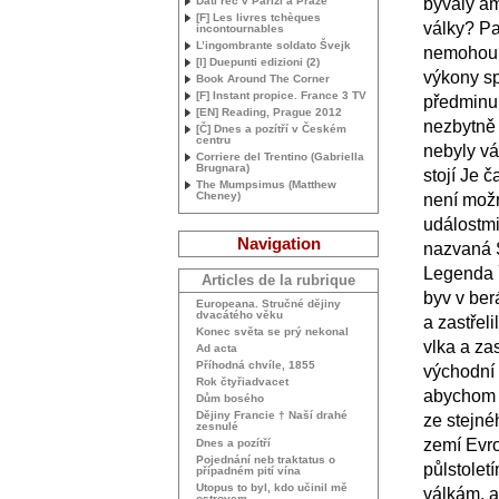
Dáti řeč v Paříži a Praze
bývalý am
[F] Les livres tchèques
války? Pa
incontournables
L’ingombrante soldato Švejk
nemohou 
[I] Duepunti edizioni (2)
výkony sp
Book Around The Corner
[F] Instant propice. France 3
TV
předminul
[
EN
] Reading, Prague 2012
nezbytně 
[Č] Dnes a pozítří v Českém
centru
nebyly vá
Corriere del Trentino (Gabriella
Brugnara)
stojí Je 
The Mumpsimus (Matthew
Cheney)
není možn
událostmi
Navigation
nazvaná 
Legenda ř
Articles de la rubrique
byv v ber
Europeana. Stručné dějiny
dvacátého věku
a zastřeli
Konec světa se prý nekonal
vlka a za
Ad acta
Příhodná chvíle, 1855
východní 
Rok čtyřiadvacet
abychom s
Dům bosého
Dějiny Francie † Naší drahé
ze stejné
zesnulé
zemí Evro
Dnes a pozítří
Pojednání neb traktatus o
půlstolet
případném pití vína
Utopus to byl, kdo učinil mě
válkám, a 
ostrovem