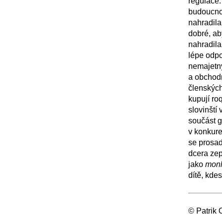
regulace.
budoucnos
nahradil
dobré, ab
nahradil
lépe odpo
nemajetný
a obchodn
členských
kupují ro
slovinští 
součást g
v konkure
se prosad
dcera zept
jako
monl
dítě, kde
© Patrik 