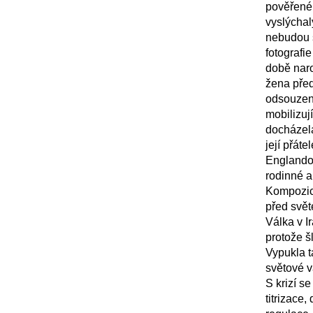
pověřené 
vyslýcha
nebudou s
fotografi
době naro
žena před
odsouzena
mobilizuj
docházela
její přáte
Englandov
rodinné a
Kompozice
před svět
Válka v I
protože šl
Vypukla t
světové v
S krizí s
titrizace