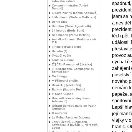
židovská kabala
spadnutí,
Comptoir littéraire (André
Durand)
prezident
Lidové noviny (Lenka Kapsová)
jsem se n
Il Manifesto (Stefano Gallerani)
Deník Sme
a neviděl
RaiLibro (Maria Agostinelli)
prezident
24 heures (Boris Senf)
Satisfiction (Paolo Melissi)
těch pěti 
Antialkorán aneb Podivný svět
události.
T. H.
Il Foglio (Paolo Nori)
přestavit
Babelio (2)
provoz au
(Právě) vyšlo
Toute la culture
dýchat če
[Č] ČRo Pantagruel (ukázka)
zahájení 
[F] Europeana. Compagnie du
dernier soir
poselství
Me lo leggo
nového pa
↵ Příhodná chvíle
Bawerk (Hynek Rak)
nemám tel
Balarm (Saverio Puleo)
papeže, a
↵ Case Closed
Hospodářské noviny (Ivan
sportovní
Adamovič)
Gérard Berréby parle de Patrik
Lepší hla
Ourednik
její manž
O autorovi
Le Point (Jacques Dupont)
vlajky v
Jazyk český, Jungmann,
newspeak a plyšák (L. Verecký,
hranic. Ob
1994)