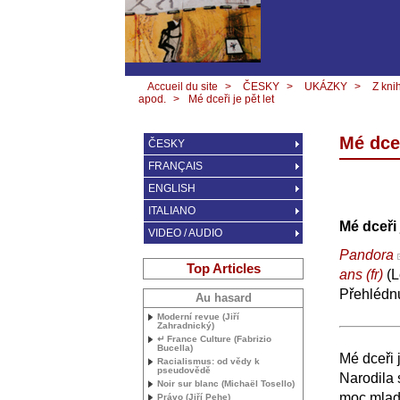
Accueil du site
>
ČESKY
>
UKÁZKY
>
Z kni
apod.
>
Mé dceři je pět let
Mé dceř
ČESKY
FRANÇAIS
ENGLISH
ITALIANO
Mé dceři 
VIDEO / AUDIO
Pandora
Top Articles
ans
(L
Přehlédn
Au hasard
Moderní revue (Jiří
Zahradnický)
↵ France Culture (Fabrizio
Bucella)
Mé dceři j
Racialismus: od vědy k
pseudovědě
Narodila 
Noir sur blanc (Michaël Tosello)
moc mladší
Právo (Jiří Pehe)