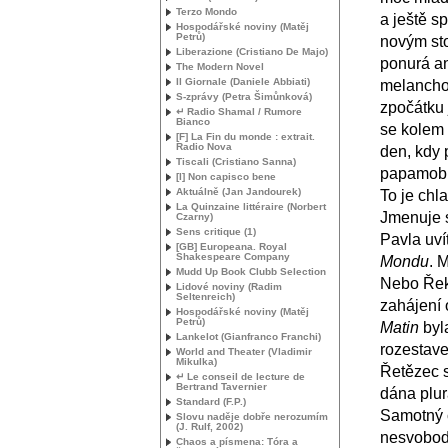
Terzo Mondo
a ještě s
Hospodářské noviny (Matěj
Petrů)
novým sto
Liberazione (Cristiano De Majo)
ponurá an
The Modern Novel
Il Giornale (Daniele Abbiati)
melanchol
S-zprávy (Petra Šimůnková)
zpočátku 
↵ Radio Shamal / Rumore
Bianco
se kolem n
[F] La Fin du monde : extrait.
Radio Nova
den, kdy 
Tiscali (Cristiano Sanna)
papamobil
[I] Non capisco bene
Aktuálně (Jan Jandourek)
To je chl
La Quinzaine littéraire (Norbert
Jmenuje s
Czarny)
Sens critique (1)
Pavla uví
[
GB
] Europeana. Royal
Shakespeare Company
Mondu
. 
Mudd Up Book Clubb Selection
Nebo Řek
Lidové noviny (Radim
Seltenreich)
zahájení 
Hospodářské noviny (Matěj
Petrů)
Matin
byla
Lankelot (Gianfranco Franchi)
rozestave
World and Theater (Vladimir
Mikulka)
Řetězec s
↵ Le conseil de lecture de
Bertrand Tavernier
dána plura
Standard (F.P.)
Samotný 
Slovu naděje dobře nerozumím
(J. Rulf, 2002)
nesvobodu
Chaos a písmena: Tóra a