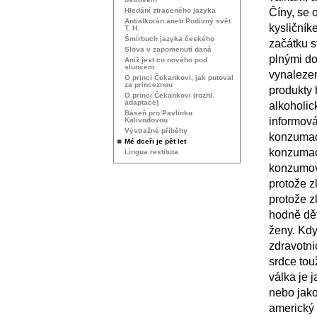
Hledání ztraceného jazyka
Číny, se 
Antialkorán aneb Podivný svět
kysličník
T. H.
Šmírbuch jazyka českého
začátku s
Slova v zapomenutí daná
plnými do
Aniž jest co nového pod
sluncem
vynalezen
O princi Čekankovi, jak putoval
za princeznou
produkty 
O princi Čekankovi (rozhl.
adaptace)
alkoholic
Báseň pro Pavlínku
informová
Kalivodovou
Výstražné příběhy
konzumac
Mé dceři je pět let
konzumac
Lingua restituta
konzumova
protože z
protože z
hodně dět
ženy. Kdy
zdravotni
srdce tou
válka je j
nebo jako
americký 