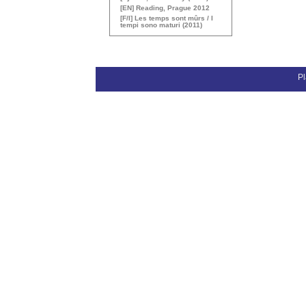
[
EN
] Reading, Prague 2012
[F/I] Les temps sont mûrs / I
tempi sono maturi (2011)
Pl