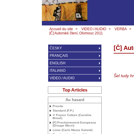
Accueil du site
>
VIDEO / AUDIO
>
VERBA
>
[Č] Autorské čtení, Olomouc 2011
[Č] Au
ČESKY
FRANÇAIS
ENGLISH
ITALIANO
Šel tudy h
VIDEO / AUDIO
Top Articles
Au hasard
Pravda
Standard (F.P.)
↵ France Culture (Caroline
Broué)
[F] Prochainement Europeana
(Groupe Merci)
Linus (Carlo Mazza Galanti)