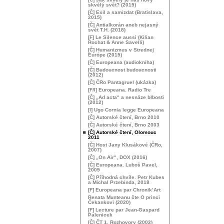
skvělý svět? (2015)
[Č] Exil a samizdat (Bratislava,
2015)
[Č] Antialkorán aneb nejasný
svět
T.H.
(2018)
[F] Le Silence aussi (Kilian
Rochat & Anne Savelli)
[Č] Humanizmus v Strednej
Európe (2015)
[Č] Europeana (audiokniha)
[Č] Budoucnost budoucnosti
(2012)
[Č] ČRo Pantagruel (ukázka)
[F/I] Europeana. Radio Tre
[Č] „Ad acta“ a nesnáze blbosti
(2012)
[I] Ugo Cornia legge Europeana
[Č] Autorské čtení, Brno 2010
[Č] Autorské čtení, Brno 2003
[Č] Autorské čtení, Olomouc
2011
[Č] Host Jany Klusákové (ČRo,
2007)
[Č] „On Air“,
DOX
(2016)
[Č] Europeana. Luboš Pavel,
2009
[Č] Příhodná chvíle. Petr Kubes
a Michal Przebinda, 2018
[F] Europeana par Chronik’Art
Renata Munteanu čte O princi
Čekankovi (2020)
[F] Lecture par Jean-Gaspard
Palenicek
[Č] ČT 1, Rozhovory (2002)