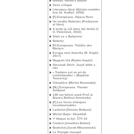
Román, návod k použití
Sens critique
Literatura dává dějinám netoliko
tvar (A. Kudlač, 2006)
[F] Europeana. Alpaca Rose
Un inedito Rabelais (Prefazione
al libro)
A proto je sůl dnes tak drahá (
J.
G.
Páleníček, 2022)
Stalo se v Babylonu
Babelio
[F] Europeana. Théâtre des
Martyrs
Evropa není Amerika (R. Kopáč,
2017)
Magazín Uni (Radim Kopáč)
Alexandr Stich: Jazyk bible v
nás
«
Traduire est un art de
contrebandier
» (Baptiste
Touverey)
Vitisphère (Michel Remondat)
[
NL
] Europeana. Theater
Zuidpool
148 ran bičem aneb Proč je
Bianca Bellová feministka
[F] Les livres tchèques
incontournables
Lankelot (Simone Bottazzi)
Michel Butor: Skladiště
↵ Utopus to byl. Č
TV
24
Context (Jonathan Bolton)
Bookslut (Jacob Mikanowski)
Le Triangle masqué