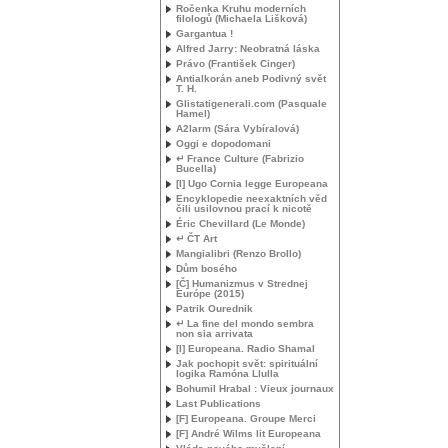
Ročenka Kruhu moderních
filologů (Michaela Lišková)
Gargantua !
Alfred Jarry: Neobratná láska
Právo (František Cinger)
Antialkorán aneb Podivný svět
T. H.
Glistatigenerali.com (Pasquale
Hamel)
A2larm (Sára Vybíralová)
Oggi e dopodomani
↵ France Culture (Fabrizio
Bucella)
[I] Ugo Cornia legge Europeana
Encyklopedie neexaktních věd
čili usilovnou prací k nicotě
Éric Chevillard (Le Monde)
↵ ČT Art
Mangialibri (Renzo Brollo)
Dům bosého
[Č] Humanizmus v Strednej
Európe (2015)
Patrik Ourednik
↵ La fine del mondo sembra
non sia arrivata
[I] Europeana. Radio Shamal
Jak pochopit svět: spirituální
logika Ramóna Llulla
Bohumil Hrabal : Vieux journaux
Last Publications
[F] Europeana. Groupe Merci
[F] André Wilms lit Europeana