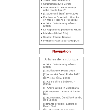
Vláda nového myšlení
Satisfiction (Eric Loret)
Vlastimil Hárl: Fikce reality,
nebo realita fikce?
[Č] Autorské čtení, Brno 2003
Flaubert et Ourednik : Histoire
en farce (Florence Pellegrini)
↵
GEN
: Galerie elity národa
(2018)
La Repubblica (Matteo de Giuli)
Initiales (Michel Edo)
Context (Radim Kopac)
François Rabelais: Pantagruel
Navigation
Articles de la rubrique
↵
GEN
: Galerie elity národa
(2018)
[Č] Svět knihy, Praha 2018
[Č] Autorské čtení, Praha 2012
[Č] Vizitka (ČRo, 2018)
[Č] Co se děje s češtinou?
(1996)
[F] André Wilms lit Europeana
[I] Europeana. Lettura di Paolo
Nori
[Č] Europeana. Čtenářský deník,
ČT 2 (2008)
[I] Istante propizio. Lettura di
Paolo Nori
[Č] Jak skvělý je náš nový