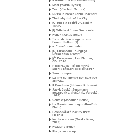
Il Giornale (Luigi Mascheroni)
Most (Martin Hybler)
Tvar (Vladimír Macura)
Dietro le parole (Anna Ingeborg)
The Labyrinth of the City
[Č] Dnes a pozítří v Českém
centru
[I] Mittelfest / Lino Guanciale
Reflex (Jakub Šofar)
Traité de bon usage de vin.
France Culture (1)
↵ Classé sans suite
[S] Europeana. Kungliga
Dramatiska Teatern
[Č] Europeana, Petr Fischer,
ČRo 2020
Postpravda – předsmrtná
agonie západní společnosti?
Sens critique
La fine del mondo non sarebbe
arrivata
Il Manifesto (Stefano Gallerani)
Jazyk český, Jungmann,
newspeak a plyšák (L. Verecký,
1994)
Context (Jonathan Bolton)
La Marche aux pages (Frédéric
Fiolof)
Hospodářské noviny (Petr
Fischer)
Insula europea (Marika Piva,
2012)
Reader’s Bench
Klíč je ve výčepu