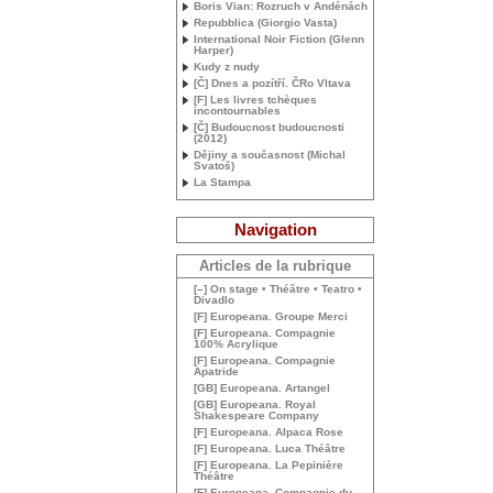
Boris Vian: Rozruch v Andénách
Repubblica (Giorgio Vasta)
International Noir Fiction (Glenn
Harper)
Kudy z nudy
[Č] Dnes a pozítří. ČRo Vltava
[F] Les livres tchèques
incontournables
[Č] Budoucnost budoucnosti
(2012)
Dějiny a současnost (Michal
Svatoš)
La Stampa
Navigation
Articles de la rubrique
[–] On stage • Théâtre • Teatro •
Divadlo
[F] Europeana. Groupe Merci
[F] Europeana. Compagnie
100% Acrylique
[F] Europeana. Compagnie
Apatride
[
GB
] Europeana. Artangel
[
GB
] Europeana. Royal
Shakespeare Company
[F] Europeana. Alpaca Rose
[F] Europeana. Luca Théâtre
[F] Europeana. La Pepinière
Théâtre
[F] Europeana. Compagnie du