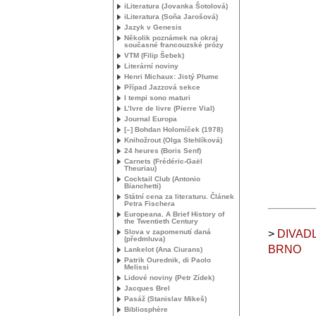
iLiteratura (Jovanka Šotolová)
iLiteratura (Soňa Jarošová)
Jazyk v Genesis
Několik poznámek na okraj
současné francouzské prózy
VTM
(Filip Šebek)
Literární noviny
Henri Michaux: Jistý Plume
Případ Jazzová sekce
I tempi sono maturi
L’Ivre de livre (Pierre Vial)
Journal Europa
[–] Bohdan Holomíček (1978)
Knihožrout (Olga Stehlíková)
24 heures (Boris Senf)
Carnets (Frédéric-Gaël
Theuriau)
Cocktail Club (Antonio
Bianchetti)
Státní cena za literaturu. Článek
Petra Fischera
Europeana. A Brief History of
the Twentieth Century
Slova v zapomenutí daná
>
DIVAD
(předmluva)
BRNO
Lankelot (Ana Ciurans)
Patrik Ourednik, di Paolo
Melissi
Lidové noviny (Petr Zídek)
Jacques Brel
Pasáž (Stanislav Mikeš)
Bibliosphère