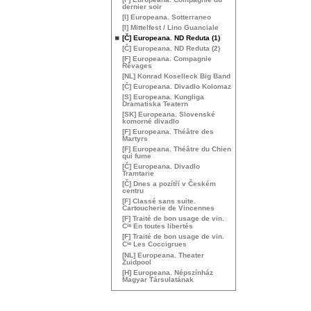
dernier soir
[I] Europeana. Sotterraneo
[I] Mittelfest / Lino Guanciale
[Č] Europeana.
ND
Reduta (1)
[Č] Europeana.
ND
Reduta (2)
[F] Europeana. Compagnie
Rêvages
[
NL
] Konrad Koselleck Big Band
[Č] Europeana. Divadlo Kolomaz
[S] Europeana. Kungliga
Dramatiska Teatern
[
SK
] Europeana. Slovenské
komorné divadlo
[F] Europeana. Théâtre des
Martyrs
[F] Europeana. Théâtre du Chien
qui fume
[Č] Europeana. Divadlo
Tramtarie
[Č] Dnes a pozítří v Českém
centru
[F] Classé sans suite.
Cartoucherie de Vincennes
[F] Traité de bon usage de vin.
ie
C
En toutes libertés
[F] Traité de bon usage de vin.
ie
C
Les Coccigrues
[
NL
] Europeana. Theater
Zuidpool
[H] Europeana. Népszínház
Magyar Társulatának