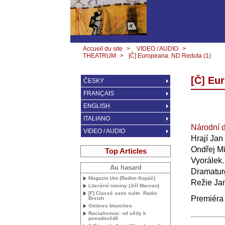
Accueil du site
>
VIDEO / AUDIO
>
THEATRUM
>
[Č] Europeana.
ND
Reduta (1)
[Č] Eu
ČESKY
FRANÇAIS
ENGLISH
ITALIANO
Národní 
VIDEO / AUDIO
Hrají Jan
Ondřej Mi
Top Articles
Vyorálek.
Au hasard
Dramatur
Magazín Uni (Radim Kopáč)
Režie Ja
Literární noviny (Jiří Marvan)
[F] Classé sans suite. Radio
Premiéra 
Breizh
Ombres blanches
Racialismus: od vědy k
pseudovědě