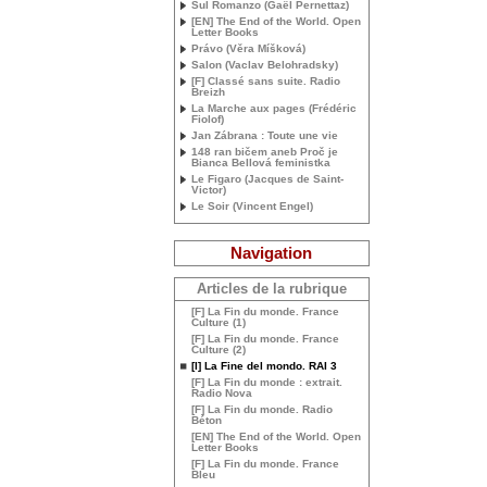
Sul Romanzo (Gaël Pernettaz)
[
EN
] The End of the World. Open
Letter Books
Právo (Věra Míšková)
Salon (Vaclav Belohradsky)
[F] Classé sans suite. Radio
Breizh
La Marche aux pages (Frédéric
Fiolof)
Jan Zábrana : Toute une vie
148 ran bičem aneb Proč je
Bianca Bellová feministka
Le Figaro (Jacques de Saint-
Victor)
Le Soir (Vincent Engel)
Navigation
Articles de la rubrique
[F] La Fin du monde. France
Culture (1)
[F] La Fin du monde. France
Culture (2)
[I] La Fine del mondo.
RAI
3
[F] La Fin du monde : extrait.
Radio Nova
[F] La Fin du monde. Radio
Béton
[
EN
] The End of the World. Open
Letter Books
[F] La Fin du monde. France
Bleu