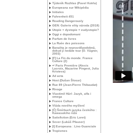
Týdeník Rozhlas (Pavel Kotrla)
Europeana sur Wikipédia
Initiales
Fahrenheit 451
Reading Dangerously
GEN
: Galerie elity národa (2018)
Utopie + dystopie = eudystopie?
Oggi e dopodomani
Parfum de livres
La Ruée des poissons
Banalita je nepravděpodobná,
dokud jí nedáte tvar (O. Vágner,
2003)
[F] La Fin du monde. France
Culture (2)
↵ Paris Première (Alexis
Lacroix, Mazarine Pingeot, Julia
Kristeva)
Ad acta
Host (Dušan Šlosar)
Rue 89 (Jean-Pierre Thibaudat)
Rivage
Vlastimil Hárl: Jazyk, alfa i
omega
France Culture
Vláda nového myšlení
[Č] Šmírbuch jazyka českého :
Kawasakiho růže
Satisfiction (Eric Loret)
Sever (Lukáš Pfauser)
[I] Europeana : Lino Guanciale
Tropismes