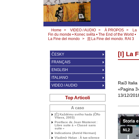
Home
>
VIDEO / AUDIO
>
À PROPOS
>
La
Fin du monde • Konec světa • The End of the World •
La Fine del mondo
>
[I] La Fine del mondo.
RAI
3
[I] La
ČESKY
FRANÇAIS
ENGLISH
ITALIANO
Rai3 Italia
VIDEO / AUDIO
«Pagina 3»
13/12/201
Top Articoli
A caso
[Č] Každému svého hada (ČRo
Vltava, 2003)
Postface de Jean Montenot :
Libre suite à «
Classé sans
suite
»
Indications (Astrid Herman)
Vladimír Holan : À tue-silence