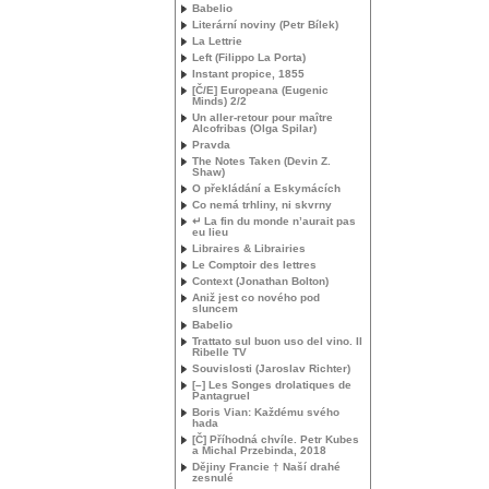
Babelio
Literární noviny (Petr Bílek)
La Lettrie
Left (Filippo La Porta)
Instant propice, 1855
[Č/E] Europeana (Eugenic
Minds) 2/2
Un aller-retour pour maître
Alcofribas (Olga Spilar)
Pravda
The Notes Taken (Devin Z.
Shaw)
O překládání a Eskymácích
Co nemá trhliny, ni skvrny
↵ La fin du monde n’aurait pas
eu lieu
Libraires & Librairies
Le Comptoir des lettres
Context (Jonathan Bolton)
Aniž jest co nového pod
sluncem
Babelio
Trattato sul buon uso del vino. Il
Ribelle
TV
Souvislosti (Jaroslav Richter)
[–] Les Songes drolatiques de
Pantagruel
Boris Vian: Každému svého
hada
[Č] Příhodná chvíle. Petr Kubes
a Michal Przebinda, 2018
Dějiny Francie † Naší drahé
zesnulé