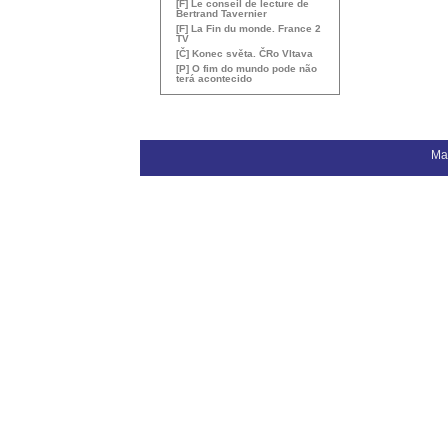
[F] Le conseil de lecture de
Bertrand Tavernier
[F] La Fin du monde. France 2
TV
[Č] Konec světa. ČRo Vltava
[P] O fim do mundo pode não
terá acontecido
Ma