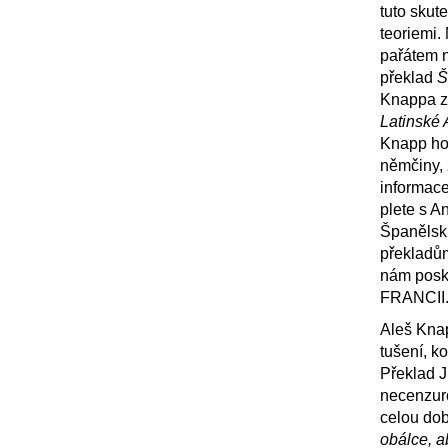
tuto skut
teoriemi.
pařátem n
překlad
Š
Knappa z
Latinské 
Knapp ho
němčiny, 
informace,
plete s A
Španělsk
překladům
nám posk
FRANCII
Aleš Knap
tušení, ko
Překlad J
necenzuro
celou do
obálce, a