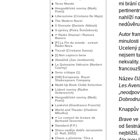
mi brání 
Terzo Mondo
Hospodářské noviny (Matěj
pertinent
Petrů)
Liberazione (Cristiano De Majo)
nahlíží n
The Modern Novel
nedůvěru 
Il Giornale (Daniele Abbiati)
S-zprávy (Petra Šimůnková)
Autor fr
↵ Radio Shamal / Rumore
Bianco
minulosti
[F] La Fin du monde : extrait.
Radio Nova
Ucelený p
Tiscali (Cristiano Sanna)
nejsem tu
[I] Non capisco bene
Aktuálně (Jan Jandourek)
nekvality
La Quinzaine littéraire (Norbert
Czarny)
francouz
Sens critique (1)
[
GB
] Europeana. Royal
Název člá
Shakespeare Company
Les Avent
Mudd Up Book Clubb Selection
Lidové noviny (Radim
„neodpovíd
Seltenreich)
Hospodářské noviny (Matěj
Dobrodru
Petrů)
Lankelot (Gianfranco Franchi)
Knappův v
World and Theater (Vladimir
Mikulka)
↵ Le conseil de lecture de
Brave
ve
Bertrand Tavernier
od šestná
Standard (F.P.)
Slovu naděje dobře nerozumím
nejbližš
(J. Rulf, 2002)
Chaos a písmena: Tóra a
Ale jsou-