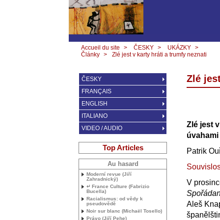
Accueil du site
>
ČESKY
>
UKÁZKY
>
Články
>
Zlé jest v karty hráti a trumfy neznati
Zlé jes
ČESKY
FRANÇAIS
ENGLISH
ITALIANO
Zlé jest 
VIDEO / AUDIO
úvahami
Top Articles
Patrik Ou
Au hasard
Souvislos
Moderní revue (Jiří
Zahradnický)
V prosin
↵ France Culture (Fabrizio
Bucella)
Spořádaný
Racialismus: od vědy k
Aleš Kna
pseudovědě
Noir sur blanc (Michaël Tosello)
španělšti
Právo (Jiří Pehe)