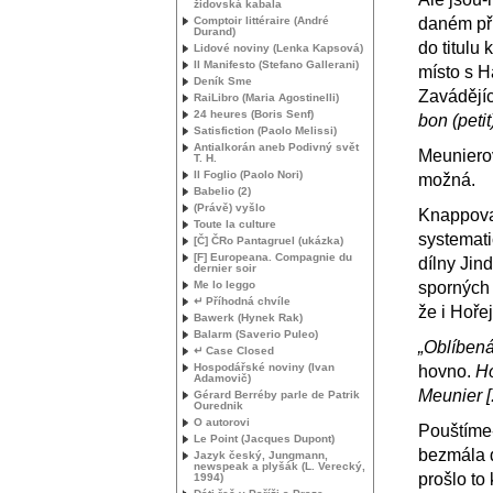
židovská kabala
Comptoir littéraire (André
daném pří
Durand)
do titulu
Lidové noviny (Lenka Kapsová)
Il Manifesto (Stefano Gallerani)
místo s 
Deník Sme
Zavádějí
RaiLibro (Maria Agostinelli)
24 heures (Boris Senf)
bon (petit
Satisfiction (Paolo Melissi)
Antialkorán aneb Podivný svět
Meunierov
T. H.
Il Foglio (Paolo Nori)
možná.
Babelio (2)
(Právě) vyšlo
Knappova 
Toute la culture
systemati
[Č] ČRo Pantagruel (ukázka)
[F] Europeana. Compagnie du
dílny Jin
dernier soir
Me lo leggo
sporných
↵ Příhodná chvíle
že i Hoře
Bawerk (Hynek Rak)
Balarm (Saverio Puleo)
„Oblíbená
↵ Case Closed
Hospodářské noviny (Ivan
hovno.
Ho
Adamovič)
Meunier [.
Gérard Berréby parle de Patrik
Ourednik
O autorovi
Pouštíme-
Le Point (Jacques Dupont)
bezmála d
Jazyk český, Jungmann,
newspeak a plyšák (L. Verecký,
prošlo to
1994)