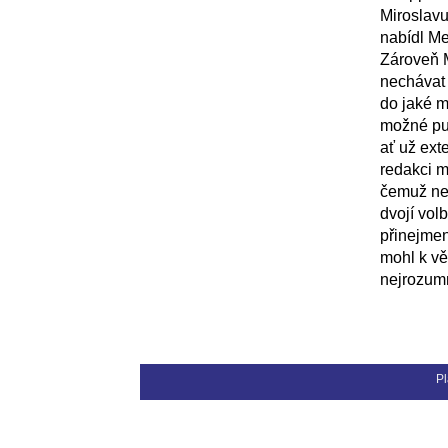
Miroslavu 
nabídl Me
Zároveň M
nechávat 
do jaké m
možné pub
ať už ext
redakci m
čemuž neb
dvojí vol
přinejmen
mohl k věc
nejrozumn
Pl