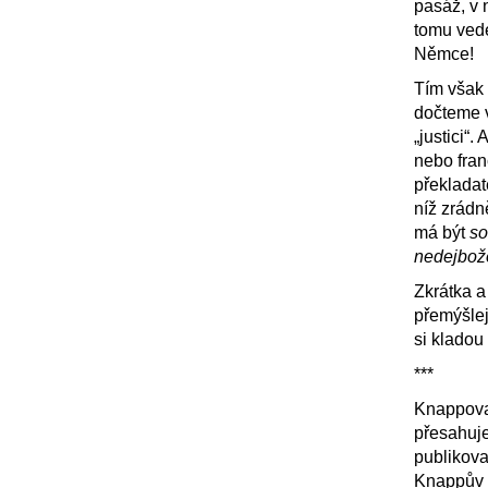
pasáž, v 
tomu ved
Němce!
Tím však 
dočteme v
„justici“
nebo fra
překladat
níž zrádn
má být
so
nedejbože
Zkrátka a
přemýšlej
si kladou 
***
Knappova 
přesahuje
publikova
Knappův t