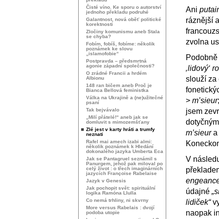
Čisté víno. Ke sporu o autorství
Ani
putai
jednoho překladu podruhé
ráznější 
Galantnost, nová oběť politické
korektnosti
francouzs
Zločiny komunismu aneb Stala
se chyba?
zvolna us
Fobím, fobíš, fobíme: několik
poznámek ke slovu
„islamofobie“
Podobně p
Postpravda – předsmrtná
agonie západní společnosti?
‚lidový‘ 
O zrádné Francii a hrdém
slouží za
Albionu
148 ran bičem aneb Proč je
fonetickýc
Bianca Bellová feministka
Válka na Ukrajině a (ne)užitečné
>
m’sieur
psaní
Tak bejvávalo
jsem zevr
„Milí přátelé!“ aneb jak se
dotyčnými
domluvit s mimozemšťany
Zlé jest v karty hráti a trumfy
m’sieur
neznati
Rafel mai amech izabi almi:
Koneckon
několik poznámek k Hledání
dokonalého jazyka Umberta Eca
V následu
Jak se Pantagruel seznámil s
Panurgem, jehož pak miloval po
celý život : o třech imaginárních
překlad
jazycích Françoise Rabelaise
engeanc
Jazyk v Genesis
Jak pochopit svět: spirituální
údajné
„
logika Ramóna Llulla
Co nemá trhliny, ni skvrny
lidiček“
vy
More versus Rabelais : dvojí
naopak in
podoba utopie