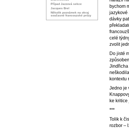
Případ Jazzová sekce
bychom mo
Jacques Brel
jazykové 
Několik poznámek na okraj
současné francouzské prózy
dávky pat
překladat
francouzš
celé týdn
zvolit jed
Do jisté 
způsobem
Jindřicha
neškodila
kontextu 
Jedno je v
Knappovy 
ke kritice
***
Tolik k č
rozbor – 