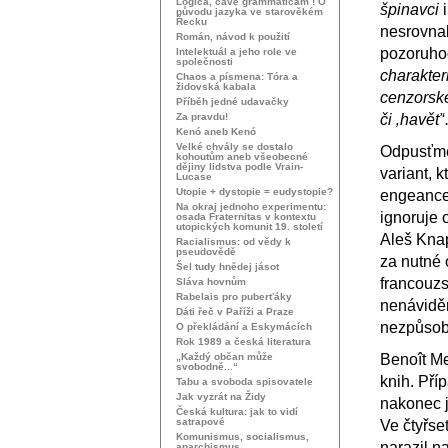
Logica, cave grammaticam ! O
špinavci
i
původu jazyka ve starověkém
Řecku
nesrovna
Román, návod k použití
pozoruho
Intelektuál a jeho role ve
společnosti
charakte
Chaos a písmena: Tóra a
židovská kabala
cenzorské
Příběh jedné udavačky
Za pravdu!
či ‚havěť‘.
Kenó aneb Kenó
Velké chvály se dostalo
Odpusťme 
kohoutům aneb všeobecné
dějiny lidstva podle Vrain-
variant, 
Lucase
Utopie + dystopie = eudystopie?
engeance,
Na okraj jednoho experimentu:
ignoruje 
osada Fraternitas v kontextu
utopických komunit 19. století
Aleš Knap
Racialismus: od vědy k
pseudovědě
za nutné 
Šel tudy hnědej jásot
francouzs
Sláva hovnům
Rabelais pro puberťáky
nenáviděn
Dáti řeč v Paříži a Praze
nezpůsobi
O překládání a Eskymácích
Rok 1989 a česká literatura
„Každý občan může
Benoît M
svobodně...“
knih. Pří
Tabu a svoboda spisovatele
Jak vyzrát na Židy
nakonec j
Česká kultura: jak to vidí
satrapové
Ve čtyřs
Komunismus, socialismus,
narazil n
anarchismus