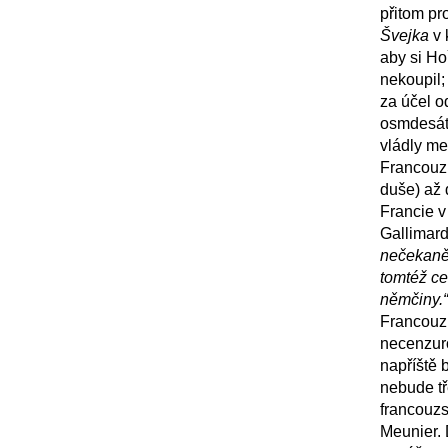
přitom pr
Švejka
v 
aby si Ho
nekoupil;
za účel o
osmdesát 
vládly me
Francouzi
duše) až 
Francie v
Gallimard
nečekaně 
tomtéž ce
němčiny.“
Francouzi
necenzuro
napříště 
nebude tř
francouzs
Meunier.