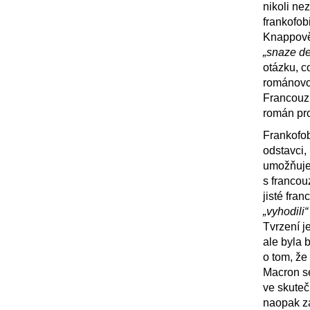
nikoli ne
frankofob
Knappově 
„snaze d
otázku, c
románovo
Francouzů
román pro
Frankofob
odstavci,
umožňuje 
s francou
jisté fra
„vyhodili“
Tvrzení je
ale byla 
o tom, že
Macron s
ve skuteč
naopak za