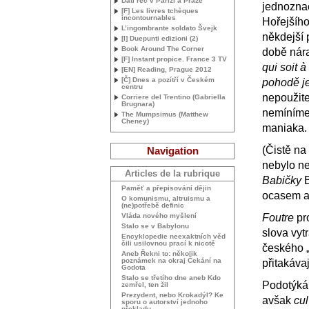
Dáti řeč v Paříži a Praze
jednoznač
[F] Les livres tchèques
incontournables
Hořejšího
L’ingombrante soldato Švejk
někdejší 
[I] Duepunti edizioni (2)
Book Around The Corner
době nár
[F] Instant propice. France 3
TV
qui soit à
[
EN
] Reading, Prague 2012
[Č] Dnes a pozítří v Českém
pohodě j
centru
nepoužite
Corriere del Trentino (Gabriella
Brugnara)
nemíníme 
The Mumpsimus (Matthew
Cheney)
maniaka.
(Čistě na
Navigation
nebylo ne
Articles de la rubrique
Babičky
B
Paměť a přepisování dějin
ocasem a
O komunismu, altruismu a
(ne)potřebě definic
Vláda nového myšlení
Foutre
pr
Stalo se v Babylonu
slova vyt
Encyklopedie neexaktních věd
čili usilovnou prací k nicotě
českého „
Aneb Řekni to: několik
poznámek na okraj Čekání na
přitakávaj
Godota
Stalo se třetího dne aneb Kdo
Podotýkám
zemřel, ten žil
Prezydent, nebo Krokadýl? Ke
avšak
cul
sporu o autorství jednoho
překladu