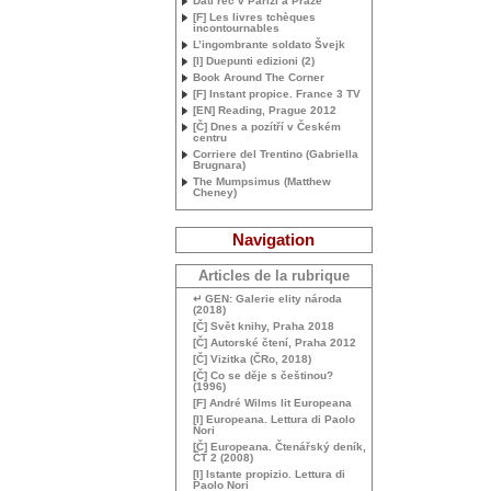
Dáti řeč v Paříži a Praze
[F] Les livres tchèques
incontournables
L’ingombrante soldato Švejk
[I] Duepunti edizioni (2)
Book Around The Corner
[F] Instant propice. France 3
TV
[
EN
] Reading, Prague 2012
[Č] Dnes a pozítří v Českém
centru
Corriere del Trentino (Gabriella
Brugnara)
The Mumpsimus (Matthew
Cheney)
Navigation
Articles de la rubrique
↵
GEN
: Galerie elity národa
(2018)
[Č] Svět knihy, Praha 2018
[Č] Autorské čtení, Praha 2012
[Č] Vizitka (ČRo, 2018)
[Č] Co se děje s češtinou?
(1996)
[F] André Wilms lit Europeana
[I] Europeana. Lettura di Paolo
Nori
[Č] Europeana. Čtenářský deník,
ČT 2 (2008)
[I] Istante propizio. Lettura di
Paolo Nori