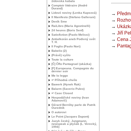
židovská kabala
Comptoir littéraire (André
Durand)
Lidové noviny (Lenka Kapsová)
→
Předml
Il Manifesto (Stefano Gallerani)
→
Rozho
Deník Sme
→
Ukázk
RaiLibro (Maria Agostinelli)
24 heures (Boris Senf)
→
Jiří Pe
Satisfiction (Paolo Melissi)
→
Cena 
Antialkorán aneb Podivný svět
T. H.
→
Pantag
Il Foglio (Paolo Nori)
Babelio (2)
(Právě) vyšlo
Toute la culture
[Č] ČRo Pantagruel (ukázka)
[F] Europeana. Compagnie du
dernier soir
Me lo leggo
↵ Příhodná chvíle
Bawerk (Hynek Rak)
Balarm (Saverio Puleo)
↵ Case Closed
Hospodářské noviny (Ivan
Adamovič)
Gérard Berréby parle de Patrik
Ourednik
O autorovi
Le Point (Jacques Dupont)
Jazyk český, Jungmann,
newspeak a plyšák (L. Verecký,
1994)