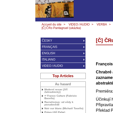
Accueil du site
>
VIDEO / AUDIO
>
VERBA
>
[Č] ČRo Pantagruel (ukázka)
[Č] ČR
ČESKY
FRANÇAIS
ENGLISH
ITALIANO
François
VIDEO / AUDIO
Chrabré 
Top Articles
zazname
abstrakt
Au hasard
Moderní revue (Jiří
Premiéra:
Zahradnický)
↵ France Culture (Fabrizio
Bucella)
Účinkují 
Racialismus: od vědy k
Připravil
pseudovědě
Noir sur blanc (Michaël Tosello)
Překlad P
Právo (Jiří Pehe)