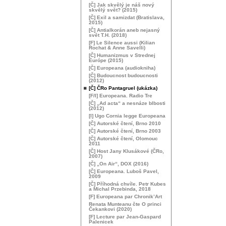
[Č] Jak skvělý je náš nový
skvělý svět? (2015)
[Č] Exil a samizdat (Bratislava,
2015)
[Č] Antialkorán aneb nejasný
svět
T.H.
(2018)
[F] Le Silence aussi (Kilian
Rochat & Anne Savelli)
[Č] Humanizmus v Strednej
Európe (2015)
[Č] Europeana (audiokniha)
[Č] Budoucnost budoucnosti
(2012)
[Č] ČRo Pantagruel (ukázka)
[F/I] Europeana. Radio Tre
[Č] „Ad acta“ a nesnáze blbosti
(2012)
[I] Ugo Cornia legge Europeana
[Č] Autorské čtení, Brno 2010
[Č] Autorské čtení, Brno 2003
[Č] Autorské čtení, Olomouc
2011
[Č] Host Jany Klusákové (ČRo,
2007)
[Č] „On Air“,
DOX
(2016)
[Č] Europeana. Luboš Pavel,
2009
[Č] Příhodná chvíle. Petr Kubes
a Michal Przebinda, 2018
[F] Europeana par Chronik’Art
Renata Munteanu čte O princi
Čekankovi (2020)
[F] Lecture par Jean-Gaspard
Palenicek