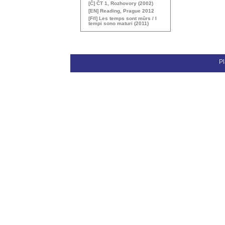
[Č] ČT 1, Rozhovory (2002)
[
EN
] Reading, Prague 2012
[F/I] Les temps sont mûrs / I
tempi sono maturi (2011)
Pl