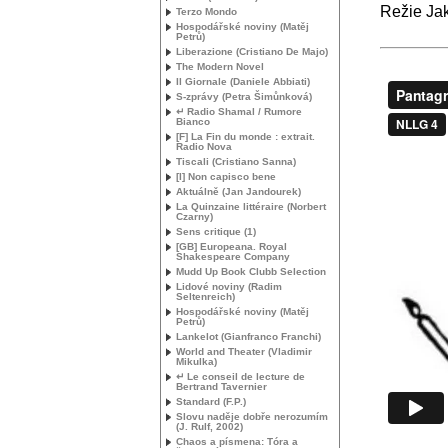
Režie Ja
Terzo Mondo
Hospodářské noviny (Matěj
Petrů)
Liberazione (Cristiano De Majo)
The Modern Novel
Il Giornale (Daniele Abbiati)
S-zprávy (Petra Šimůnková)
↵ Radio Shamal / Rumore
Bianco
[F] La Fin du monde : extrait.
Radio Nova
Tiscali (Cristiano Sanna)
[I] Non capisco bene
Aktuálně (Jan Jandourek)
La Quinzaine littéraire (Norbert
Czarny)
Sens critique (1)
[
GB
] Europeana. Royal
Shakespeare Company
Mudd Up Book Clubb Selection
Lidové noviny (Radim
Seltenreich)
Hospodářské noviny (Matěj
Petrů)
Lankelot (Gianfranco Franchi)
World and Theater (Vladimir
Mikulka)
↵ Le conseil de lecture de
Bertrand Tavernier
Standard (F.P.)
Slovu naděje dobře nerozumím
(J. Rulf, 2002)
Chaos a písmena: Tóra a