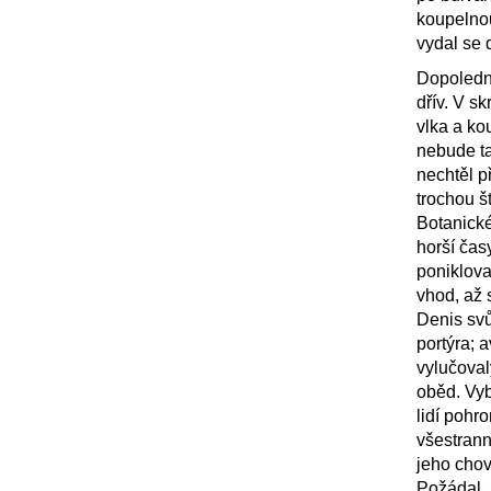
koupelno
vydal se 
Dopoledn
dřív. V s
vlka a ko
nebude ta
nechtěl p
trochou š
Botanické
horší čas
poniklova
vhod, až 
Denis svů
portýra; 
vylučova
oběd. Vyb
lidí pohr
všestrann
jeho chov
Požádal, 