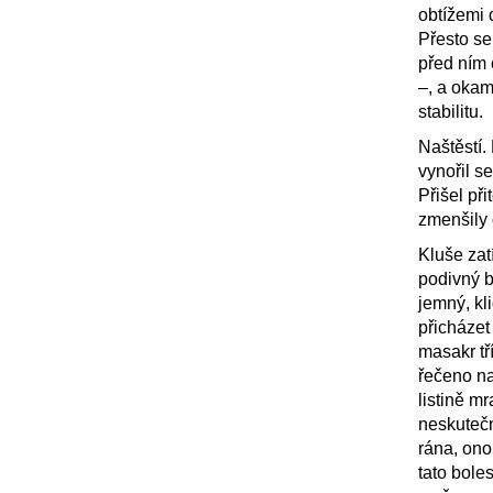
obtížemi 
Přesto se
před ním 
–, a okam
stabilitu.
Naštěstí.
vynořil se
Přišel př
zmenšily 
Kluše zat
podivný b
jemný, kl
přicházet
masakr tř
řečeno na
listině m
neskutečn
rána, ono
tato bole