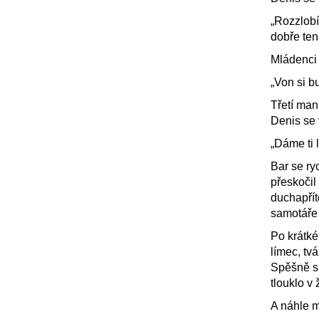
„Rozzlobím
dobře ten
Mládenci
„Von si b
Třetí man
Denis se v
„Dáme ti l
Bar se ry
přeskočil 
duchapřít
samotáře
Po krátké
límec, tv
Spěšně sr
tlouklo v 
A náhle m