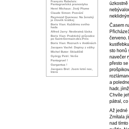
François Rabelais:
úzkostně 
Pantagruelská pranostyka
Henri Michaux: Jistý Plume
nebývalo
Claude Simon: Pozvání
neklidným
Raymond Queneau: Na ženský
je člověk krátkej
Boris Vian: Každému svého
Časem na 
hada
Přicháze1
Alfred Jarry: Neobratná láska
Boris Vian: Praktický průvodce
červeno. 
po Saint-Germain-des-Prés
Boris Vian: Rozruch v Andénách
kustřebku
Jacques Vaché: Dopisy z války
sto honů 
Michel Butor: Skladiště
György Petri: Verše
navečer r
Pantagruel !
přesto se 
Gargantua !
prošpikov
Jacques Brel: Jsem letní noc,
která
rozláman
a poledne
hadr, jím
Chvíle je
pátral, co
Až jedné 
Zmítala j
nad tímto