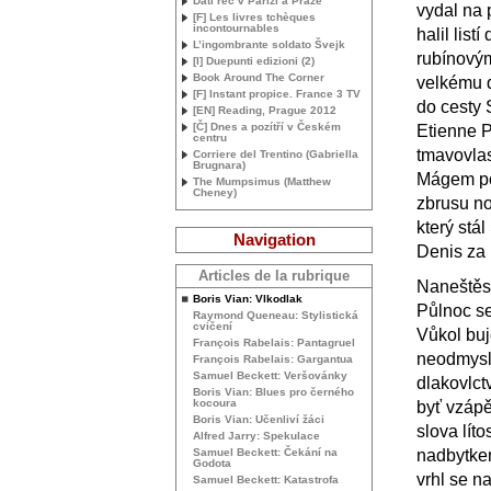
Dáti řeč v Paříži a Praze
vydal na 
[F] Les livres tchèques
incontournables
halil list
L’ingombrante soldato Švejk
rubínovým
[I] Duepunti edizioni (2)
Book Around The Corner
velkému d
[F] Instant propice. France 3
TV
do cesty
[
EN
] Reading, Prague 2012
[Č] Dnes a pozítří v Českém
Etienne 
centru
tmavovlas
Corriere del Trentino (Gabriella
Brugnara)
Mágem po
The Mumpsimus (Matthew
Cheney)
zbrusu n
který stá
Navigation
Denis za 
Articles de la rubrique
Naneštěst
Boris Vian: Vlkodlak
Půlnoc se
Raymond Queneau: Stylistická
cvičení
Vůkol buje
François Rabelais: Pantagruel
neodmysli
François Rabelais: Gargantua
Samuel Beckett: Veršovánky
dlakovlct
Boris Vian: Blues pro černého
kocoura
byť vzápě
Boris Vian: Učenliví žáci
slova lít
Alfred Jarry: Spekulace
Samuel Beckett: Čekání na
nadbytkem
Godota
vrhl se n
Samuel Beckett: Katastrofa