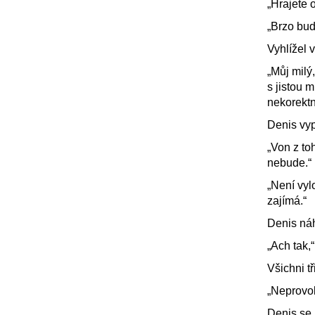
„Hrajete 
„Brzo bud
Vyhlížel 
„Můj milý,
s jistou 
nekorektn
Denis vyp
„Von z t
nebude.“
„Není vyl
zajímá.“
Denis náh
„Ach tak,“ 
Všichni tř
„Neprovok
Denis se 