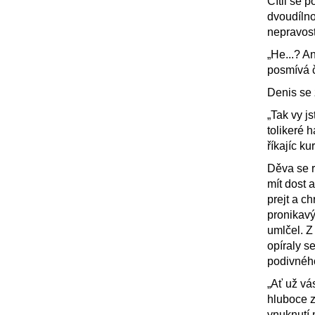
Cítil se 
dvoudílno
nepravos
„He...? A
posmívá či
Denis se 
„Tak vy j
tolikeré 
říkajíc ku
Děva se r
mít dost a
prejt a c
pronikavý
umlčel. Z
opíraly s
podivnéh
„Ať už vá
hluboce 
vnuknutí 