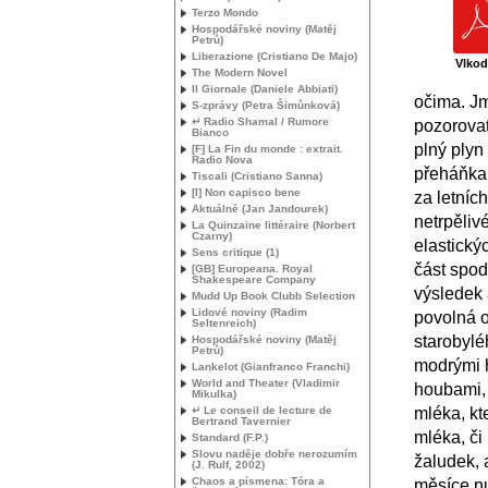
Terzo Mondo
Hospodářské noviny (Matěj
Petrů)
Liberazione (Cristiano De Majo)
Vlkod
The Modern Novel
Il Giornale (Daniele Abbiati)
očima. J
S-zprávy (Petra Šimůnková)
↵ Radio Shamal / Rumore
pozorovat 
Bianco
plný plyn
[F] La Fin du monde : extrait.
Radio Nova
přeháňka 
Tiscali (Cristiano Sanna)
[I] Non capisco bene
za letníc
Aktuálně (Jan Jandourek)
netrpěliv
La Quinzaine littéraire (Norbert
Czarny)
elastický
Sens critique (1)
část spod
[
GB
] Europeana. Royal
Shakespeare Company
výsledek 
Mudd Up Book Clubb Selection
Lidové noviny (Radim
povolná o
Seltenreich)
starobylé
Hospodářské noviny (Matěj
Petrů)
modrými h
Lankelot (Gianfranco Franchi)
World and Theater (Vladimir
houbami,
Mikulka)
↵ Le conseil de lecture de
mléka, kt
Bertrand Tavernier
mléka, či
Standard (F.P.)
Slovu naděje dobře nerozumím
žaludek, 
(J. Rulf, 2002)
Chaos a písmena: Tóra a
měsíce nu