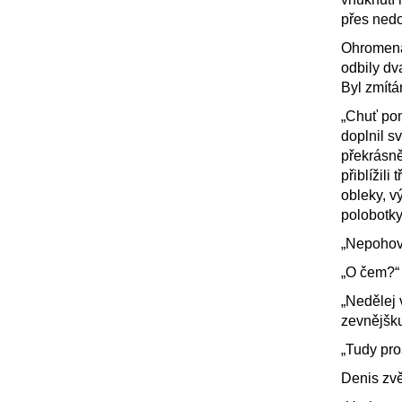
přes nedo
Ohromená 
odbily dv
Byl zmítá
„Chuť pom
doplnil s
překrásně
přiblížili
obleky, v
polobotky
„Nepohovo
„O čem?“ 
„Nedělej 
zevnějšk
„Tudy pro
Denis zvě