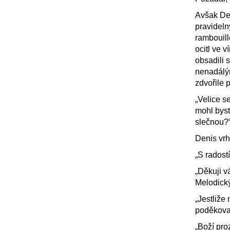
Avšak Den
pravidel
rambouill
ocitl ve v
obsadili 
nenadálým
zdvořile p
„Velice s
mohl byst
slečnou?
Denis vrh
„S radostí
„Děkuji v
Melodický
„Jestliže
poděkova
„Boží pro