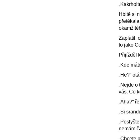
„Kakrholt
Hbitě si 
přetékala
okamžité
Zaplatil,
to jako C
Přijížděl
„Kde máte
„He?“ otá
„Nejde o t
vás. Co 
„Aha?“ ře
„Si srandu
„Poslyšte
nemám ča
„Chcete p