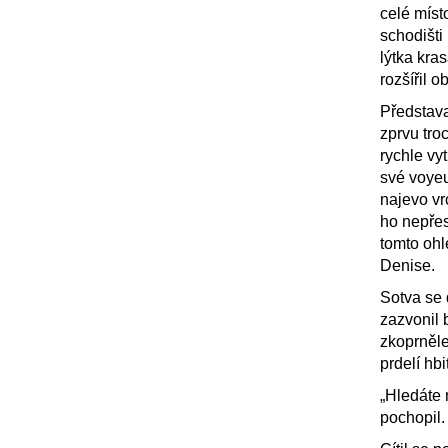
celé míst
schodišti
lýtka kra
rozšířil 
Představa
zprvu tr
rychle vyt
své voyeu
najevo vr
ho nepřes
tomto ohl
Denise.
Sotva se 
zazvonil 
zkoprněle
prdelí hb
„Hledáte 
pochopil.