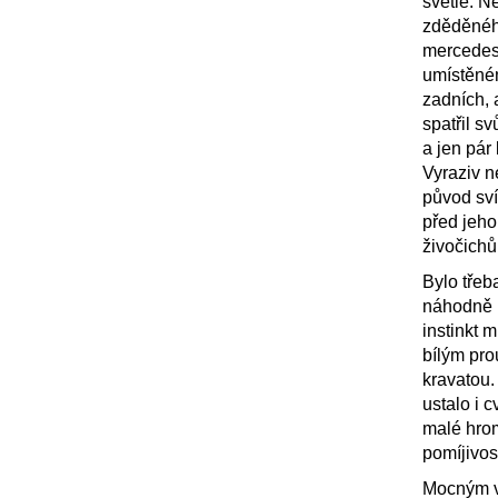
světle. Ne
zděděnéh
mercedesc
umístěném
zadních, 
spatřil s
a jen pár
Vyraziv n
původ sví
před jeho
živočichů
Bylo třeb
náhodně 
instinkt 
bílým pro
kravatou.
ustalo i 
malé hrom
pomíjivos
Mocným vz