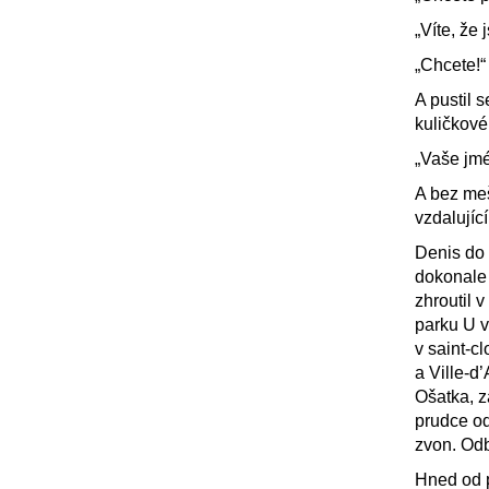
„Víte, že
„Chcete!“
A pustil 
kuličkové
„Vaše jmé
A bez meš
vzdalujíc
Denis do 
dokonale
zhroutil v
parku U v
v saint-c
a Ville-d
Ošatka, z
prudce od
zvon. Odb
Hned od p