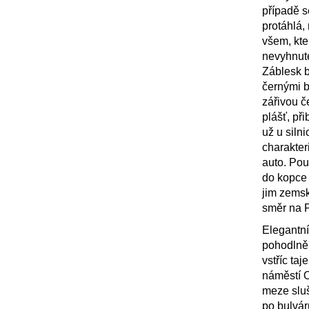
případě s
protáhlá,
všem, kter
nevyhnute
Záblesk b
černými b
zářivou č
plášť, při
už u siln
charakter
auto. Pou
do kopce 
jim zemsk
směr na P
Elegantní
pohodlně 
vstříc ta
náměstí O
meze sluš
po bulvár