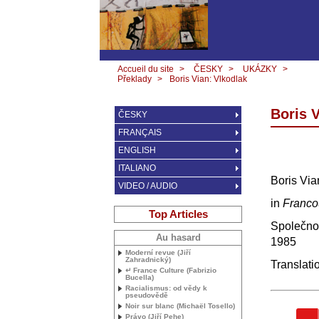
Accueil du site
>
ČESKY
>
UKÁZKY
>
Překlady
>
Boris Vian: Vlkodlak
Boris V
ČESKY
FRANÇAIS
ENGLISH
ITALIANO
Boris Via
VIDEO / AUDIO
in
Francou
Top Articles
Společnos
Au hasard
1985
Moderní revue (Jiří
Zahradnický)
Translati
↵ France Culture (Fabrizio
Bucella)
Racialismus: od vědy k
pseudovědě
Noir sur blanc (Michaël Tosello)
Právo (Jiří Pehe)