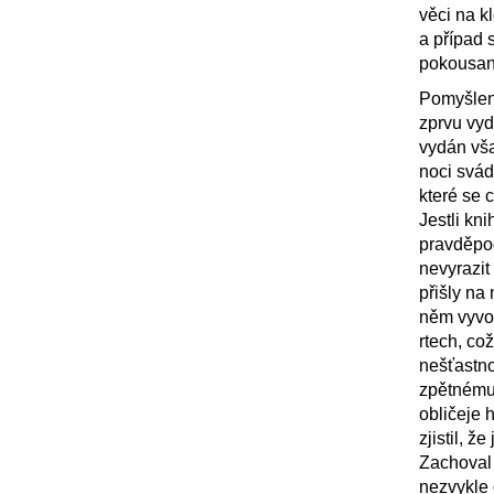
věci na k
a případ 
pokousaný
Pomyšlen
zprvu vyd
vydán vša
noci svádě
které se 
Jestli kn
pravděpod
nevyrazit
přišly na 
něm vyvola
rtech, co
nešťastno
zpětnému 
obličeje 
zjistil, 
Zachoval 
nezvykle 