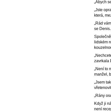
„Abych se
„Jste opra
která, me
„Rád vám 
se Denis.
Společně 
lidském r
kouzelnou
„Nechcete
zavrkala 
„Není to 
manžel, b
„Jsem tak
vřetenov
„Rány osu
Když ji n
není rece