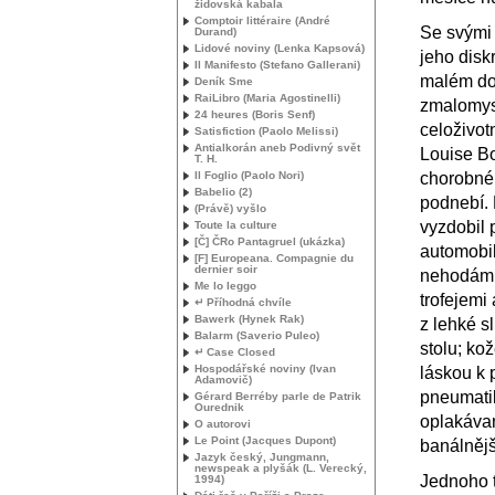
židovská kabala
Comptoir littéraire (André
Se svými 
Durand)
Lidové noviny (Lenka Kapsová)
jeho diskr
Il Manifesto (Stefano Gallerani)
malém do
Deník Sme
RaiLibro (Maria Agostinelli)
zmalomys
24 heures (Boris Senf)
celoživot
Satisfiction (Paolo Melissi)
Antialkorán aneb Podivný svět
Louise B
T. H.
Il Foglio (Paolo Nori)
chorobné
Babelio (2)
podnebí. 
(Právě) vyšlo
vyzdobil 
Toute la culture
[Č] ČRo Pantagruel (ukázka)
automobil
[F] Europeana. Compagnie du
dernier soir
nehodám.
Me lo leggo
trofejemi 
↵ Příhodná chvíle
Bawerk (Hynek Rak)
z lehké s
Balarm (Saverio Puleo)
stolu; ko
↵ Case Closed
Hospodářské noviny (Ivan
láskou k 
Adamovič)
pneumatik
Gérard Berréby parle de Patrik
Ourednik
oplakávan
O autorovi
Le Point (Jacques Dupont)
banálněj
Jazyk český, Jungmann,
newspeak a plyšák (L. Verecký,
Jednoho 
1994)