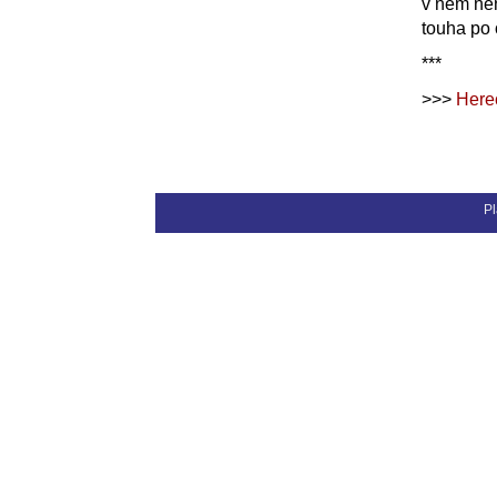
v něm nen
touha po 
***
>>>
Here
Pl