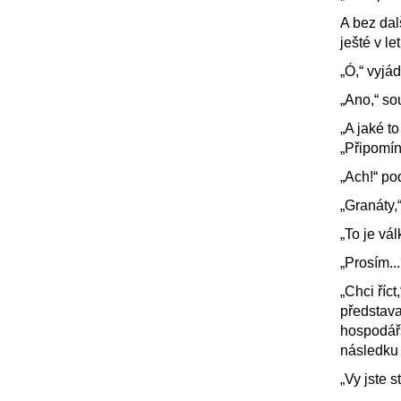
A bez dal
ješté v let
„Ó,“ vyjád
„Ano,“ so
„A jaké t
„Připomína
„Ach!“ po
„Granáty,“
„To je vál
„Prosím...
„Chci říc
představ
hospodářs
následku 
„Vy jste s