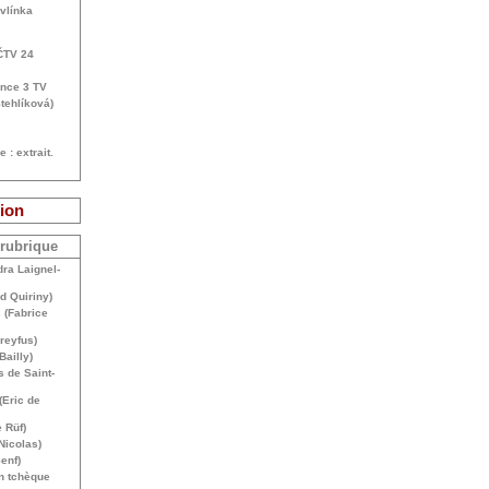
vlínka
Č
TV
24
ance 3
TV
tehlíková)
 : extrait.
ion
 rubrique
ra Laignel-
d Quiriny)
 (Fabrice
Dreyfus)
Bailly)
 de Saint-
(Eric de
 Rüf)
Nicolas)
enf)
on tchèque