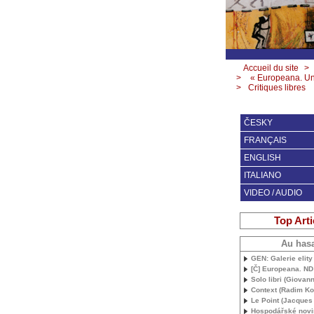
Accueil du site
>
>
« Europeana. Une
>
Critiques libres
ČESKY
FRANÇAIS
ENGLISH
ITALIANO
VIDEO / AUDIO
Top Arti
Au has
GEN
: Galerie elit
[Č] Europeana.
ND
Solo libri (Giovann
Context (Radim Ko
Le Point (Jacques
Hospodářské novi