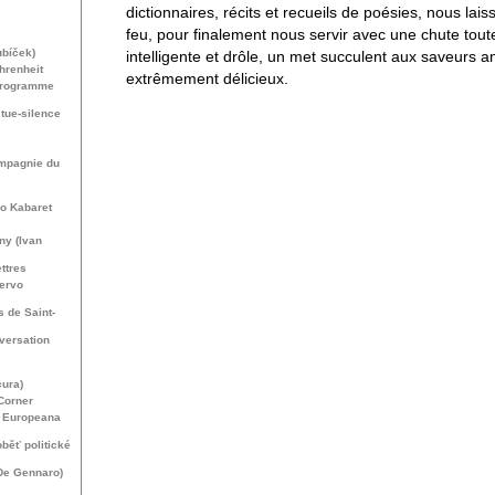
dictionnaires, récits et recueils de poésies, nous laiss
feu, pour finalement nous servir avec une chute tou
ubíček)
intelligente et drôle, un met succulent aux saveurs 
hrenheit
extrêmement délicieux.
 Programme
 tue-silence
ompagnie du
no Kabaret
ny (Ivan
ttres
cervo
 de Saint-
versation
cura)
Corner
t Europeana
běť politické
 De Gennaro)