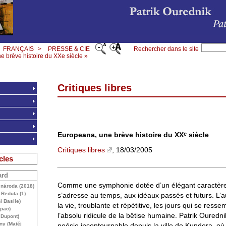
FRANÇAIS
>
PRESSE & CIE
Rechercher dans le site
 brève histoire du XXe siècle »
Critiques libres
e
Europeana, une brève histoire du
XX
siècle
Critiques libres
, 18/03/2005
cles
ard
Comme une symphonie dotée d’un élégant caractère,
y národa (2018)
Reduta (1)
s’adresse au temps, aux idéaux passés et futurs. L’a
i Basile)
la vie, troublante et répétitive, les jours qui se ress
pac)
l’absolu ridicule de la bêtise humaine. Patrik Ouredni
 Dupont)
ny (Matěj
poésie incontournable depuis la ville de Kundera, où i