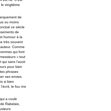
 le vingtième
ébarquement de
lus ou moins
onctué ce siècle
hissements de
 et humour à la
e très souvent
 l’auteur. Comme
s hommes qui font
 messieurs «
tout
t qui sans l’avoir
leurs pour bien
ites phrases
ner ses envies.
s si bien
écrit, le fou rire
qui a coulé
de Rabelais,
usieurs