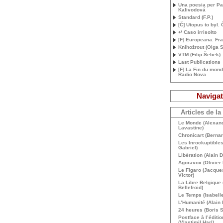
Una poesia per Pa
Kalivodová
Standard (F.P.)
[Č] Utopus to byl. 
↵ Caso irrisolto
[F] Europeana. Fr
Knihožrout (Olga S
VTM
(Filip Šebek)
Last Publications
[F] La Fin du monde
Radio Nova
Navigat
Articles de la
Le Monde (Alexand
Lavastine)
Chronicart (Bernar
Les Inrockuptibles
Gabriel)
Libération (Alain 
Agoravox (Olivier 
Le Figaro (Jacques
Victor)
La Libre Belgique 
Bellefroid)
Le Temps (Isabelle
L’Humanité (Alain 
24 heures (Boris S
Postface à l’éditi
(Vlastimil Harl)