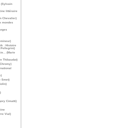
e (Sylvain
ne littéraire
n Chevalier)
ux mondes
Anges
émineur)
ik : Histoire
Pellegrini)
e... (Marie
re Thibaudat)
 Chromy)
national
e)
e Smet)
olin)
)
ory Cimatti)
zine
rre Vial)