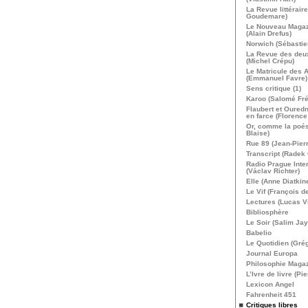
La Revue littérair
Goudemare)
Le Nouveau Magazi
(Alain Drefus)
Norwich (Sébastie
La Revue des de
(Michel Crépu)
Le Matricule des 
(Emmanuel Favre)
Sens critique (1)
Karoo (Salomé Fr
Flaubert et Ouredn
en farce (Florence 
Or, comme la poési
Blaise)
Rue 89 (Jean-Pier
Transcript (Radek
Radio Prague Inter
(Václav Richter)
Elle (Anne Diatkin
Le Vif (François d
Lectures (Lucas Vi
Bibliosphère
Le Soir (Salim Jay
Babelio
Le Quotidien (Grég
Journal Europa
Philosophie Maga
L’Ivre de livre (Pie
Lexicon Angel
Fahrenheit 451
Critiques libres