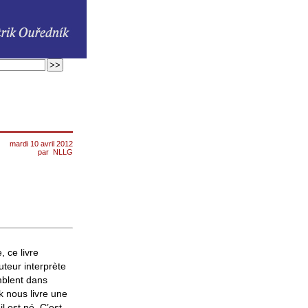
mardi 10 avril 2012
par
NLLG
 ce livre
uteur interprète
emblent dans
k nous livre une
l est né. C’est