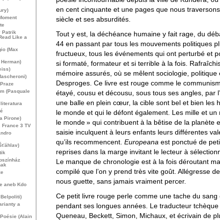
en cent cinquante et une pages que nous traversons
ury)
 Moment
siècle et ses absurdités.
te
 Patrik
Tout y est, la déchéance humaine y fait rage, du d
Read Like a
44 en passant par tous les mouvements politiques p
gio (Max
fructueux, tous les événements qui ont perturbé et p
d Herman)
si formaté, formateur et si terrible à la fois. Rafraîc
iss)
mémoire assurés, où se mêlent sociologie, politique
 Mascheroni)
Desproges. Ce livre est rouge comme le communism
 Praze
com (Pasquale
étayé, cousu et décousu, sous tous ses angles, par
une balle en plein cœur, la cible sont bel et bien le
iteratura
ué
le monde et qui le défont également. Les mille et un
a Pirone)
le monde
» qui contribuent à la bêtise de la planète e
e. France 3
TV
saisie inculquent à leurs enfants leurs différentes va
andro
qu’ils recommencent.
Europeana
est ponctué de pet
Šťáhlav)
reprises dans la marge invitant le lecteur à sélection
tik
pszínház
Le manque de chronologie est à la fois déroutant mai
nak
compilé que l’on y prend très vite goût. Allégresse de l’
že
nous guette, sans jamais vraiment percer.
ne aneb Kdo
Ce petit livre rouge perle comme une tache du sang 
elpoliti)
rianty a
pendant ses longues années. Le traducteur tchèque 
Queneau, Beckett, Simon, Michaux, et écrivain de pl
 Poésie (Alain