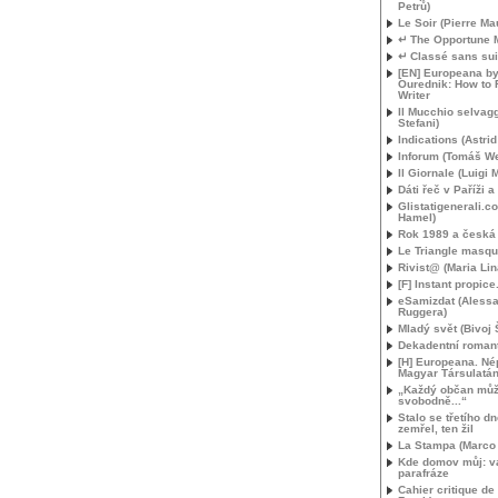
Petrů)
Le Soir (Pierre Ma
↵ The Opportune
↵ Classé sans sui
[
EN
] Europeana by
Ourednik: How to 
Writer
Il Mucchio selvag
Stefani)
Indications (Astri
Inforum (Tomáš We
Il Giornale (Luigi
Dáti řeč v Paříži a
Glistatigenerali.
Hamel)
Rok 1989 a česká l
Le Triangle masq
Rivist@ (Maria Lin
[F] Instant propic
eSamizdat (Aless
Ruggera)
Mladý svět (Bivoj 
Dekadentní roman
[H] Europeana. Né
Magyar Társulatá
„Každý občan mů
svobodně...“
Stalo se třetího d
zemřel, ten žil
La Stampa (Marco B
Kde domov můj: va
parafráze
Cahier critique de