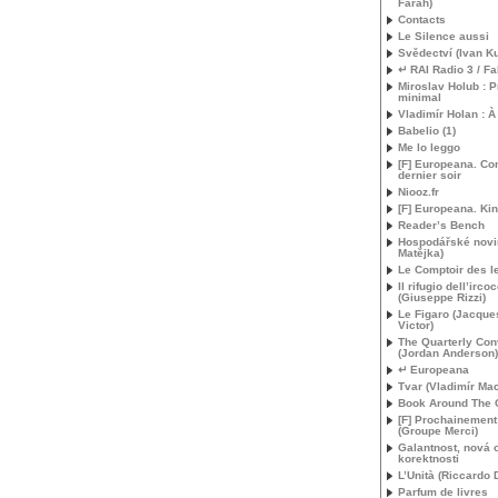
Farah)
Contacts
Le Silence aussi
Svědectví (Ivan K
↵
RAI
Radio 3 / Fa
Miroslav Holub :
minimal
Vladimír Holan : À
Babelio (1)
Me lo leggo
[F] Europeana. C
dernier soir
Niooz.fr
[F] Europeana. Ki
Reader’s Bench
Hospodářské novi
Matějka)
Le Comptoir des le
Il rifugio dell’irco
(Giuseppe Rizzi)
Le Figaro (Jacques
Victor)
The Quarterly Con
(Jordan Anderson)
↵ Europeana
Tvar (Vladimír Ma
Book Around The 
[F] Prochainemen
(Groupe Merci)
Galantnost, nová o
korektnosti
L’Unità (Riccardo
Parfum de livres