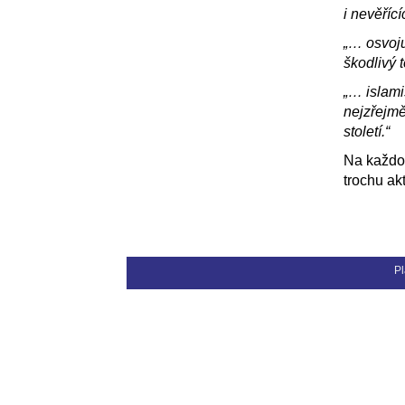
i nevěřící
„… osvoju
škodlivý t
„… islam
nejzřejmě
století.“
Na každo
trochu ak
Pl