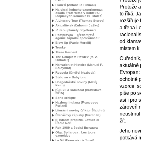
RAI
3
Flanerí (Antonella Finucci)
Protože a
Na okraj jednoho experimentu:
osada Fraternitas v kontextu
to říká. J
utopických komunit 19. století
rozšiřuje
A Literary Tour (Thomas Storey)
Aktuality.sk (Ľubomír Jaško)
a třeba i
↵ Jsou planety obydlené
?
racionali
Postpravda – předsmrtná
agonie západní společnosti?
od klamav
Blow Up (Paolo Morelli)
Trosky
místem k 
Three Percent
The Complete Rewiev (
M. A.
Ouředník,
Orthofer)
aktuálně 
Narration et Histoire (Manuel P.
Soleymat)
Evropan: v
Respekt (Ondřej Nezbeda)
Stalo se v Babylonu
ochotně p
Hospodářské noviny (Matěj
Petrů)
vzorce, s
[Č] Exil a samizdat (Bratislava,
píše po s
2015)
Sens critique
asi i pro
Nazione indiana (Francesco
Forlani)
zároveň n
Literární noviny (Viktor Šlajchrt)
neustrnul
Čtenářovy zápisky (Martin N.)
[I] Istante propizio. Lettura di
žít.
Paolo Nori
Rok 1989 a česká literatura
Jeho nov
Olga Spilarova : Les jours
cactoïdes
potkává m
Le Vif (François de Smet)