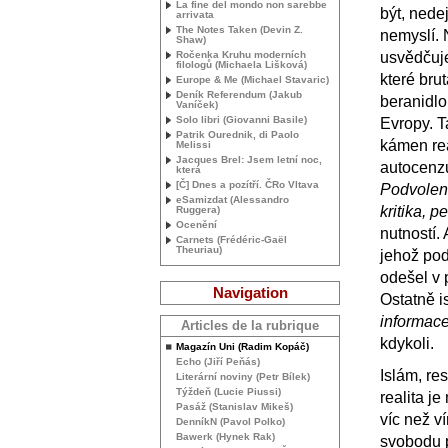
La fine del mondo non sarebbe
být, nede
arrivata
The Notes Taken (Devin Z.
nemyslí. 
Shaw)
Ročenka Kruhu moderních
usvědčuje
filologů (Michaela Lišková)
které bru
Europe & Me (Michael Stavaric)
Deník Referendum (Jakub
beranidlo
Vaníček)
Solo libri (Giovanni Basile)
Evropy. T
Patrik Ourednik, di Paolo
kámen rea
Melissi
Jacques Brel: Jsem letní noc,
autocenz
která
[Č] Dnes a pozítří. ČRo Vltava
Podvolen
eSamizdat (Alessandro
kritika, p
Ruggera)
Ocenění
nutností.
Carnets (Frédéric-Gaël
Theuriau)
jehož pod
odešel v 
Navigation
Ostatně i
informace
Articles de la rubrique
kdykoli.
Magazín Uni (Radim Kopáč)
Echo (Jiří Peňás)
Islám, res
Literární noviny (Petr Bílek)
Týždeň (Lucie Piussi)
realita j
Pasáž (Stanislav Mikeš)
víc než v
DenníkN (Pavol Polko)
Bawerk (Hynek Rak)
svobodu p