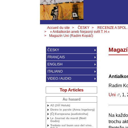
Accueil du site
>
ČESKY
>
RECENZE A SPOL.
>
» Antialkorán aneb Nejasný svět T. H.«
>
Magazín Uni (Radim Kopáč)
Magazí
ČESKY
FRANÇAIS
ENGLISH
ITALIANO
Antialko
VIDEO / AUDIO
Radim K
Top Articles
Uni
, 1,
Au hasard
A2 (Jiří Holub)
Dietro le parole (Anna Ingeborg)
[Č] Europeana (audiokniha)
Na každo
Le Journal du mardi (Noël
trochu akt
Godin)
Trattato sul buon uso del vino.
Protože j