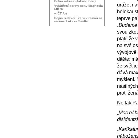
Dobrá adresa (Jakub Šofar)
urážet na
Vyjádření poroty ceny Magnesia
Litera
holokaust
↵ ČT Art
teprve pa
Dopis redakci Tvaru v reakci na
recenzi Lukáše Senfta
„Budeme t
svou zkou
platí, že
na své os
vývojově 
dítěte: má
že svět j
dává maxi
myšlení. 
násilných
proti žená
Ne tak Pa
„
Moc nábo
disidents
„Karikatu
nábožensk