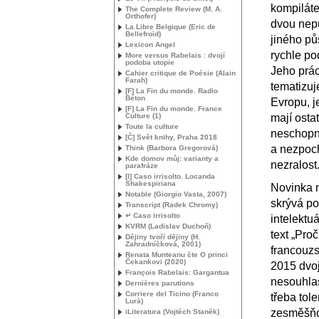
kompiláte
The Complete Review (
M. A.
Orthofer)
dvou nepu
La Libre Belgique (Eric de
Bellefroid)
jiného pů
Lexicon Angel
rychle po
More versus Rabelais : dvojí
podoba utopie
Jeho prác
Cahier critique de Poésie (Alain
Farah)
tematizuj
[F] La Fin du monde. Radio
Béton
Evropu, je
[F] La Fin du monde. France
Culture (1)
mají osta
Toute la culture
neschopno
[Č] Svět knihy, Praha 2018
a nezpoch
Think (Barbora Gregorová)
Kde domov můj: varianty a
nezralost
parafráze
[I] Caso irrisolto. Locanda
Shakespiriana
Novinka m
Notable (Giorgio Vasta, 2007)
skrývá po
Transcript (Radek Chromy)
↵ Caso irrisolto
intelektu
KVRM
(Ladislav Duchoň)
text „Pro
Dějiny tvoří dějiny (H.
Zahradníčková, 2001)
francouz
Renata Munteanu čte O princi
Čekankovi (2020)
2015 dvoj
François Rabelais: Gargantua
nesouhlas
Dernières parutions
Corriere del Ticino (Franco
třeba tole
Lurà)
zesměšňo
iLiteratura (Vojtěch Staněk)