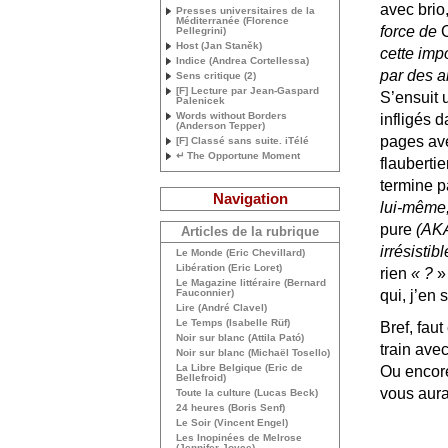
avec brio
Presses universitaires de la
Méditerranée (Florence
force de
C
Pellegrini)
Host (Jan Staněk)
cette imp
Indice (Andrea Cortellessa)
par des a
Sens critique (2)
[F] Lecture par Jean-Gaspard
S’ensuit 
Palenicek
Words without Borders
infligés 
(Anderson Tepper)
pages avec
[F] Classé sans suite. iTélé
↵ The Opportune Moment
flaubertie
termine pa
Navigation
lui-même,
pure
(
AK
Articles de la rubrique
irrésistib
Le Monde (Eric Chevillard)
Libération (Eric Loret)
rien
«
?
»
Le Magazine littéraire (Bernard
Fauconnier)
qui, j’en
Lire (André Clavel)
Le Temps (Isabelle Rüf)
Bref, faut
Noir sur blanc (Attila Pató)
train avec
Noir sur blanc (Michaël Tosello)
La Libre Belgique (Eric de
Ou encore
Bellefroid)
vous aura
Toute la culture (Lucas Beck)
24 heures (Boris Senf)
Le Soir (Vincent Engel)
Les Inopinées de Melrose
(Jennifer Joyce)