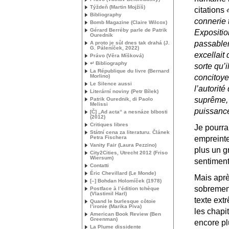
Týždeň (Martin Mojžíš)
citations
Bibliography
connerie 
Bomb Magazine (Claire Wilcox)
Gérard Berréby parle de Patrik
Exposition
Ourednik
passablem
A proto je sůl dnes tak drahá (
J.
G.
Páleníček, 2022)
excellait
Právo (Věra Míšková)
↵ Bibliography
sorte qu’i
La République du livre (Bernard
Morlino)
concitoye
Le Silence aussi
l’autorit
Literární noviny (Petr Bílek)
suprême, 
Patrik Ourednik, di Paolo
Melissi
puissance
[Č] „Ad acta“ a nesnáze blbosti
(2012)
Critiques libres
Je pourra
Státní cena za literaturu. Článek
Petra Fischera
empreinte
Vanity Fair (Laura Pezzino)
plus un gr
City2Cities, Utrecht 2012 (Friso
Wiersum)
sentiment
Contatti
Éric Chevillard (Le Monde)
Mais aprè
[–] Bohdan Holomíček (1978)
sobrement
Postface à l’édition tchèque
(Vlastimil Harl)
texte ext
Quand le burlesque côtoie
l’ironie (Marika Piva)
les chapit
American Book Review (Ben
Greenman)
encore pl
La Plume dissidente