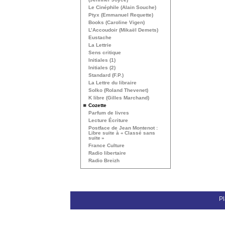
Le Cinéphile (Alain Souche)
Ptyx (Emmanuel Requette)
Books (Caroline Vigen)
L’Accoudoir (Mikaël Demets)
Eustache
La Lettrie
Sens critique
Initiales (1)
Initiales (2)
Standard (F.P.)
La Lettre du libraire
Solko (Roland Thevenet)
K libre (Gilles Marchand)
Cozette
Parfum de livres
Lecture Écriture
Postface de Jean Montenot :
Libre suite à «
Classé sans
suite
»
France Culture
Radio libertaire
Radio Breizh
Pl