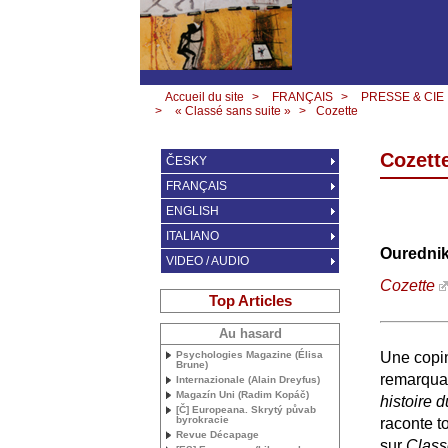
Accueil du site
>
FRANÇAIS
>
PRESSE & CIE
>
« Classé sans suite »
>
Cozette
Cozett
ČESKY
FRANÇAIS
ENGLISH
ITALIANO
Ourednik
VIDEO / AUDIO
Cozette
Top Articles
Au hasard
Psychologies Magazine (Élisa
Une copin
Brune)
remarquab
Internazionale (Alain Dreyfus)
Magazín Uni (Radim Kopáč)
histoire 
[Č] Europeana. Skrytý půvab
byrokracie
raconte t
Revue Décapage
sur
Class