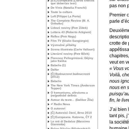
[
ES
] Europeana (Libros checos
que deberías leer)
pas non p
De Vinis (Natalia Franchi)
Toute la culture
Premier c
Left (Filippo La Porta)
parle d’é
The Complete Review (
M. A.
Orthofer)
Lidové noviny (Petr Zídek)
Deuxième 
Lettera 43 (Roberto Artigiani)
descripti
Reflex (Petr Nagy)
Film
TV
(Giulio Sangiorgio)
crotte de
Výstražné příběhy
appétissa
Scena illustrata (Carlo Vallauri)
Literární noviny (Petr Bílek)
chapitres
Florence Pellegriniová: Dějiny
jako fraška
veut en ve
Babelio (1)
«
Vous vo
Dalfar
[Č] Budoucnost budoucnosti
Voilà, ch
(2012)
nous igno
Babelio
The New York Times (Anderson
nous en 
Tepper)
O komunismu, altruismu a
puisqu’au
(ne)potřebě definic
fin, le liv
Autour du texte... (Dalibor Žíla)
↵ Radio Nova
O autorovi
J’ai bien
[Č] Autorské čtení, Brno 2010
tant pis, 
[Č] Europeana. Katovna, ČT 2
la sociét
Le reti di Dedalus (Massimo
Giannotta)
humaine b
Právo (Václav Bělohradský)