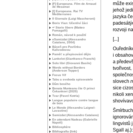
může exis
[F] Europeana. Film de Arnaud
de Mezamat
jehož jed
[I] Europeana. Rai
TV
Mediterraneo
jazyka če
Il Giornale (Luigi Mascheroni)
padesátý
Boris Vian: Učenliví žáci
↵ Storie libere (Matteo
rozvoji n
Fumagalli)
Román, návod k použití
[...]
eSamizdat (Alessandro
Catalano, 2004)
Báseň pro Pavlínku
Ouředníko
Kalivodovou
Paměť a přepisování dějin
i obsahov
Lankelot (Gianfranco Franchi)
a předevš
Solo libri (Giovanni Basile)
tvořivost
Words without Borders
(Anderson Tepper)
společnos
Focus Vif
Tabu a svoboda spisovatele
slovech
n
Dům bosého
sice cizo
Renata Munteanu čte O princi
Čekankovi (2020)
nikoli xen
Tvar (Pavel Kotrla)
shovívavo
Langue populaire contre langue
de bois
Le Monde (Alexandra Laignel-
Šmírbuch 
Lavastine)
Samizdat (Alessandro Catalano)
ignorován
En attendant Nadeau (Gabrielle
Napoli)
lingvistů
Bibliosphère
Sgall aj.
Bibliografia (link)