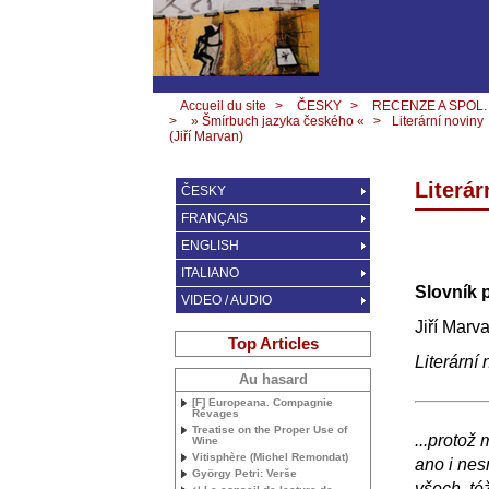
Accueil du site
>
ČESKY
>
RECENZE A SPOL.
>
» Šmírbuch jazyka českého «
>
Literární noviny
(Jiří Marvan)
Literár
ČESKY
FRANÇAIS
ENGLISH
ITALIANO
Slovník 
VIDEO / AUDIO
Jiří Marv
Top Articles
Literární
Au hasard
[F] Europeana. Compagnie
Rêvages
Treatise on the Proper Use of
...protož
Wine
Vitisphère (Michel Remondat)
ano i nes
György Petri: Verše
všech, té