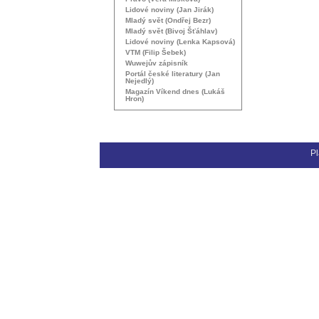
Lidové noviny (Jan Jirák)
Mladý svět (Ondřej Bezr)
Mladý svět (Bivoj Šťáhlav)
Lidové noviny (Lenka Kapsová)
VTM
(Filip Šebek)
Wuwejův zápisník
Portál české literatury (Jan
Nejedlý)
Magazín Víkend dnes (Lukáš
Hron)
Pl