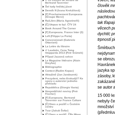
↵ Le conseil de lecture de
Bertrand Tavernier
člověk mn
Šel tudy hnědej jásot
Denník N (Ivana Krekáňová)
následoval
[F] Prochainement Europeana
pachtován
(Groupe Merci)
RaiLibro (Maria Agostinelli)
tak třapaj
[Č] Utopus to byl. Č
TV
24
věcech po
Book Around The Corner
[F] Europeana. France Inter (3)
dychtit; 
Left (Filippo La Porta)
trpností p
Convenzionali (Gabriele
Ottaviani)
La Lettre du libraire
Šmírbuch
↵ Laudatio, Cena Toma
nejdynami
Stopparda 2013 (Petr Šrámek)
Případ Jazzová sekce
se obrozu
Le Magazine littéraire (Alain
Dreyfus)
Havránek)
Bibliographie
jazyka sp
Context (Radim Kopac)
Aktuálně (Jan Jandourek)
zásoby, k
Prezydent, nebo Krokadýl? Ke
zakázané
sporu o autorství jednoho
překladu
se autor
Repubblica (Giorgio Vasta)
Hospodářské noviny (Petr
Fischer)
15 000 le
[F] Europeana. Bertrand
Tavernier sur France Culture
nebyly č
[Č] Dnes a pozítří v Českém
množství 
centru
Tvar (Jakub Šofar)
(předmluv
[Č] Dnes a pozítří. ČRo Wave