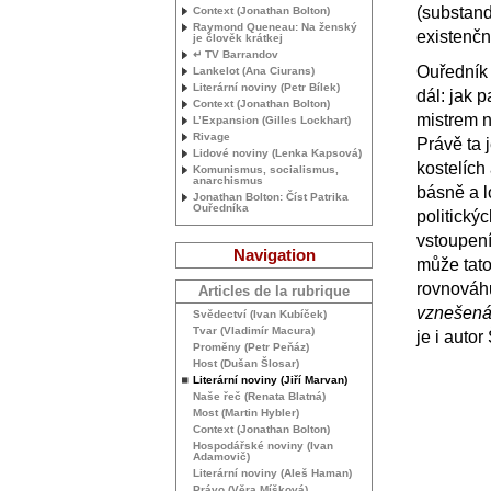
(substand
Context (Jonathan Bolton)
Raymond Queneau: Na ženský
existenčn
je člověk krátkej
↵
TV
Barrandov
Ouředník 
Lankelot (Ana Ciurans)
Literární noviny (Petr Bílek)
dál: jak p
Context (Jonathan Bolton)
mistrem n
L’Expansion (Gilles Lockhart)
Rivage
Právě ta 
Lidové noviny (Lenka Kapsová)
kostelích
Komunismus, socialismus,
anarchismus
básně a lo
Jonathan Bolton: Číst Patrika
Ouředníka
politický
vstoupení
Navigation
může tat
rovnováhu
Articles de la rubrique
vznešená
Svědectví (Ivan Kubíček)
Tvar (Vladimír Macura)
je i auto
Proměny (Petr Peňáz)
Host (Dušan Šlosar)
Literární noviny (Jiří Marvan)
Naše řeč (Renata Blatná)
Most (Martin Hybler)
Context (Jonathan Bolton)
Hospodářské noviny (Ivan
Adamovič)
Literární noviny (Aleš Haman)
Právo (Věra Míšková)