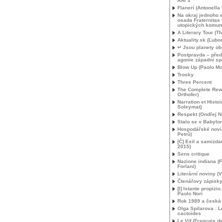
RAI
3
Flanerí (Antonella
Na okraj jednoho 
osada Fraternitas 
utopických komunit
A Literary Tour (T
Aktuality.sk (Ľubo
↵ Jsou planety o
Postpravda – pře
agonie západní sp
Blow Up (Paolo Mor
Trosky
Three Percent
The Complete Rew
Orthofer)
Narration et Histoi
Soleymat)
Respekt (Ondřej N
Stalo se v Babylo
Hospodářské novi
Petrů)
[Č] Exil a samizdat
2015)
Sens critique
Nazione indiana (
Forlani)
Literární noviny (V
Čtenářovy zápisky 
[I] Istante propizio
Paolo Nori
Rok 1989 a česká l
Olga Spilarova : L
cactoïdes
Le Vif (François d