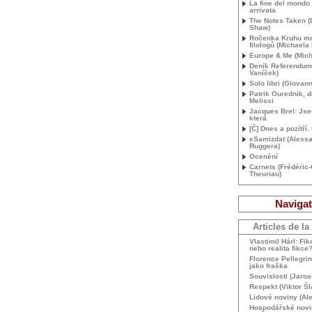
La fine del mondo
arrivata
The Notes Taken (
Shaw)
Ročenka Kruhu m
filologů (Michaela
Europe & Me (Mich
Deník Referendum
Vaníček)
Solo libri (Giovann
Patrik Ourednik, d
Melissi
Jacques Brel: Jse
která
[Č] Dnes a pozítří
eSamizdat (Aless
Ruggera)
Ocenění
Carnets (Frédéric
Theuriau)
Navigat
Articles de la
Vlastimil Hárl: Fikc
nebo realita fikce
Florence Pellegrin
jako fraška
Souvislosti (Jaros
Respekt (Viktor Šl
Lidové noviny (Ale
Hospodářské novi