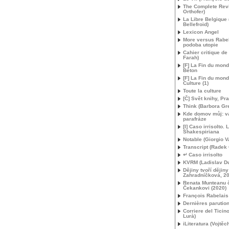
The Complete Rev
Orthofer)
La Libre Belgique 
Bellefroid)
Lexicon Angel
More versus Rabela
podoba utopie
Cahier critique de
Farah)
[F] La Fin du mond
Béton
[F] La Fin du mon
Culture (1)
Toute la culture
[Č] Svět knihy, Pr
Think (Barbora Gr
Kde domov můj: va
parafráze
[I] Caso irrisolto.
Shakespiriana
Notable (Giorgio V
Transcript (Radek
↵ Caso irrisolto
KVRM
(Ladislav D
Dějiny tvoří dějiny
Zahradníčková, 2
Renata Munteanu č
Čekankovi (2020)
François Rabelais
Dernières parutio
Corriere del Ticin
Lurà)
iLiteratura (Vojtěc