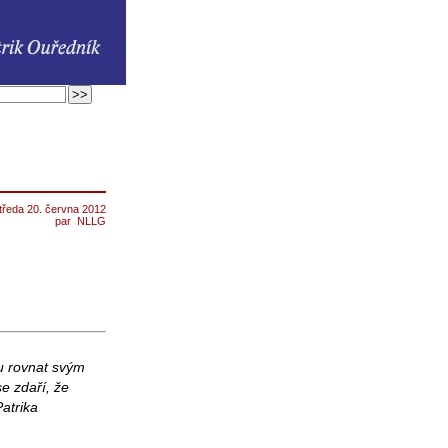
tředa 20. června 2012
par
NLLG
ou rovnat svým
e zdaří, že
Patrika