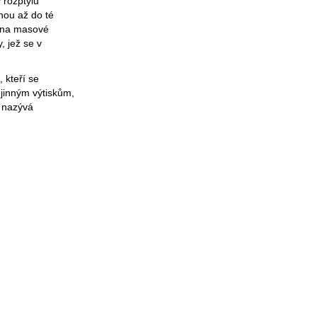
 rozptylu
pnou až do té
e na masové
, jež se v
 kteří se
jinným výtiskům,
e nazývá