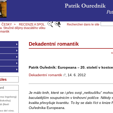
ČESKY
>
RECENZE A SPOL.
Rechercher dans le site
a. Stručné dějiny dvacátého věku
omantik
Dekadentní romantik
s
Patrik Ouředník: Europeana – 20. století v kostce
Dekadentní romantik
, 14. 6. 2012
cles
ard
Je málo knih, které se i přes svoji „netloušťku“ moh
Anna Ingeborg)
baculatějším souputnicím v knihovní poličce. Někdy s
diokniha)
kvalita převyšuje kvantitu. To by se dalo říct o knize 
di (Noël
Ouředníka
Europeana.
uso del vino.