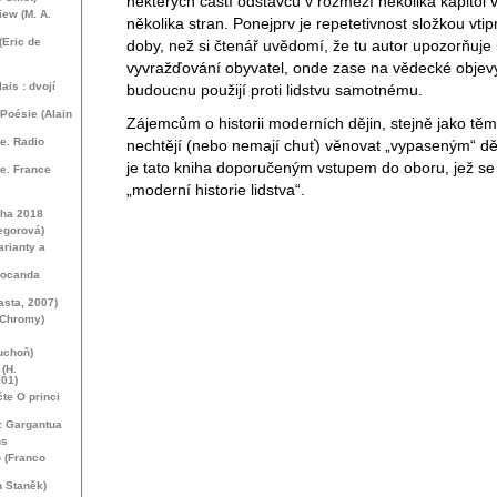
některých částí odstavců v rozmezí několika kapitol v
iew (
M. A.
několika stran. Ponejprv je repetetivnost složkou vti
(Eric de
doby, než si čtenář uvědomí, že tu autor upozorňuj
vyvražďování obyvatel, onde zase na vědecké objevy
is : dvojí
budoucnu použijí proti lidstvu samotnému.
 Poésie (Alain
Zájemcům o historii moderních dějin, stejně jako těm,
e. Radio
nechtějí (nebo nemají chuť) věnovat „vypaseným“ dě
je tato kniha doporučeným vstupem do oboru, jež s
de. France
„moderní historie lidstva“.
aha 2018
egorová)
rianty a
 Locanda
asta, 2007)
 Chromy)
uchoň)
 (H.
001)
te O princi
: Gargantua
ns
o (Franco
h Staněk)