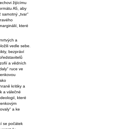
echovi žijícímu
formátu A5, aby
ž samotný „tvar“
íravého
arginálií, které
 mrtvých a
ožili vedle sebe.
ikty, bezpráví
představitelů
ozofií a vědních
daly“ ruce ve
šlenkovou
jako
 hraně kritiky a
ek a válečné
deologií, které
yšlenkovým
ovaly“ a ke
cí se počátek