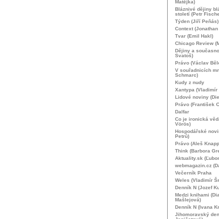
Matějka)
Bláznivé dějiny b
století (Petr Fische
Týden (Jiří Peňás)
Context (Jonathan 
Tvar (Emil Hakl)
Chicago Review (M
Dějiny a současno
Svatoš)
Právo (Václav Běl
V souřadnicích mn
Schmarc)
Kudy z nudy
Xantypa (Vladimír 
Lidové noviny (Die
Právo (František C
Dalfar
Co je ironická vě
Vörös)
Hospodářské novi
Petrů)
Právo (Aleš Knapp
Think (Barbora Gr
Aktuality.sk (Ľubo
webmagazin.cz (Da
Večerník Praha
Weles (Vladimír Š
Denník N (Jozef Ku
Medzi knihami (Di
Mašlejová)
Denník N (Ivana K
Jihomoravský den