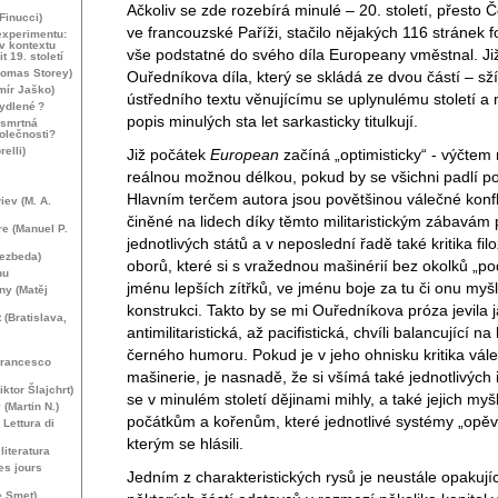
Ačkoliv se zde rozebírá minulé – 20. století, přesto Č
 Finucci)
ve francouzské Paříži, stačilo nějakých 116 stránek 
experimentu:
v kontextu
vše podstatné do svého díla Europeany vměstnal. Ji
 19. století
homas Storey)
Ouředníkova díla, který se skládá ze dvou částí – sž
mír Jaško)
ústředního textu věnujícímu se uplynulému století a m
bydlené
?
popis minulých sta let sarkasticky titulkují.
dsmrtná
olečnosti?
elli)
Již počátek
European
začíná „optimisticky“ - výčtem
reálnou možnou délkou, pokud by se všichni padlí pol
Hlavním terčem autora jsou povětšinou válečné konfl
iev (
M. A.
činěné na lidech díky těmto militaristickým zábavám 
re (Manuel P.
jednotlivých států a v neposlední řadě také kritika fil
ezbeda)
oborů, které si s vražednou mašinérií bez okolků „po
nu
jménu lepších zítřků, ve jménu boje za tu či onu my
ny (Matěj
konstrukci. Takto by se mi Ouředníkova próza jevila 
 (Bratislava,
antimilitaristická, až pacifistická, chvíli balancující na
černého humoru. Pokud je v jeho ohnisku kritika vál
Francesco
mašinerie, je nasnadě, že si všímá také jednotlivých i
iktor Šlajchrt)
se v minulém století dějinami mihly, a také jejich m
(Martin N.)
počátkům a kořenům, které jednotlivé systémy „opěv
. Lettura di
kterým se hlásili.
iteratura
es jours
Jedním z charakteristických rysů je neustále opakují
e Smet)