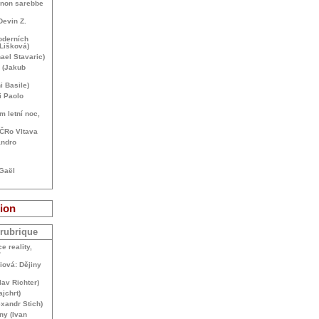
 non sarebbe
Devin Z.
oderních
 Lišková)
ael Stavaric)
 (Jakub
i Basile)
i Paolo
m letní noc,
. ČRo Vltava
andro
-Gaël
ion
 rubrique
e reality,
?
iová: Dějiny
lav Richter)
ajchrt)
xandr Stich)
ny (Ivan