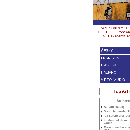
Accueil du site
>
>
010. » European
«
>
Dekadentní r
ČESKY
FRANÇAIS
ENGLISH
ITALIANO
VIDEO / AUDIO
Top Arti
Au has
A2 (Jiří Holub)
Dietro le parole (
[Č] Europeana (au
Le Journal du mar
Godin)
Trattato sul buon 