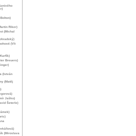
láznivého
r)
Bolton)
artin Riker)
st (Michal
ohradský)
ohosti (Vít
Karfík)
ter Breuers)
inger)
da (István
ny (Matěj
)
egorová)
mír Jaško)
vid Šeterle)
rámek)
ric)
ana
rekáňová)
ík (Miroslava