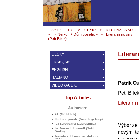
Accueil du site
>
ČESKY
>
RECENZE A SPOL.
>
» Neřkuli + Dům bosého «
>
Literární noviny
(Petr Bílek)
Literár
ČESKY
FRANÇAIS
ENGLISH
ITALIANO
Patrik O
VIDEO / AUDIO
Petr Bíle
Top Articles
Literární
Au hasard
A2 (Jiří Holub)
Dietro le parole (Anna Ingeborg)
[Č] Europeana (audiokniha)
Výbor ze 
Le Journal du mardi (Noël
novými te
Godin)
Trattato sul buon uso del vino.
si samy n