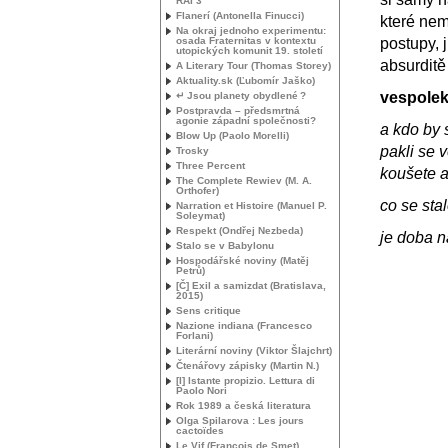
RAI
3
Flanerí (Antonella Finucci)
které nem
Na okraj jednoho experimentu:
osada Fraternitas v kontextu
postupy, 
utopických komunit 19. století
absurditě
A Literary Tour (Thomas Storey)
Aktuality.sk (Ľubomír Jaško)
vespole
↵ Jsou planety obydlené
?
Postpravda – předsmrtná
agonie západní společnosti?
a kdo by 
Blow Up (Paolo Morelli)
pakli se 
Trosky
Three Percent
koušete a
The Complete Rewiev (
M. A.
Orthofer)
co se sta
Narration et Histoire (Manuel P.
Soleymat)
Respekt (Ondřej Nezbeda)
je doba n
Stalo se v Babylonu
Hospodářské noviny (Matěj
Petrů)
[Č] Exil a samizdat (Bratislava,
2015)
Sens critique
Nazione indiana (Francesco
Forlani)
Literární noviny (Viktor Šlajchrt)
Čtenářovy zápisky (Martin N.)
[I] Istante propizio. Lettura di
Paolo Nori
Rok 1989 a česká literatura
Olga Spilarova : Les jours
cactoïdes
Le Vif (François de Smet)