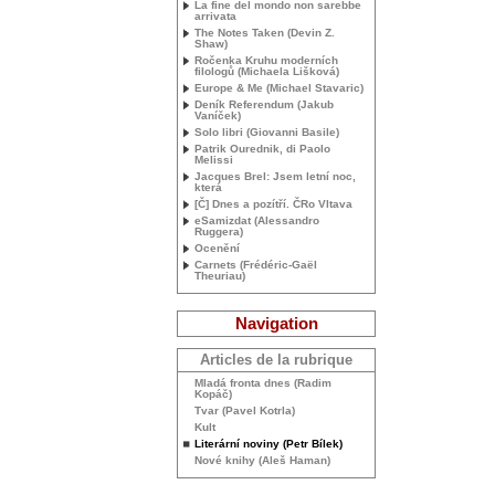
La fine del mondo non sarebbe
arrivata
The Notes Taken (Devin Z.
Shaw)
Ročenka Kruhu moderních
filologů (Michaela Lišková)
Europe & Me (Michael Stavaric)
Deník Referendum (Jakub
Vaníček)
Solo libri (Giovanni Basile)
Patrik Ourednik, di Paolo
Melissi
Jacques Brel: Jsem letní noc,
která
[Č] Dnes a pozítří. ČRo Vltava
eSamizdat (Alessandro
Ruggera)
Ocenění
Carnets (Frédéric-Gaël
Theuriau)
Navigation
Articles de la rubrique
Mladá fronta dnes (Radim
Kopáč)
Tvar (Pavel Kotrla)
Kult
Literární noviny (Petr Bílek)
Nové knihy (Aleš Haman)