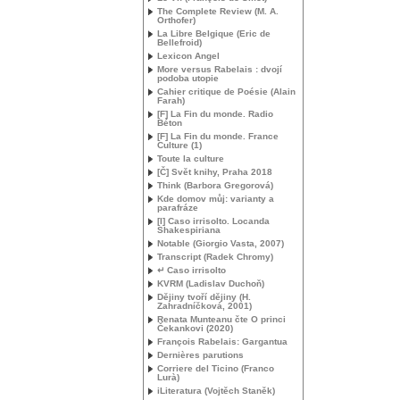
The Complete Review (
M. A.
Orthofer)
La Libre Belgique (Eric de
Bellefroid)
Lexicon Angel
More versus Rabelais : dvojí
podoba utopie
Cahier critique de Poésie (Alain
Farah)
[F] La Fin du monde. Radio
Béton
[F] La Fin du monde. France
Culture (1)
Toute la culture
[Č] Svět knihy, Praha 2018
Think (Barbora Gregorová)
Kde domov můj: varianty a
parafráze
[I] Caso irrisolto. Locanda
Shakespiriana
Notable (Giorgio Vasta, 2007)
Transcript (Radek Chromy)
↵ Caso irrisolto
KVRM
(Ladislav Duchoň)
Dějiny tvoří dějiny (H.
Zahradníčková, 2001)
Renata Munteanu čte O princi
Čekankovi (2020)
François Rabelais: Gargantua
Dernières parutions
Corriere del Ticino (Franco
Lurà)
iLiteratura (Vojtěch Staněk)