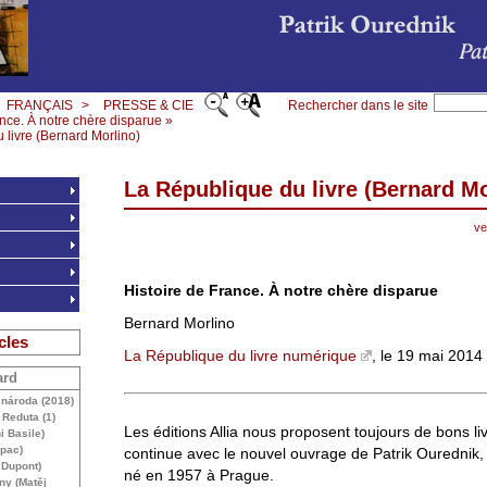
FRANÇAIS
>
PRESSE & CIE
Rechercher dans le site
ance. À notre chère disparue »
 livre (Bernard Morlino)
La République du livre (Bernard Mo
ve
Histoire de France. À notre chère disparue
Bernard Morlino
cles
La République du livre numérique
, le 19 mai 2014
ard
y národa (2018)
Reduta (1)
Les éditions Allia nous proposent toujours de bons liv
i Basile)
pac)
continue avec le nouvel ouvrage de Patrik Ourednik,
 Dupont)
né en 1957 à Prague.
ny (Matěj