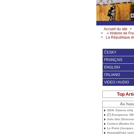
Accueil du site
>
>
« Histoire de Fr
>
La République du
ČESKY
FRANÇAIS
ENGLISH
ITALIANO
VIDEO / AUDIO
Top Arti
Au has
GEN
: Galerie elit
[Č] Europeana.
ND
Solo libri (Giovann
Context (Radim Ko
Le Point (Jacques
Hospodářské novi