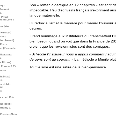
Son «
roman didactique en 12 chapitres
» est écrit 
ury)
 Moment
impeccable. Peu d’écrivains français s’expriment aus
te
langue maternelle.
 Patrik
Read Like a
Ourednik a l’art et la manière pour manier l’humour à
gio (Max
degrés.
d Herman)
Il rend hommage aux instituteurs qui transmettent l’H
iss)
 Mascheroni)
bien besoin quand on voit que dans la France de 20
 Praze
croient que les révisionnistes sont des comiques.
com (Pasquale
«
À l’école l’instituteur nous a appris comment naqui
iteratura
ué
de gens sont au courant.
»
La méthode à Mimile plutô
a Pirone)
e. France 3
TV
Tout le livre est une satire de la bien-pensance.
andro
Šťáhlav)
tik
pszínház
nak
že
ne aneb Kdo
elpoliti)
rianty a
 Poésie (Alain