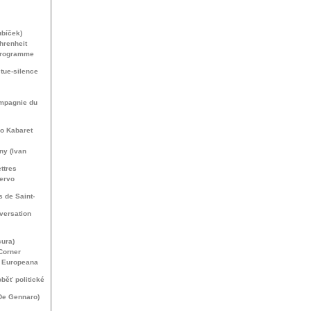
ubíček)
hrenheit
 Programme
 tue-silence
ompagnie du
no Kabaret
ny (Ivan
ttres
cervo
 de Saint-
versation
cura)
Corner
t Europeana
běť politické
 De Gennaro)