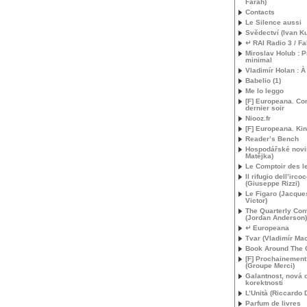
Farah)
Contacts
Le Silence aussi
Svědectví (Ivan K
↵
RAI
Radio 3 / Fa
Miroslav Holub :
minimal
Vladimír Holan : À
Babelio (1)
Me lo leggo
[F] Europeana. C
dernier soir
Niooz.fr
[F] Europeana. Ki
Reader’s Bench
Hospodářské novi
Matějka)
Le Comptoir des le
Il rifugio dell’irco
(Giuseppe Rizzi)
Le Figaro (Jacques
Victor)
The Quarterly Con
(Jordan Anderson)
↵ Europeana
Tvar (Vladimír Ma
Book Around The 
[F] Prochainemen
(Groupe Merci)
Galantnost, nová o
korektnosti
L’Unità (Riccardo
Parfum de livres