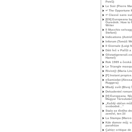
Petrů)
Le Soir (Pierre Ma
↵ The Opportune
↵ Classé sans sui
[
EN
] Europeana by
Ourednik: How to 
Writer
Il Mucchio selvag
Stefani)
Indications (Astri
Inforum (Tomáš We
Il Giornale (Luigi
Dáti řeč v Paříži a
Glistatigenerali.
Hamel)
Rok 1989 a česká l
Le Triangle masq
Rivist@ (Maria Lin
[F] Instant propic
eSamizdat (Aless
Ruggera)
Mladý svět (Bivoj 
Dekadentní roman
[H] Europeana. Né
Magyar Társulatá
„Každý občan mů
svobodně...“
Stalo se třetího d
zemřel, ten žil
La Stampa (Marco B
Kde domov můj: va
parafráze
Cahier critique de