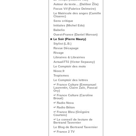
Autour du texte... (Dalibor Žíla)
Focus Vif (Fabrice Delmeire)
Le Matricule des anges (Camille
Cloarec)
Sens critique
Initiales (Michel Edo)
Babelio
Ouest-France (Daniel Morvan)
Le Soir (Pierre Maury)
Stylist (L.B.)
Revue Décapage
Rivage
Libraires & Librairies
ActualiTTé (Victor Sepausy)
Le Comptoir des mots
Niooz.fr
Tropismes
Le Comptoir des lettres
↵ France Culture (Emmanuel
Laurentin, Claire Zalc, Pascal
Ory)
↵ France Culture (Caroline
Broué)
↵ Radio Nova
↵ Radio Béton
↵ France Bleu (Grégoire
Courtois)
↵ Le conseil de lecture de
Bertrand Tavernier
Le Blog de Bertrand Tavernier
↵ France 2
TV