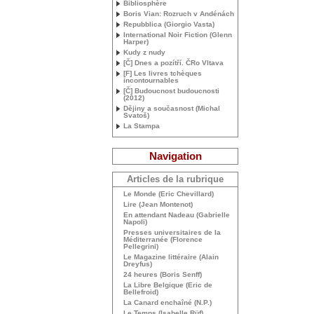
Bibliosphère
Boris Vian: Rozruch v Andénách
Repubblica (Giorgio Vasta)
International Noir Fiction (Glenn
Harper)
Kudy z nudy
[Č] Dnes a pozítří. ČRo Vltava
[F] Les livres tchèques
incontournables
[Č] Budoucnost budoucnosti
(2012)
Dějiny a současnost (Michal
Svatoš)
La Stampa
Navigation
Articles de la rubrique
Le Monde (Eric Chevillard)
Lire (Jean Montenot)
En attendant Nadeau (Gabrielle
Napoli)
Presses universitaires de la
Méditerranée (Florence
Pellegrini)
Le Magazine littéraire (Alain
Dreyfus)
24 heures (Boris Senff)
La Libre Belgique (Eric de
Bellefroid)
La Canard enchaîné (N.P.)
Le Temps (Isabelle Rüf)