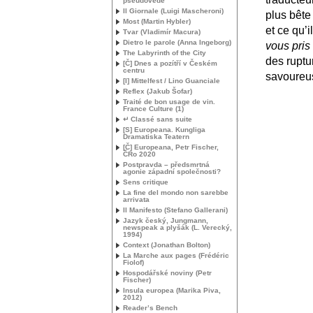
pseudovědě
Il Giornale (Luigi Mascheroni)
plus bête 
Most (Martin Hybler)
et ce qu’i
Tvar (Vladimír Macura)
Dietro le parole (Anna Ingeborg)
vous pris 
The Labyrinth of the City
des ruptu
[Č] Dnes a pozítří v Českém
centru
savoureu
[I] Mittelfest / Lino Guanciale
Reflex (Jakub Šofar)
Traité de bon usage de vin.
France Culture (1)
↵ Classé sans suite
[S] Europeana. Kungliga
Dramatiska Teatern
[Č] Europeana, Petr Fischer,
ČRo 2020
Postpravda – předsmrtná
agonie západní společnosti?
Sens critique
La fine del mondo non sarebbe
arrivata
Il Manifesto (Stefano Gallerani)
Jazyk český, Jungmann,
newspeak a plyšák (L. Verecký,
1994)
Context (Jonathan Bolton)
La Marche aux pages (Frédéric
Fiolof)
Hospodářské noviny (Petr
Fischer)
Insula europea (Marika Piva,
2012)
Reader’s Bench