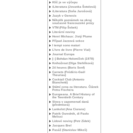
Klíč je ve výčepu
iLiteratura (Jovanka Šotolová)
iLiteratura (Soňa Jarošová)
Jazyk v Genesis
Několik poznámek na okraj
současné francouzské prózy
VTM
(Filip Šebek)
Literární noviny
Henri Michaux: Jistý Plume
Případ Jazzová sekce
I tempi sono maturi
L’Ivre de livre (Pierre Vial)
Journal Europa
[–] Bohdan Holomíček (1978)
Knihožrout (Olga Stehlíková)
24 heures (Boris Senf)
Carnets (Frédéric-Gaël
Theuriau)
Cocktail Club (Antonio
Bianchetti)
Státní cena za literaturu. Článek
Petra Fischera
Europeana. A Brief History of
the Twentieth Century
Slova v zapomenutí daná
(předmluva)
Lankelot (Ana Ciurans)
Patrik Ourednik, di Paolo
Melissi
Lidové noviny (Petr Zídek)
Jacques Brel
Pasáž (Stanislav Mikeš)