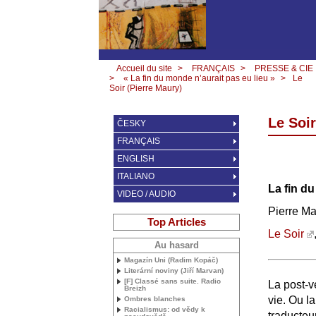
Accueil du site
>
FRANÇAIS
>
PRESSE & CIE
>
« La fin du monde n’aurait pas eu lieu »
>
Le
Soir (Pierre Maury)
Le Soir
ČESKY
FRANÇAIS
ENGLISH
ITALIANO
La fin du
VIDEO / AUDIO
Pierre M
Top Articles
Le Soir
Au hasard
Magazín Uni (Radim Kopáč)
Literární noviny (Jiří Marvan)
[F] Classé sans suite. Radio
La post-vé
Breizh
vie. Ou l
Ombres blanches
Racialismus: od vědy k
traducteu