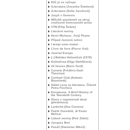
Klíč je ve výčepu
iLiteratura (Jovanka Šotolová)
iLiteratura (Soňa Jarošová)
Jazyk v Genesis
Několik poznámek na okraj
současné francouzské prózy
VTM
(Filip Šebek)
Literární noviny
Henri Michaux: Jistý Plume
Případ Jazzová sekce
I tempi sono maturi
L’Ivre de livre (Pierre Vial)
Journal Europa
[–] Bohdan Holomíček (1978)
Knihožrout (Olga Stehlíková)
24 heures (Boris Senf)
Carnets (Frédéric-Gaël
Theuriau)
Cocktail Club (Antonio
Bianchetti)
Státní cena za literaturu. Článek
Petra Fischera
Europeana. A Brief History of
the Twentieth Century
Slova v zapomenutí daná
(předmluva)
Lankelot (Ana Ciurans)
Patrik Ourednik, di Paolo
Melissi
Lidové noviny (Petr Zídek)
Jacques Brel
Pasáž (Stanislav Mikeš)