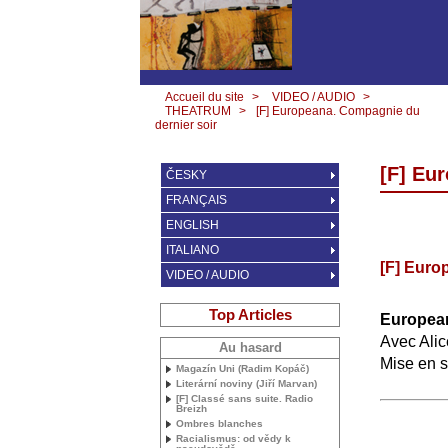
Accueil du site
>
VIDEO / AUDIO
>
THEATRUM
>
[F] Europeana. Compagnie du
dernier soir
[F] Eu
ČESKY
FRANÇAIS
ENGLISH
ITALIANO
[F] Euro
VIDEO / AUDIO
Top Articles
Europea
Avec Alic
Au hasard
Mise en 
Magazín Uni (Radim Kopáč)
Literární noviny (Jiří Marvan)
[F] Classé sans suite. Radio
Breizh
Ombres blanches
Racialismus: od vědy k