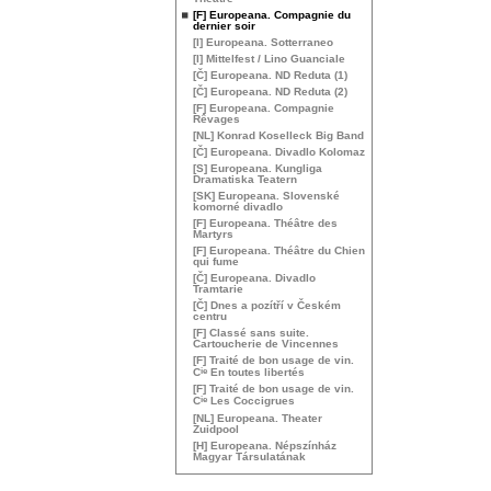
[F] Europeana. Compagnie du
dernier soir
[I] Europeana. Sotterraneo
[I] Mittelfest / Lino Guanciale
[Č] Europeana.
ND
Reduta (1)
[Č] Europeana.
ND
Reduta (2)
[F] Europeana. Compagnie
Rêvages
[
NL
] Konrad Koselleck Big Band
[Č] Europeana. Divadlo Kolomaz
[S] Europeana. Kungliga
Dramatiska Teatern
[
SK
] Europeana. Slovenské
komorné divadlo
[F] Europeana. Théâtre des
Martyrs
[F] Europeana. Théâtre du Chien
qui fume
[Č] Europeana. Divadlo
Tramtarie
[Č] Dnes a pozítří v Českém
centru
[F] Classé sans suite.
Cartoucherie de Vincennes
[F] Traité de bon usage de vin.
ie
C
En toutes libertés
[F] Traité de bon usage de vin.
ie
C
Les Coccigrues
[
NL
] Europeana. Theater
Zuidpool
[H] Europeana. Népszínház
Magyar Társulatának