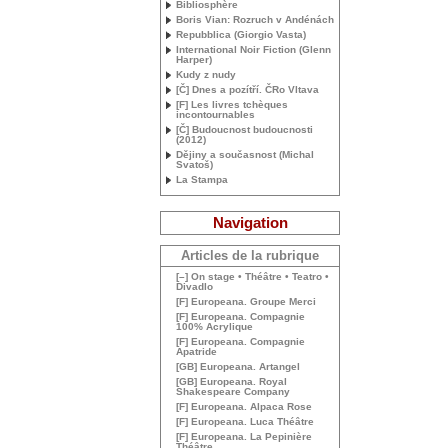
Bibliosphère
Boris Vian: Rozruch v Andénách
Repubblica (Giorgio Vasta)
International Noir Fiction (Glenn
Harper)
Kudy z nudy
[Č] Dnes a pozítří. ČRo Vltava
[F] Les livres tchèques
incontournables
[Č] Budoucnost budoucnosti
(2012)
Dějiny a současnost (Michal
Svatoš)
La Stampa
Navigation
Articles de la rubrique
[–] On stage • Théâtre • Teatro •
Divadlo
[F] Europeana. Groupe Merci
[F] Europeana. Compagnie
100% Acrylique
[F] Europeana. Compagnie
Apatride
[
GB
] Europeana. Artangel
[
GB
] Europeana. Royal
Shakespeare Company
[F] Europeana. Alpaca Rose
[F] Europeana. Luca Théâtre
[F] Europeana. La Pepinière
Théâtre