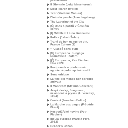
pseudovědě
Il Giornale (Luigi Mascheroni)
Most (Martin Hybler)
Tvar (Vladimír Macura)
Dietro le parole (Anna Ingeborg)
The Labyrinth of the City
[Č] Dnes a pozítří v Českém
centru
[I] Mittelfest / Lino Guanciale
Reflex (Jakub Šofar)
Traité de bon usage de vin.
France Culture (1)
↵ Classé sans suite
[S] Europeana. Kungliga
Dramatiska Teatern
[Č] Europeana, Petr Fischer,
ČRo 2020
Postpravda – předsmrtná
agonie západní společnosti?
Sens critique
La fine del mondo non sarebbe
arrivata
Il Manifesto (Stefano Gallerani)
Jazyk český, Jungmann,
newspeak a plyšák (L. Verecký,
1994)
Context (Jonathan Bolton)
La Marche aux pages (Frédéric
Fiolof)
Hospodářské noviny (Petr
Fischer)
Insula europea (Marika Piva,
2012)
Reader’s Bench