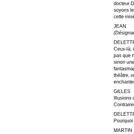
docteur D
soyons le
cette misé
JEAN
(Désignan
DELETT
Ceux-là, 
pas que n
sinon une
fantasma
théâtre, 
enchanteu
GILLES
Illusions
Contraire
DELETT
Pourquoi 
MARTIN