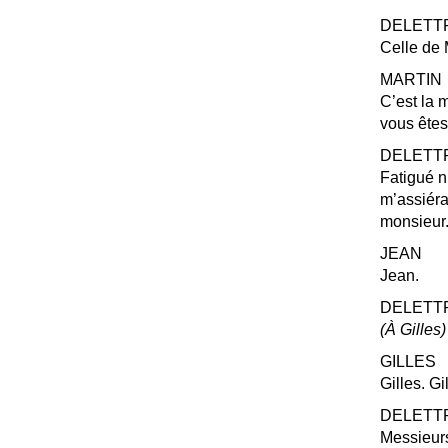
DELETT
Celle de 
MARTIN
C’est la 
vous êtes
DELETT
Fatigué n
m’assiéra
monsieur.
JEAN
Jean.
DELETT
(À Gilles)
GILLES
Gilles. G
DELETT
Messieurs