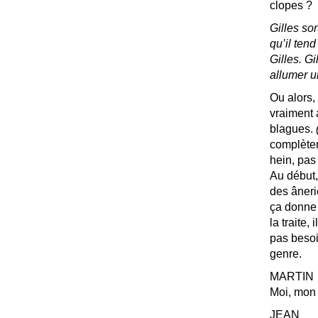
clopes
?
Gilles so
qu’il tend
Gilles. G
allumer u
Ou alors,
vraiment 
blagues.
complètem
hein, pas 
Au début,
des âneri
ça donne d
la traite,
pas besoi
genre.
MARTIN
Moi, mon o
JEAN