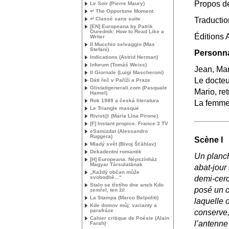
Propos de
Le Soir (Pierre Maury)
↵ The Opportune Moment
↵ Classé sans suite
Traductio
[
EN
] Europeana by Patrik
Ourednik: How to Read Like a
Éditions A
Writer
Il Mucchio selvaggio (Max
Stefani)
Personn
Indications (Astrid Herman)
Inforum (Tomáš Weiss)
Jean, Mart
Il Giornale (Luigi Mascheroni)
Le docteu
Dáti řeč v Paříži a Praze
Glistatigenerali.com (Pasquale
Mario, ret
Hamel)
Rok 1989 a česká literatura
La femme 
Le Triangle masqué
Rivist@ (Maria Lina Pirone)
[F] Instant propice. France 3
TV
eSamizdat (Alessandro
Ruggera)
Scène I
Mladý svět (Bivoj Šťáhlav)
Dekadentní romantik
Un planch
[H] Europeana. Népszínház
Magyar Társulatának
abat-jour
„Každý občan může
svobodně...“
demi-cerc
Stalo se třetího dne aneb Kdo
posé un c
zemřel, ten žil
La Stampa (Marco Belpoliti)
laquelle o
Kde domov můj: varianty a
parafráze
conserve, 
Cahier critique de Poésie (Alain
l’antenne
Farah)