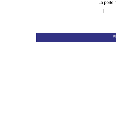
La porte n
[...]
Pl