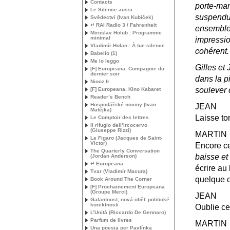
Contacts
porte-man
Le Silence aussi
suspendue
Svědectví (Ivan Kubíček)
↵
RAI
Radio 3 / Fahrenheit
ensemble,
Miroslav Holub : Programme
minimal
impressi
Vladimír Holan : À tue-silence
cohérent.
Babelio (1)
Me lo leggo
Gilles et
[F] Europeana. Compagnie du
dernier soir
dans la p
Niooz.fr
soulever 
[F] Europeana. Kino Kabaret
Reader’s Bench
Hospodářské noviny (Ivan
JEAN
Matějka)
Laisse to
Le Comptoir des lettres
Il rifugio dell’ircocervo
(Giuseppe Rizzi)
MARTIN
Le Figaro (Jacques de Saint-
Victor)
Encore ce 
The Quarterly Conversation
baisse e
(Jordan Anderson)
↵ Europeana
écrire au 
Tvar (Vladimír Macura)
quelque c
Book Around The Corner
[F] Prochainement Europeana
(Groupe Merci)
JEAN
Galantnost, nová oběť politické
korektnosti
Oublie ce 
L’Unità (Riccardo De Gennaro)
Parfum de livres
MARTIN
Una poesia per Pavlínka