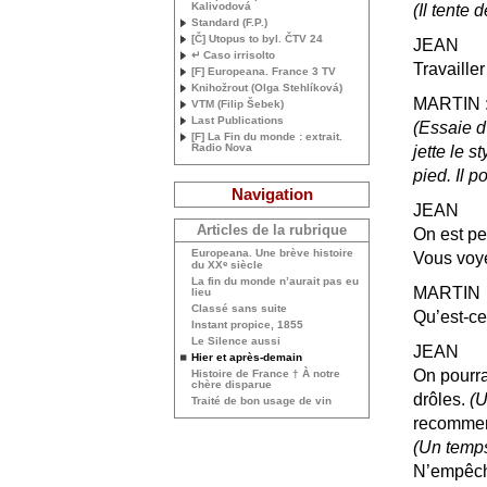
Kalivodová
(Il tente d
Standard (F.P.)
[Č] Utopus to byl. Č
TV
24
JEAN
↵ Caso irrisolto
Travaille
[F] Europeana. France 3
TV
Knihožrout (Olga Stehlíková)
MARTIN
VTM
(Filip Šebek)
Last Publications
(Essaie d
[F] La Fin du monde : extrait.
Radio Nova
jette le s
pied. Il p
Navigation
JEAN
Articles de la rubrique
On est pe
Europeana. Une brève histoire
Vous voye
e
du
XX
siècle
La fin du monde n’aurait pas eu
MARTIN
lieu
Classé sans suite
Qu’est-ce
Instant propice, 1855
Le Silence aussi
JEAN
Hier et après-demain
On pourra
Histoire de France † À notre
chère disparue
drôles.
(U
Traité de bon usage de vin
recomme
(Un temp
N’empêche