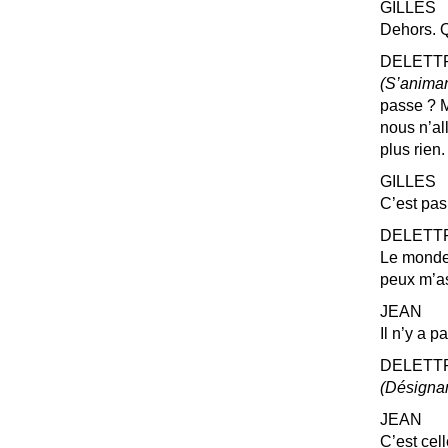
GILLES
Dehors. Q
DELETT
(S’animan
passe
? 
nous n’all
plus rien.
GILLES
C’est pas
DELETT
Le monde e
peux m’a
JEAN
Il n’y a p
DELETT
(Désignan
JEAN
C’est cell