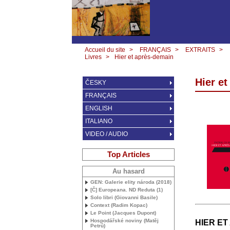
Accueil du site
>
FRANÇAIS
>
EXTRAITS
>
Livres
>
Hier et après-demain
Hier e
ČESKY
FRANÇAIS
ENGLISH
ITALIANO
VIDEO / AUDIO
Top Articles
Au hasard
GEN
: Galerie elity národa (2018)
[Č] Europeana.
ND
Reduta (1)
Solo libri (Giovanni Basile)
Context (Radim Kopac)
Le Point (Jacques Dupont)
Hospodářské noviny (Matěj
HIER
ET
Petrů)