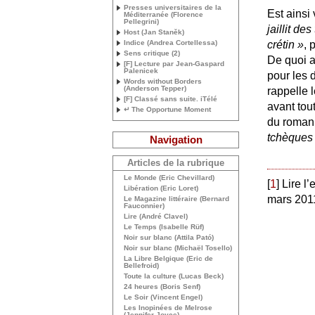
Presses universitaires de la
Est ainsi
Méditerranée (Florence
Pellegrini)
jaillit d
Host (Jan Staněk)
Indice (Andrea Cortellessa)
crétin
»
, 
Sens critique (2)
De quoi a
[F] Lecture par Jean-Gaspard
Palenicek
pour les 
Words without Borders
(Anderson Tepper)
rappelle 
[F] Classé sans suite. iTélé
avant tout
↵ The Opportune Moment
du roman
tchèques
Navigation
Articles de la rubrique
Le Monde (Eric Chevillard)
[
1
]
Lire l
Libération (Eric Loret)
mars 2011
Le Magazine littéraire (Bernard
Fauconnier)
Lire (André Clavel)
Le Temps (Isabelle Rüf)
Noir sur blanc (Attila Pató)
Noir sur blanc (Michaël Tosello)
La Libre Belgique (Eric de
Bellefroid)
Toute la culture (Lucas Beck)
24 heures (Boris Senf)
Le Soir (Vincent Engel)
Les Inopinées de Melrose
(Jennifer Joyce)