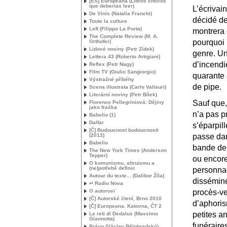
[
ES
] Europeana (Libros checos
que deberías leer)
L’écrivai
De Vinis (Natalia Franchi)
décidé de
Toute la culture
Left (Filippo La Porta)
montrera 
The Complete Review (
M. A.
pourquoi 
Orthofer)
Lidové noviny (Petr Zídek)
genre. Un
Lettera 43 (Roberto Artigiani)
d’incendi
Reflex (Petr Nagy)
Film
TV
(Giulio Sangiorgio)
quarante 
Výstražné příběhy
de pipe.
Scena illustrata (Carlo Vallauri)
Literární noviny (Petr Bílek)
Sauf que, 
Florence Pellegriniová: Dějiny
jako fraška
n’a pas p
Babelio (1)
Dalfar
s’éparpill
[Č] Budoucnost budoucnosti
(2012)
passe dan
Babelio
bande de 
The New York Times (Anderson
Tepper)
ou encore
O komunismu, altruismu a
(ne)potřebě definic
personnag
Autour du texte... (Dalibor Žíla)
disséminé
↵ Radio Nova
O autorovi
procès-ve
[Č] Autorské čtení, Brno 2010
d’aphoris
[Č] Europeana. Katovna, ČT 2
petites a
Le reti di Dedalus (Massimo
Giannotta)
funéraire
Právo (Václav Bělohradský)