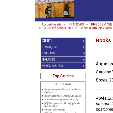
Accueil du site
>
FRANÇAIS
>
PRESSE & CIE
>
« Classé sans suite »
>
Books (Caroline Vigen)
Books 
ČESKY
FRANÇAIS
ENGLISH
ITALIANO
À quoi j
VIDEO / AUDIO
Caroline
Top Articles
Books
, 2
Au hasard
Psychologies Magazine (Élisa
Brune)
Internazionale (Alain Dreyfus)
Après Eur
Magazín Uni (Radim Kopáč)
presque t
[Č] Europeana. Skrytý půvab
byrokracie
postcomm
Revue Décapage