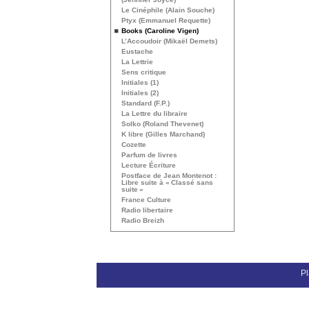
Le Cinéphile (Alain Souche)
Ptyx (Emmanuel Requette)
Books (Caroline Vigen)
L’Accoudoir (Mikaël Demets)
Eustache
La Lettrie
Sens critique
Initiales (1)
Initiales (2)
Standard (F.P.)
La Lettre du libraire
Solko (Roland Thevenet)
K libre (Gilles Marchand)
Cozette
Parfum de livres
Lecture Écriture
Postface de Jean Montenot :
Libre suite à «
Classé sans
suite
»
France Culture
Radio libertaire
Radio Breizh
Pl