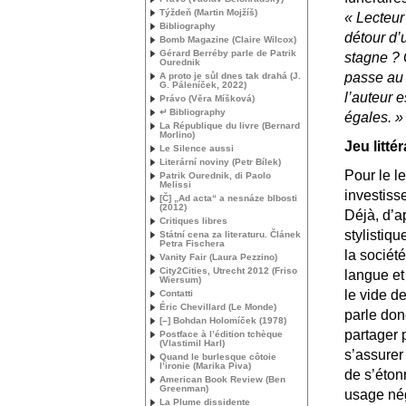
Týždeň (Martin Mojžíš)
«
Lecteur
Bibliography
détour d’
Bomb Magazine (Claire Wilcox)
Gérard Berréby parle de Patrik
stagne
? 
Ourednik
passe au 
A proto je sůl dnes tak drahá (
J.
G.
Páleníček, 2022)
l’auteur e
Právo (Věra Míšková)
↵ Bibliography
égales.
»
La République du livre (Bernard
Morlino)
Jeu littér
Le Silence aussi
Literární noviny (Petr Bílek)
Pour le l
Patrik Ourednik, di Paolo
Melissi
investis
[Č] „Ad acta“ a nesnáze blbosti
(2012)
Déjà, d’a
Critiques libres
stylistiq
Státní cena za literaturu. Článek
Petra Fischera
la sociét
Vanity Fair (Laura Pezzino)
City2Cities, Utrecht 2012 (Friso
langue et
Wiersum)
le vide d
Contatti
Éric Chevillard (Le Monde)
parle don
[–] Bohdan Holomíček (1978)
partager 
Postface à l’édition tchèque
(Vlastimil Harl)
s’assurer
Quand le burlesque côtoie
l’ironie (Marika Piva)
de s’étonn
American Book Review (Ben
Greenman)
usage nég
La Plume dissidente