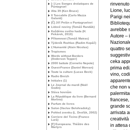
rinvenuto
[–] Les Songes drolatiques de
Pantagruel
Lione, lu
Alta 39 (Ken Bruce)
Il Tascabile (Carlo Mazza
Parigi ne
Galanti)
Biblioteq
[Č] Jiří Pelán o Pantagruelovi
Lidové noviny (Tomáš Randák)
avrebbe s
Každému svého hada (H.
Pekárek, 2010)
Autore – 
Přítomnost (Tomáš Matras)
Nazionale
Týdeník Rozhlas (Radim Kopáč)
L’Humanité (Alain Nicolas)
quattro se
Tropismes
suggestiva
Words without Borders
(Anderson Tepper)
ceka appu
2000 battute (Cornelio Nepote)
prima edi
Ouest-France (Daniel Morvan)
Toute la culture (Lucas Beck)
vino, codi
Radio Breizh
apparente
Initiales (1)
Le Journal du mardi (Noël
che non v
Godin)
Sláva hovnům
palermita
La République du livre (Bernard
francese,
Morlino)
Parfum de livres
grande sc
Salon (Vaclav Belohradsky)
arrivata a
Pohled zvenku (L. Dvořák, 2002)
Corriere del Ticino (Franco
creatività
Lurà)
[F] Europeana. Théâtre des
in attesa 
Martyrs