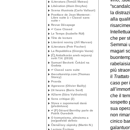
iLiteratura (Tomáš Matras)
“scandalo
Libération (Alain Dreyfus)
Scena illustrata (Carlo Vallauri)
la distraz
Postface de Jean Montenot :
Libre suite à «
Classé sans
alla quali
suite
»
risarcime
Revue Décapage
↵ Case Closed
Intellett
Le Temps (Isabelle Rüf)
che per st
Tête de lecture
Literární noviny (Jiří Marvan)
Semmai un
iLiteratura (Petr Fischer)
magari sol
La Repubblica (Giorgio Vasta)
[Č] Antialkorán aneb nejasný
buontempo
svět
T.H.
(2018)
Samuel Beckett: Čekání na
rabelaisi
Godota
più straor
↵ Classé sans suite
theculturetrip.com (Thomas
il
Trattato
Storey)
Pravda
caso per 
Agoravox (Olivier Bailly)
all’immor
24 heures (Boris Senf)
A2larm (Sára Vybíralová)
che il te
Sens critique (2)
sospetto p
Slova v zapomenutí daná
(předmluva)
sua opera.
↵ [F] Gérard Berréby parle de
Patrik Ourednik
non riman
O komunismu, altruismu a
cinico ba
(ne)potřebě definic
Čtenářovy zápisky (Martin N.)
galantuomo
Lecture Écriture