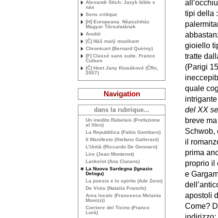
all’occhiu
Alexandr Stich: Jazyk bible v
nás
tipi della
Sens critique
[H] Europeana. Népszínház
palermita
Magyar Társulatának
abbastanz
Anobii
[Č] Náš malý muzikant
gioiello t
Chronicart (Bernard Quiriny)
tratte da
[F] Classé sans suite. France
Culture
(Parigi 15
[Č] Host Jany Klusákové (ČRo,
2007)
ineccepib
quale cog
Navigation
intrigante
del
XX
se
dans la rubrique...
breve ma 
Un inedito Rabelais (Prefazione
al libro)
Schwob, c
La Repubblica (Fabio Gambaro)
Il Manifesto (Stefano Gallerani)
il romanz
L’Unità (Riccardo De Gennaro)
prima anc
Lire (Jean Montenot)
Lankelot (Ana Ciurans)
proprio i
La Nuova Sardegna (Ignazio
e Gargamel
Delogu)
La poesia e lo spirito (Ade Zeno)
dell’anti
De Vinis (Natalia Franchi)
apostoli d
Area locale (Francesca Melania
Monizzi)
Come? Des
Corriere del Ticino (Franco
Lurà)
indirizzo