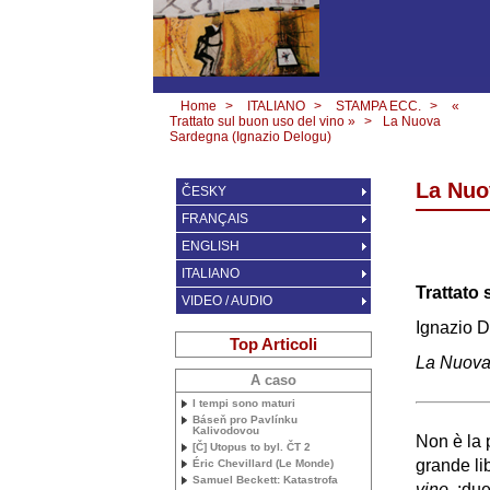
Home
>
ITALIANO
>
STAMPA ECC.
>
«
Trattato sul buon uso del vino »
>
La Nuova
Sardegna (Ignazio Delogu)
La Nuo
ČESKY
FRANÇAIS
ENGLISH
ITALIANO
Trattato 
VIDEO / AUDIO
Ignazio 
Top Articoli
La Nuova
A caso
I tempi sono maturi
Báseň pro Pavlínku
Kalivodovou
Non è la 
[Č] Utopus to byl. ČT 2
grande li
Éric Chevillard (Le Monde)
Samuel Beckett: Katastrofa
vino
, :du