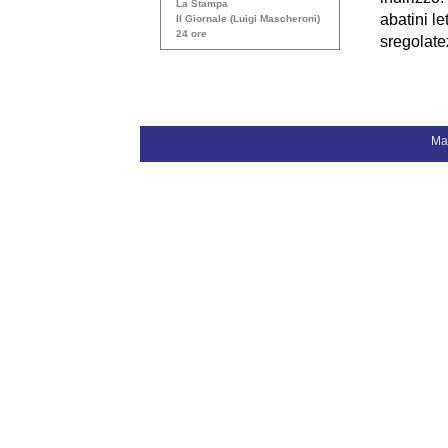
La Stampa
abatini le
Il Giornale (Luigi Mascheroni)
24 ore
sregolate
Ma