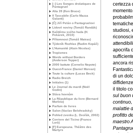
certezza 
[–] Les Songes drolatiques de
Pantagruel
momento, 
Alta 39 (Ken Bruce)
Il Tascabile (Carlo Mazza
probabilm
Galanti)
tematiche
[Č] Jiří Pelán o Pantagruelovi
Lidové noviny (Tomáš Randák)
studiosi, 
Každému svého hada (H.
Pekárek, 2010)
riconosci
Přítomnost (Tomáš Matras)
attendibil
Týdeník Rozhlas (Radim Kopáč)
L’Humanité (Alain Nicolas)
apocrifa 
Tropismes
sufficient
Words without Borders
(Anderson Tepper)
ancora ri
2000 battute (Cornelio Nepote)
Fantastica
Ouest-France (Daniel Morvan)
Toute la culture (Lucas Beck)
di un dol
Radio Breizh
diffidenze
Initiales (1)
Le Journal du mardi (Noël
il titolo
Godin)
Sláva hovnům
sul buon 
La République du livre (Bernard
continuo, 
Morlino)
Parfum de livres
malattie 
Salon (Vaclav Belohradsky)
profitto d
Pohled zvenku (L. Dvořák, 2002)
Corriere del Ticino (Franco
maestro A
Lurà)
[F] Europeana. Théâtre des
Pantagru
Martyrs