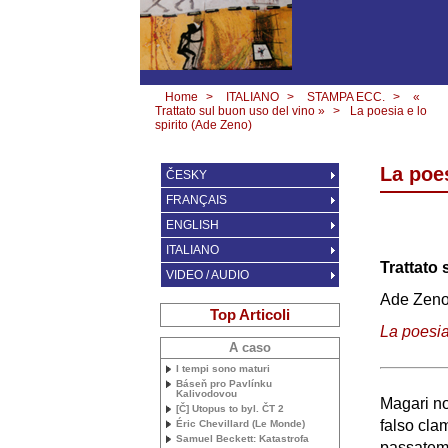
Home
>
ITALIANO
>
STAMPA ECC.
>
«
Trattato sul buon uso del vino »
>
La poesia e lo
spirito (Ade Zeno)
La poes
ČESKY
FRANÇAIS
ENGLISH
ITALIANO
Trattato 
VIDEO / AUDIO
Ade Zen
Top Articoli
La poesia 
A caso
I tempi sono maturi
Báseň pro Pavlínku
Kalivodovou
Magari non
[Č] Utopus to byl. ČT 2
falso cla
Éric Chevillard (Le Monde)
Samuel Beckett: Katastrofa
passatemp