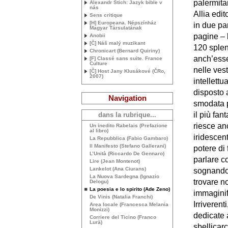
palermita
Alexandr Stich: Jazyk bible v
nás
Allia edi
Sens critique
[H] Europeana. Népszínház
in due par
Magyar Társulatának
pagine – l
Anobii
[Č] Náš malý muzikant
120 splen
Chronicart (Bernard Quiriny)
anch’esse
[F] Classé sans suite. France
Culture
nelle vest
[Č] Host Jany Klusákové (ČRo,
2007)
intellettu
disposto 
Navigation
smodata p
il più fa
dans la rubrique...
riesce anc
Un inedito Rabelais (Prefazione
al libro)
iridescen
La Repubblica (Fabio Gambaro)
Il Manifesto (Stefano Gallerani)
potere di
L’Unità (Riccardo De Gennaro)
parlare co
Lire (Jean Montenot)
Lankelot (Ana Ciurans)
sognando 
La Nuova Sardegna (Ignazio
trovare no
Delogu)
La poesia e lo spirito (Ade Zeno)
immaginif
De Vinis (Natalia Franchi)
Irriveren
Area locale (Francesca Melania
Monizzi)
dedicate a
Corriere del Ticino (Franco
Lurà)
sbellicar