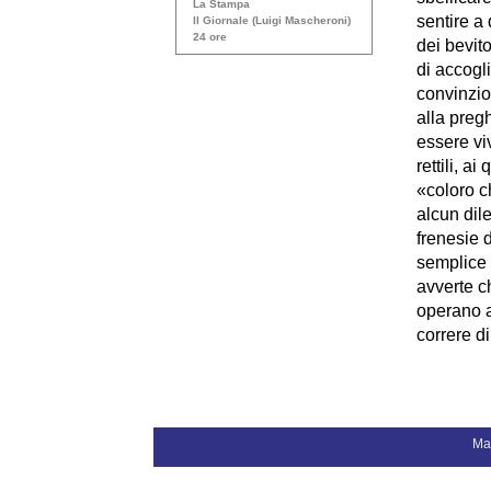
La Stampa
sentire a
Il Giornale (Luigi Mascheroni)
24 ore
dei bevit
di accogli
convinzio
alla pregh
essere viv
rettili, 
«coloro c
alcun dile
frenesie d
semplice 
avverte c
operano an
correre di
Ma