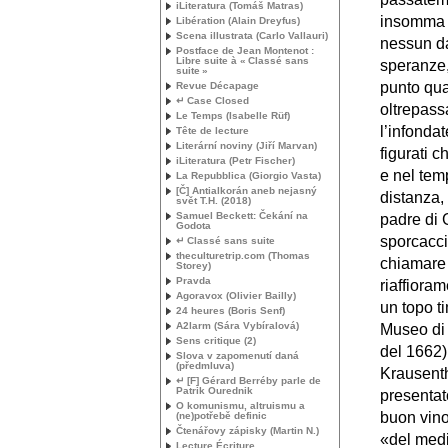
iLiteratura (Tomáš Matras)
insomma c
Libération (Alain Dreyfus)
Scena illustrata (Carlo Vallauri)
nessun da
Postface de Jean Montenot :
Libre suite à «
Classé sans
speranze,
suite
»
punto qua
Revue Décapage
↵ Case Closed
oltrepass
Le Temps (Isabelle Rüf)
l’infonda
Tête de lecture
Literární noviny (Jiří Marvan)
figurati c
iLiteratura (Petr Fischer)
e nel tem
La Repubblica (Giorgio Vasta)
[Č] Antialkorán aneb nejasný
distanza,
svět
T.H.
(2018)
Samuel Beckett: Čekání na
padre di 
Godota
sporcacci
↵ Classé sans suite
theculturetrip.com (Thomas
chiamare 
Storey)
Pravda
riaffiora
Agoravox (Olivier Bailly)
un topo ti
24 heures (Boris Senf)
A2larm (Sára Vybíralová)
Museo di 
Sens critique (2)
del 1662)
Slova v zapomenutí daná
(předmluva)
Krausenth
↵ [F] Gérard Berréby parle de
Patrik Ourednik
presentat
O komunismu, altruismu a
buon vino
(ne)potřebě definic
Čtenářovy zápisky (Martin N.)
«del medi
Lecture Écriture