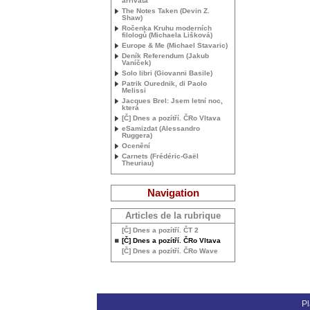
arrivata
The Notes Taken (Devin Z.
Shaw)
Ročenka Kruhu moderních
filologů (Michaela Lišková)
Europe & Me (Michael Stavaric)
Deník Referendum (Jakub
Vaníček)
Solo libri (Giovanni Basile)
Patrik Ourednik, di Paolo
Melissi
Jacques Brel: Jsem letní noc,
která
[Č] Dnes a pozítří. ČRo Vltava
eSamizdat (Alessandro
Ruggera)
Ocenění
Carnets (Frédéric-Gaël
Theuriau)
Navigation
Articles de la rubrique
[Č] Dnes a pozítří. ČT 2
[Č] Dnes a pozítří. ČRo Vltava
[Č] Dnes a pozítří. ČRo Wave
Pl