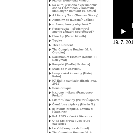
Flanerí (Antonella Finucci)
Na okraj jednoho experimentu:
osada Fraternitas v kontextu
utopických komunit 19. století
A Literary Tour (Thomas Storey)
Aktuality.sk (Ľubomír Jaško)
↵ Jsou planety obydlené
?
Postpravda – předsmrtná
agonie západní společnosti?
Blow Up (Paolo Morelli)
Trosky
19. 7. 20
Three Percent
The Complete Rewiev (
M. A.
Orthofer)
Narration et Histoire (Manuel P.
Soleymat)
Respekt (Ondřej Nezbeda)
Stalo se v Babylonu
Hospodářské noviny (Matěj
Petrů)
[Č] Exil a samizdat (Bratislava,
2015)
Sens critique
Nazione indiana (Francesco
Forlani)
Literární noviny (Viktor Šlajchrt)
Čtenářovy zápisky (Martin N.)
[I] Istante propizio. Lettura di
Paolo Nori
Rok 1989 a česká literatura
Olga Spilarova : Les jours
cactoïdes
Le Vif (François de Smet)
The Complete Review (
M. A.