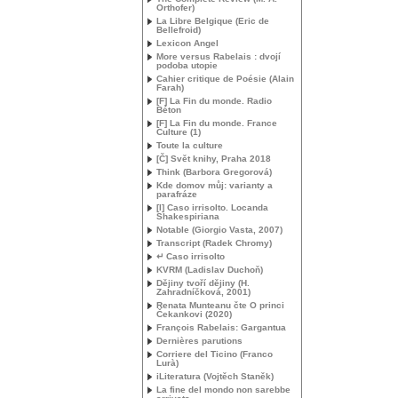
Orthofer)
La Libre Belgique (Eric de
Bellefroid)
Lexicon Angel
More versus Rabelais : dvojí
podoba utopie
Cahier critique de Poésie (Alain
Farah)
[F] La Fin du monde. Radio
Béton
[F] La Fin du monde. France
Culture (1)
Toute la culture
[Č] Svět knihy, Praha 2018
Think (Barbora Gregorová)
Kde domov můj: varianty a
parafráze
[I] Caso irrisolto. Locanda
Shakespiriana
Notable (Giorgio Vasta, 2007)
Transcript (Radek Chromy)
↵ Caso irrisolto
KVRM
(Ladislav Duchoň)
Dějiny tvoří dějiny (H.
Zahradníčková, 2001)
Renata Munteanu čte O princi
Čekankovi (2020)
François Rabelais: Gargantua
Dernières parutions
Corriere del Ticino (Franco
Lurà)
iLiteratura (Vojtěch Staněk)
La fine del mondo non sarebbe