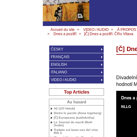
Accueil du site
>
VIDEO / AUDIO
>
À PROPOS
>
Dnes a pozítří
>
[Č] Dnes a pozítří. ČRo Vltava
[Č] Dne
ČESKY
FRANÇAIS
ENGLISH
ITALIANO
Divadelní
VIDEO / AUDIO
hodnotí M
Top Articles
Au hasard
A2 (Jiří Holub)
Dietro le parole (Anna Ingeborg)
[Č] Europeana (audiokniha)
Le Journal du mardi (Noël
Godin)
Trattato sul buon uso del vino.
RAI
3