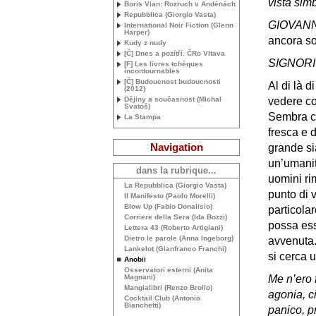
vista sim
Boris Vian: Rozruch v Andénách
Repubblica (Giorgio Vasta)
GIOVANN
International Noir Fiction (Glenn
Harper)
ancora so
Kudy z nudy
[Č] Dnes a pozítří. ČRo Vltava
SIGNORI
[F] Les livres tchèques
incontournables
[Č] Budoucnost budoucnosti
Al di là d
(2012)
Dějiny a současnost (Michal
vedere co
Svatoš)
Sembra ch
La Stampa
fresca e 
Navigation
grande si
un’umanit
dans la rubrique...
uomini ri
La Repubblica (Giorgio Vasta)
punto di v
Il Manifesto (Paolo Morelli)
Blow Up (Fabio Donalisio)
particola
Corriere della Sera (Ida Bozzi)
possa es
Lettera 43 (Roberto Artigiani)
Dietro le parole (Anna Ingeborg)
avvenuta.
Lankelot (Gianfranco Franchi)
si cerca u
Anobii
Osservatori esterni (Anita
Magnani)
Me n’ero 
Mangialibri (Renzo Brollo)
agonia, c
Cocktail Club (Antonio
Bianchetti)
panico, pr