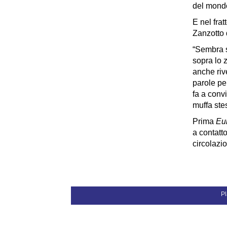
del mond
E nel fra
Zanzotto 
“Sembra s
sopra lo z
anche riv
parole pe
fa a conv
muffa ste
Prima
Eu
a contatt
circolazi
Pl