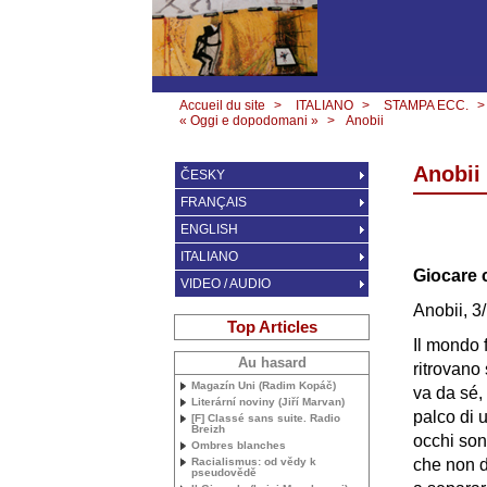
Accueil du site
>
ITALIANO
>
STAMPA ECC.
>
« Oggi e dopodomani »
>
Anobii
Anobii
ČESKY
FRANÇAIS
ENGLISH
ITALIANO
Giocare 
VIDEO / AUDIO
Anobii, 3
Top Articles
Il mondo f
Au hasard
ritrovano 
Magazín Uni (Radim Kopáč)
va da sé, 
Literární noviny (Jiří Marvan)
palco di u
[F] Classé sans suite. Radio
Breizh
occhi son
Ombres blanches
Racialismus: od vědy k
che non d
pseudovědě