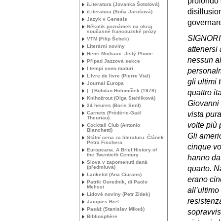
profondo 
iLiteratura (Jovanka Šotolová)
disillusi
iLiteratura (Soňa Jarošová)
Jazyk v Genesis
governare,
Několik poznámek na okraj
současné francouzské prózy
SIGNORI
VTM
(Filip Šebek)
Literární noviny
attenersi 
Henri Michaux: Jistý Plume
nessun al
Případ Jazzová sekce
I tempi sono maturi
personalm
L’Ivre de livre (Pierre Vial)
gli ultimi
Journal Europa
[–] Bohdan Holomíček (1978)
quattro ita
Knihožrout (Olga Stehlíková)
Giovanni 
24 heures (Boris Senf)
Carnets (Frédéric-Gaël
vista pura
Theuriau)
volte più 
Cocktail Club (Antonio
Bianchetti)
Gli amer
Státní cena za literaturu. Článek
Petra Fischera
cinque vol
Europeana. A Brief History of
the Twentieth Century
hanno dat
Slova v zapomenutí daná
(předmluva)
quarto. Na
Lankelot (Ana Ciurans)
erano cin
Patrik Ourednik, di Paolo
Melissi
all’ultim
Lidové noviny (Petr Zídek)
resistenza
Jacques Brel
Pasáž (Stanislav Mikeš)
sopravviss
Bibliosphère