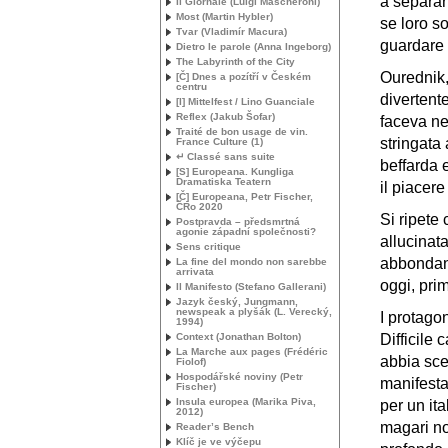
a separar
Il Giornale (Luigi Mascheroni)
Most (Martin Hybler)
se loro so
Tvar (Vladimír Macura)
guardare
Dietro le parole (Anna Ingeborg)
The Labyrinth of the City
Ourednik,
[Č] Dnes a pozítří v Českém
centru
divertent
[I] Mittelfest / Lino Guanciale
Reflex (Jakub Šofar)
faceva ne
Traité de bon usage de vin.
stringata
France Culture (1)
↵ Classé sans suite
beffarda 
[S] Europeana. Kungliga
Dramatiska Teatern
il piacere
[Č] Europeana, Petr Fischer,
ČRo 2020
Si ripete
Postpravda – předsmrtná
agonie západní společnosti?
allucinat
Sens critique
abbondanz
La fine del mondo non sarebbe
arrivata
oggi, prim
Il Manifesto (Stefano Gallerani)
Jazyk český, Jungmann,
newspeak a plyšák (L. Verecký,
I protagon
1994)
Context (Jonathan Bolton)
Difficile 
La Marche aux pages (Frédéric
abbia scel
Fiolof)
Hospodářské noviny (Petr
manifesta
Fischer)
Insula europea (Marika Piva,
per un it
2012)
magari no
Reader’s Bench
Klíč je ve výčepu