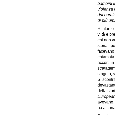
bambini in
violenza 
dal barat
di più um
E intanto
viltà e p
chi non v
storia, i
facevano 
chiamata 
accorti in
stratagemm
singolo, s
Si scontr
devastante
della sto
Europea
avevano, 
ha alcuna