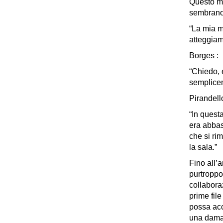
Questo mo
sembrano a
“La mia m
atteggiam
Borges :
“Chiedo, 
semplice
Pirandello
“In quest
era abbas
che si ri
la sala.”
Fino all’a
purtroppo 
collabora
prime fil
possa acc
una dama 