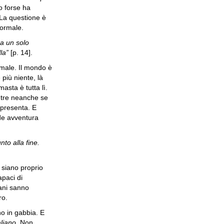
o forse ha
 La questione è
normale.
 a un solo
la”
[p. 14].
male. Il mondo è
più niente, là
masta è tutta lì.
 tre neanche se
i presenta. E
de avventura
to alla fine.
 siano proprio
apaci di
iani sanno
ro.
no in gabbia. E
aliano
. Non