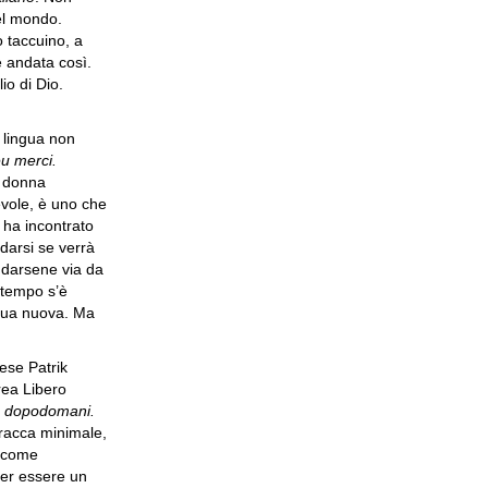
el mondo.
o taccuino, a
 andata così.
io di Dio.
 lingua non
eu merci.
e donna
evole, è uno che
 ha incontrato
darsi se verrà
darsene via da
l tempo s’è
ngua nuova. Ma
ese Patrik
rea Libero
e dopodomani.
racca minimale,
a come
per essere un