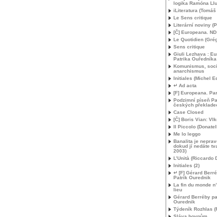
logika Ramóna Llu
iLiteratura (Tomáš
Le Sens critique
Literární noviny (P
[Č] Europeana.
ND
Le Quotidien (Grég
Sens critique
Giuli Lezhava : E
Patrika Ouředníka
Komunismus, soci
anarchismus
Initiales (Michel E
↵ Ad acta
[F] Europeana. Pa
Podzimní píseň Pa
českých překlade
Case Closed
[Č] Boris Vian: Vl
Il Piccolo (Donatel
Me lo leggo
Banalita je nepra
dokud jí nedáte tv
2003)
L’Unità (Riccardo
Initiales (2)
↵ [F] Gérard Berré
Patrik Ourednik
La fin du monde n’
lieu
Gérard Berréby pa
Ourednik
Týdeník Rozhlas 
Sláva hovnům