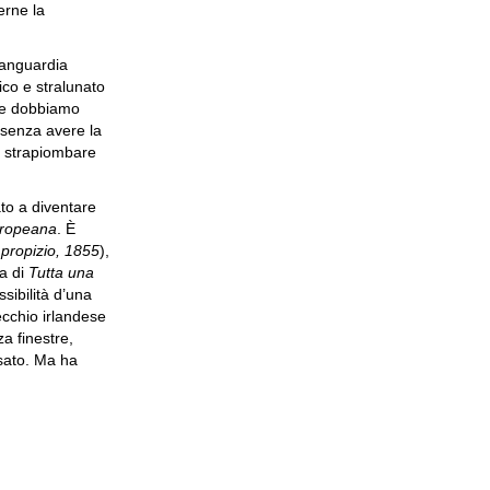
erne la
vanguardia
tico e stralunato
che dobbiamo
 senza avere la
di strapiombare
ato a diventare
ropeana
. È
 propizio, 1855
),
la di
Tutta una
sibilità d’una
ecchio irlandese
a finestre,
sato. Ma ha