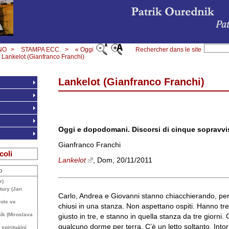
NO
>
STAMPA ECC.
>
« Oggi
Rechercher dans le site
Lankelot (Gianfranco Franchi)
Lankelot (Gianfranco Franchi)
Oggi e dopodomani. Discorsi di cinque sopravvi
Gianfranco Franchi
coli
Lankelot
, Dom, 20/11/2011
o
r)
atury (Jan
Carlo, Andrea e Giovanni stanno chiacchierando, per
role ve
chiusi in una stanza. Non aspettano ospiti. Hanno tr
ík (Miroslava
giusto in tre, e stanno in quella stanza da tre giorni.
qualcuno dorme per terra. C’è un letto soltanto. Into
spirituální