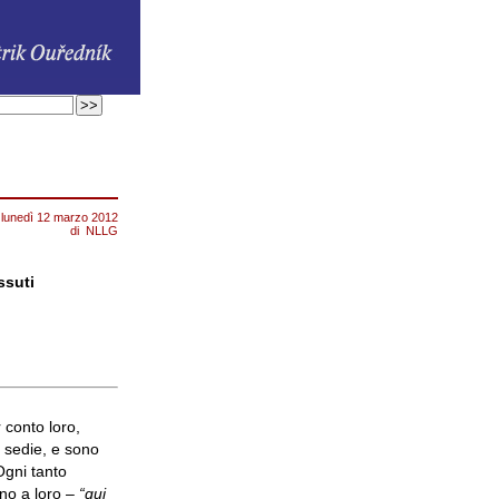
lunedì 12 marzo 2012
di
NLLG
ssuti
 conto loro,
e sedie, e sono
 Ogni tanto
rno a loro –
“qui