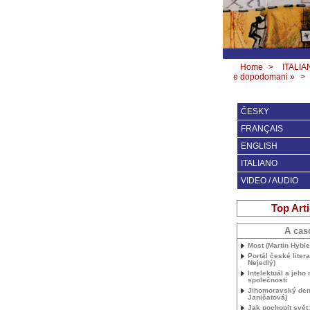
Home
>
ITALIA
e dopodomani »
>
ČESKY
FRANÇAIS
ENGLISH
ITALIANO
VIDEO / AUDIO
Top Arti
A cas
Most (Martin Hyble
Portál české liter
Nejedlý)
Intelektuál a jeho 
společnosti
Jihomoravský den
Janičatová)
Jak pochopit svět: 