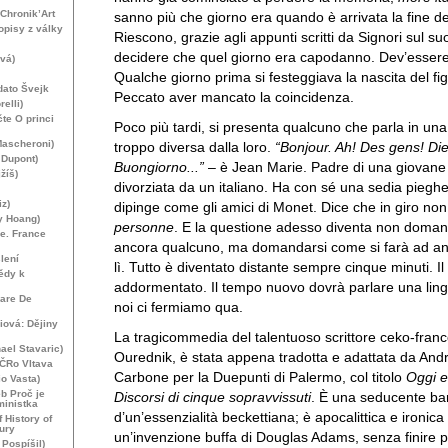
Chronik’Art
sanno più che giorno era quando è arrivata la fine d
pisy z války
Riescono, grazie agli appunti scritti da Signori sul su
decidere che quel giorno era capodanno. Dev’essere
vá)
Qualche giorno prima si festeggiava la nascita del figl
dato Švejk
Peccato aver mancato la coincidenza.
elli)
te O princi
Poco più tardi, si presenta qualcuno che parla in una
 Mascheroni)
troppo diversa dalla loro.
“Bonjour. Ah! Des gens! Di
 Dupont)
Buongiorno...”
– è Jean Marie. Padre di una giovan
žíš)
divorziata da un italiano. Ha con sé una sedia piegh
iz)
dipinge come gli amici di Monet. Dice che in giro non
y Hoang)
personne
. E la questione adesso diventa non doman
de. France
ancora qualcuno, ma domandarsi come si farà ad an
lení
lì. Tutto è diventato distante sempre cinque minuti. I
ědy k
addormentato. Il tempo nuovo dovrà parlare una li
sare De
noi ci fermiamo qua.
iová: Dějiny
La tragicommedia del talentuoso scrittore ceko-franc
ael Stavaric)
Ourednik, è stata appena tradotta e adattata da And
. ČRo Vltava
Carbone per la Duepunti di Palermo, col titolo
Oggi 
o Vasta)
b Proč je
Discorsi di cinque sopravvissuti
. È una seducente ba
ministka
d’un’essenzialità beckettiana; è apocalittica e ironic
 History of
ury
un’invenzione buffa di Douglas Adams, senza finire 
 Pospíšil)