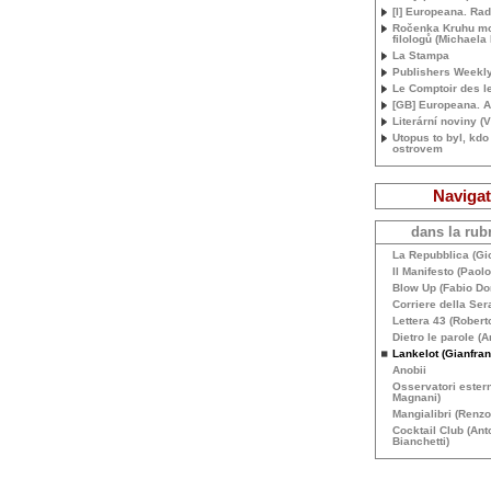
[I] Europeana. Ra
Ročenka Kruhu m
filologů (Michaela
La Stampa
Publishers Weekl
Le Comptoir des le
[
GB
] Europeana. A
Literární noviny (V
Utopus to byl, kdo
ostrovem
Navigat
dans la rubr
La Repubblica (Gio
Il Manifesto (Paolo
Blow Up (Fabio Don
Corriere della Sera
Lettera 43 (Roberto
Dietro le parole (
Lankelot (Gianfran
Anobii
Osservatori estern
Magnani)
Mangialibri (Renzo
Cocktail Club (Ant
Bianchetti)