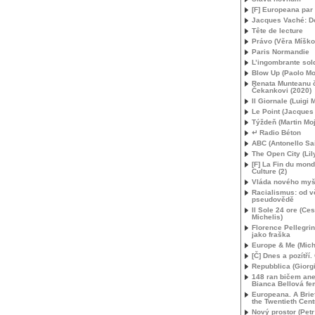
[F] Europeana par 
Jacques Vaché: Do
Tête de lecture
Právo (Věra Míško
Paris Normandie
L’ingombrante sol
Blow Up (Paolo Mor
Renata Munteanu č
Čekankovi (2020)
Il Giornale (Luigi
Le Point (Jacques
Týždeň (Martin Moj
↵ Radio Béton
ABC
(Antonello Sa
The Open City (Lil
[F] La Fin du mon
Culture (2)
Vláda nového myš
Racialismus: od v
pseudovědě
Il Sole 24 ore (Ce
Michelis)
Florence Pellegrin
jako fraška
Europe & Me (Mich
[Č] Dnes a pozítří
Repubblica (Giorgi
148 ran bičem ane
Bianca Bellová fe
Europeana. A Brief
the Twentieth Cent
Nový prostor (Petr