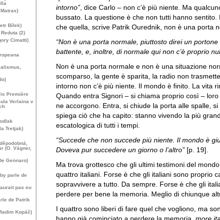
lla
intorno”
, dice Carlo – non c’è più niente. Ma qualcun
 Matras)
bussato. La questione è che non tutti hanno sentito.
etr Bílek)
che quella, scrive Patrik Ourednik, non è una porta 
Reduta (2)
ory Cimatti)
“Non è una porta normale, piuttosto direi un portone
battente, e, inoltre, di normale qui non c’è proprio nul
uropeana
Non è una porta normale e non è una situazione nor
alismus,
scomparso, la gente è sparita, la radio non trasmette 
do)
intorno non c’è più niente. Il mondo è finito. La vita ri
ris Première
Quando entra Signori – si chiama proprio così – loro
ula Verlaina v
ne accorgono. Entra, si chiude la porta alle spalle, s
ch
spiega ciò che ha capito: stanno vivendo la più gran
kodlak
escatologica di tutti i tempi.
la Tretjak)
“Succede che non succede più niente. Il mondo è giun
vděpodobná,
ar (O. Vágner,
Doveva pur succedere un giorno o l’altro”
[p. 19].
 De Gennaro)
Ma trova grottesco che gli ultimi testimoni del mondo
quattro italiani. Forse è che gli italiani sono proprio c
by parle de
sopravvivere a tutto. Da sempre. Forse è che gli ital
aurait pas eu
perdere per bene la memoria. Meglio di chiunque alt
rle de Patrik
I quattro sono liberi di fare quel che vogliono, ma so
(Radim Kopáč)
hanno già cominciato a perdere la memoria,
more it