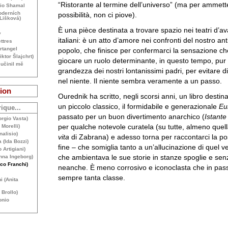
“Ristorante al termine dell’universo” (ma per ammett
dio Shamal
oderních
possibilità, non ci piove).
 Lišková)
È una pièce destinata a trovare spazio nei teatri d’a
y
italiani: è un atto d’amore nei confronti del nostro an
ttres
rtangel
popolo, che finisce per confermarci la sensazione 
iktor Šlajchrt)
giocare un ruolo determinante, in questo tempo, pur
 učinil mě
grandezza dei nostri lontanissimi padri, per evitare 
nel niente. Il niente sembra veramente a un passo.
ion
Ourednik ha scritto, negli scorsi anni, un libro destin
un piccolo classico, il formidabile e generazionale
Eu
ique...
passato per un buon divertimento anarchico (
Istante
rgio Vasta)
per qualche notevole curatela (su tutte, almeno quel
 Morelli)
alisio)
vita
di Zabrana) e adesso torna per raccontarci la pos
 (Ida Bozzi)
fine – che somiglia tanto a un’allucinazione di quel v
 Artigiani)
che ambientava le sue storie in stanze spoglie e senz
Anna Ingeborg)
co Franchi)
neanche. È meno corrosivo e iconoclasta che in pas
sempre tanta classe.
i (Anita
 Brollo)
onio