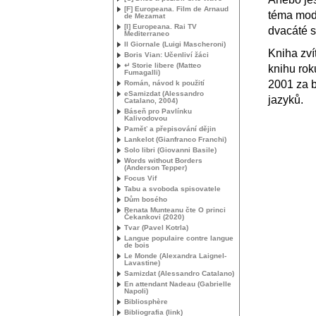
[F] Europeana. Film de Arnaud
téma mod
de Mezamat
[I] Europeana. Rai
TV
dvacáté st
Mediterraneo
Il Giornale (Luigi Mascheroni)
Kniha zví
Boris Vian: Učenliví žáci
↵ Storie libere (Matteo
knihu ro
Fumagalli)
2001 za b
Román, návod k použití
eSamizdat (Alessandro
jazyků.
Catalano, 2004)
Báseň pro Pavlínku
Kalivodovou
Paměť a přepisování dějin
Lankelot (Gianfranco Franchi)
Solo libri (Giovanni Basile)
Words without Borders
(Anderson Tepper)
Focus Vif
Tabu a svoboda spisovatele
Dům bosého
Renata Munteanu čte O princi
Čekankovi (2020)
Tvar (Pavel Kotrla)
Langue populaire contre langue
de bois
Le Monde (Alexandra Laignel-
Lavastine)
Samizdat (Alessandro Catalano)
En attendant Nadeau (Gabrielle
Napoli)
Bibliosphère
Bibliografia (link)