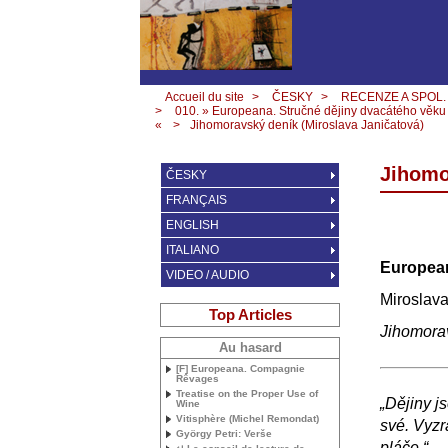
Accueil du site
>
ČESKY
>
RECENZE A SPOL.
>
010. » Europeana. Stručné dějiny dvacátého věku
«
>
Jihomoravský deník (Miroslava Janičatová)
Jihomo
ČESKY
FRANÇAIS
ENGLISH
ITALIANO
European
VIDEO / AUDIO
Miroslava
Top Articles
Jihomora
Au hasard
[F] Europeana. Compagnie
Rêvages
Treatise on the Proper Use of
„Dějiny js
Wine
Vitisphère (Michel Remondat)
své. Vyzr
György Petri: Verše
pláče.“