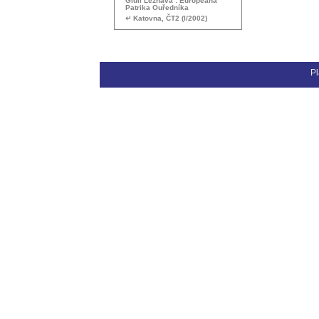
Giuli Lezhava : Europeana
Patrika Ouředníka
↵ Katovna, ČT2 (I/2002)
Pl