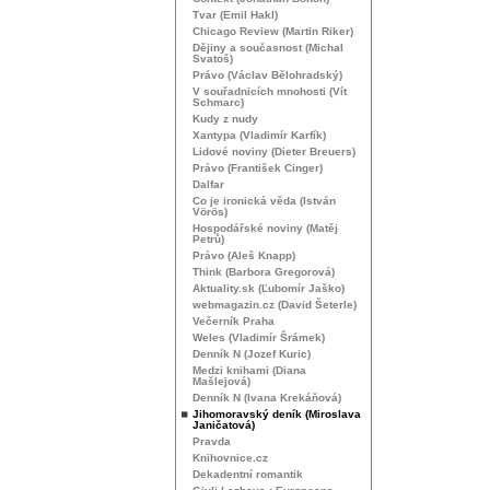
Tvar (Emil Hakl)
Chicago Review (Martin Riker)
Dějiny a současnost (Michal
Svatoš)
Právo (Václav Bělohradský)
V souřadnicích mnohosti (Vít
Schmarc)
Kudy z nudy
Xantypa (Vladimír Karfík)
Lidové noviny (Dieter Breuers)
Právo (František Cinger)
Dalfar
Co je ironická věda (István
Vörös)
Hospodářské noviny (Matěj
Petrů)
Právo (Aleš Knapp)
Think (Barbora Gregorová)
Aktuality.sk (Ľubomír Jaško)
webmagazin.cz (David Šeterle)
Večerník Praha
Weles (Vladimír Šrámek)
Denník N (Jozef Kuric)
Medzi knihami (Diana
Mašlejová)
Denník N (Ivana Krekáňová)
Jihomoravský deník (Miroslava
Janičatová)
Pravda
Knihovnice.cz
Dekadentní romantik