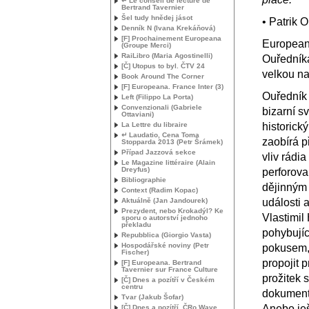
↵ Le conseil de lecture de
Bertrand Tavernier
Šel tudy hnědej jásot
• Patrik 
Denník N (Ivana Krekáňová)
[F] Prochainement Europeana
European
(Groupe Merci)
RaiLibro (Maria Agostinelli)
Ouředníka
[Č] Utopus to byl. Č
TV
24
velkou na
Book Around The Corner
[F] Europeana. France Inter (3)
Ouředník 
Left (Filippo La Porta)
Convenzionali (Gabriele
bizarní s
Ottaviani)
La Lettre du libraire
historický
↵ Laudatio, Cena Toma
zaobírá p
Stopparda 2013 (Petr Šrámek)
Případ Jazzová sekce
vliv rádi
Le Magazine littéraire (Alain
Dreyfus)
perforova
Bibliographie
dějinným 
Context (Radim Kopac)
Aktuálně (Jan Jandourek)
události 
Prezydent, nebo Krokadýl? Ke
Vlastimil
sporu o autorství jednoho
překladu
pohybujíc
Repubblica (Giorgio Vasta)
Hospodářské noviny (Petr
pokusem, 
Fischer)
propojit 
[F] Europeana. Bertrand
Tavernier sur France Culture
prožitek 
[Č] Dnes a pozítří v Českém
centru
dokumentá
Tvar (Jakub Šofar)
Anebo ješ
[Č] Dnes a pozítří. ČRo Wave