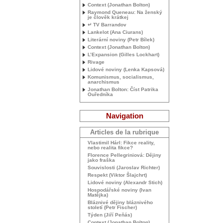
Context (Jonathan Bolton)
Raymond Queneau: Na ženský
je člověk krátkej
↵
TV
Barrandov
Lankelot (Ana Ciurans)
Literární noviny (Petr Bílek)
Context (Jonathan Bolton)
L’Expansion (Gilles Lockhart)
Rivage
Lidové noviny (Lenka Kapsová)
Komunismus, socialismus,
anarchismus
Jonathan Bolton: Číst Patrika
Ouředníka
Navigation
Articles de la rubrique
Vlastimil Hárl: Fikce reality,
nebo realita fikce?
Florence Pellegriniová: Dějiny
jako fraška
Souvislosti (Jaroslav Richter)
Respekt (Viktor Šlajchrt)
Lidové noviny (Alexandr Stich)
Hospodářské noviny (Ivan
Matějka)
Bláznivé dějiny bláznivého
století (Petr Fischer)
Týden (Jiří Peňás)
Context (Jonathan Bolton)