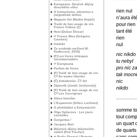
Europeana. Stručné dějiny
dvacátého věku
rien nul
O komunismu, altruismu a
(ne)potřebě definic
n’aura ét
Magazín Uni (Radim Kopáč)
pour rien
Traité de bon usage de vin.
France Culture (1)
tant été
Host (Dušan Šlosar)
↵ France Bleu (Grégoire
rien
Courtois)
nul
Instinkt
Za svobodu myšlení (K.
Kadlecová, 2018)
nic nikdo
[F] Les livres tchèques
incontournables
tu nebyl
↵ Europeana
pro nic za
Parfum de livres
[F] Traité de bon usage de vin.
tak mocně
ie
C
En toutes libertés
nic
[Č] Antialkorán. ČT Art
Zápisník (Jonáš Jenšovský)
nikdo
[F] Traité de bon usage de vin.
ie
C
Les Coccigrues
Sláva hovnům
L’Expansion (Gilles Lockhart)
O překládání a Eskymácích
somme to
Olga Spilarova : Les jours
cactoïdes
tout compt
Gargantua !
un quart 
Jacques Brel
Bláznivé dějiny bláznivého
de quarts
století (Petr Fischer)
sans com
↵ Radio Shamal / Rumore