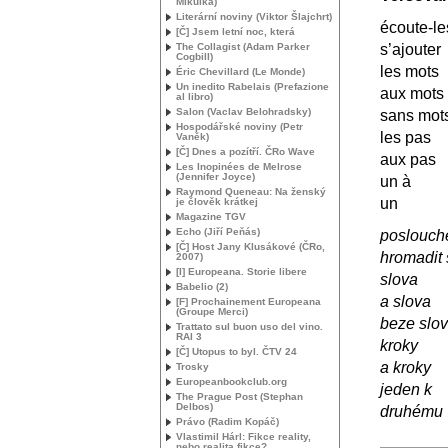
Mikulka)
Literární noviny (Viktor Šlajchrt)
écoute-le
[Č] Jsem letní noc, která
The Collagist (Adam Parker
s’ajouter
Cogbill)
les mots
Éric Chevillard (Le Monde)
Un inedito Rabelais (Prefazione
aux mots
al libro)
Salon (Vaclav Belohradsky)
sans mot
Hospodářské noviny (Petr
les pas
Vaněk)
[Č] Dnes a pozítří. ČRo Wave
aux pas
Les Inopinées de Melrose
(Jennifer Joyce)
un à
Raymond Queneau: Na ženský
un
je člověk krátkej
Magazine
TGV
Echo (Jiří Peňás)
poslouch
[Č] Host Jany Klusákové (ČRo,
hromadit 
2007)
[I] Europeana. Storie libere
slova
Babelio (2)
a slova
[F] Prochainement Europeana
(Groupe Merci)
beze slo
Trattato sul buon uso del vino.
RAI
3
kroky
[Č] Utopus to byl. Č
TV
24
a kroky
Trosky
Europeanbookclub.org
jeden k
The Prague Post (Stephan
Delbos)
druhému
Právo (Radim Kopáč)
Vlastimil Hárl: Fikce reality,
nebo realita fikce?