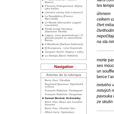
Bianco
les temps
Florence Pellegriniová: Dějiny
jako fraška
Literární noviny (Jan Lukavec)
úhrnem
La Repubblica (Franco
celkem v
Marcoaldi)
Le Monde (Alexandra Laignel-
čtvrt mili
Lavastine)
Portál české literatury
čtvrthodi
(Stanislav Škoda)
Logica, cave grammaticam ! O
nepočítaj
původu jazyka ve starověkém
Řecku
na sta mr
Il Manifesto (Stefano Gallerani)
[I] Europeana : Lino Guanciale
Jacques Vaché: Dopisy z války
La Stampa (Dario Voltolini)
morte pa
ses mouc
Navigation
un souffle
Articles de la rubrique
berce l’a
Boris Vian: Vlkodlak
Raymond Queneau: Stylistická
mrtvého v
cvičení
mrtvých 
François Rabelais: Pantagruel
François Rabelais: Gargantua
pavouka 
Samuel Beckett: Veršovánky
ze skulin
Boris Vian: Blues pro černého
kocoura
Boris Vian: Učenliví žáci
Alfred Jarry: Spekulace