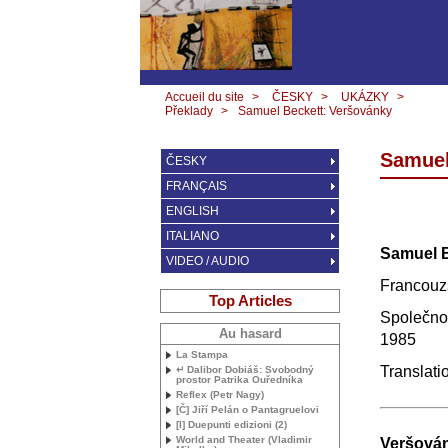
Accueil du site
>
ČESKY
>
UKÁZKY
>
Překlady
>
Samuel Beckett: Veršovánky
Samuel
ČESKY
FRANÇAIS
ENGLISH
ITALIANO
Samuel B
VIDEO / AUDIO
Francouzs
Top Articles
Společnos
Au hasard
1985
La Stampa
Translati
↵ Dalibor Dobiáš: Svobodný
prostor Patrika Ouředníka
Reflex (Petr Nagy)
[Č] Jiří Pelán o Pantagruelovi
[I] Duepunti edizioni (2)
World and Theater (Vladimir
Veršová