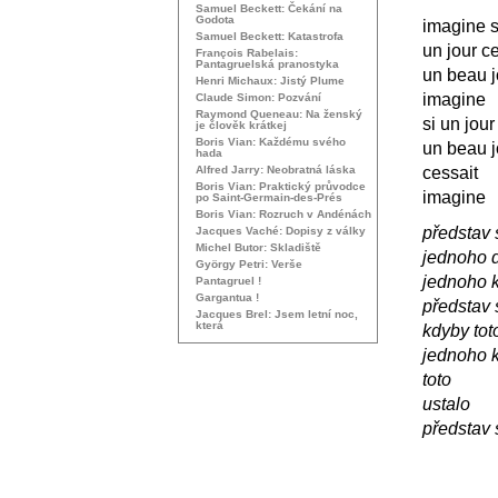
Samuel Beckett: Čekání na
Godota
imagine s
Samuel Beckett: Katastrofa
un jour c
François Rabelais:
Pantagruelská pranostyka
un beau j
Henri Michaux: Jistý Plume
imagine
Claude Simon: Pozvání
Raymond Queneau: Na ženský
si un jour
je člověk krátkej
Boris Vian: Každému svého
un beau j
hada
Alfred Jarry: Neobratná láska
cessait
Boris Vian: Praktický průvodce
imagine
po Saint-Germain-des-Prés
Boris Vian: Rozruch v Andénách
představ 
Jacques Vaché: Dopisy z války
Michel Butor: Skladiště
jednoho d
György Petri: Verše
jednoho 
Pantagruel !
Gargantua !
představ 
Jacques Brel: Jsem letní noc,
která
kdyby tot
jednoho 
toto
ustalo
představ 