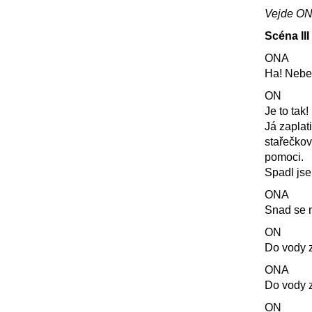
Vejde
O
Scéna
III
ONA
Ha! Nebes
ON
Je to tak!
Já zaplat
stařečkov
pomoci.
Spadl js
ONA
Snad se m
ON
Do vody z
ONA
Do vody z 
ON