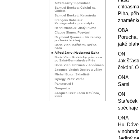
Alfred Jarry: Spekulace
chloasma
Samuel Beckett: Čekání na
Godota
Piha, pěha
Samuel Beckett: Katastrofa
znaménko
François Rabelais:
Pantagruelská pranostyka
Henri Michaux: Jistý Plume
OBA
Claude Simon: Pozvání
Porucha, 
Raymond Queneau: Na ženský
je člověk krátkej
jaké blah
Boris Vian: Každému svého
hada
Alfred Jarry: Neobratná láska
ON
Boris Vian: Praktický průvodce
Jak šťast
po Saint-Germain-des-Prés
Boris Vian: Rozruch v Andénách
čekání. Ó
Jacques Vaché: Dopisy z války
Michel Butor: Skladiště
ONA
György Petri: Verše
Sami!
Pantagruel !
Gargantua !
Jacques Brel: Jsem letní noc,
ON
která
Stařeček 
spěchaje 
ONA
Hu! Dávej
vinohradní
Jediný ne