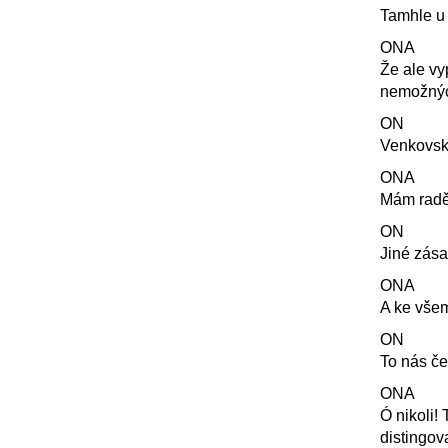
Tamhle u
ONA
Že ale v
nemožnýc
ON
Venkovský
ONA
Mám raději 
ON
Jiné zás
ONA
A ke vše
ON
To nás če
ONA
Ó nikoli! 
distingo