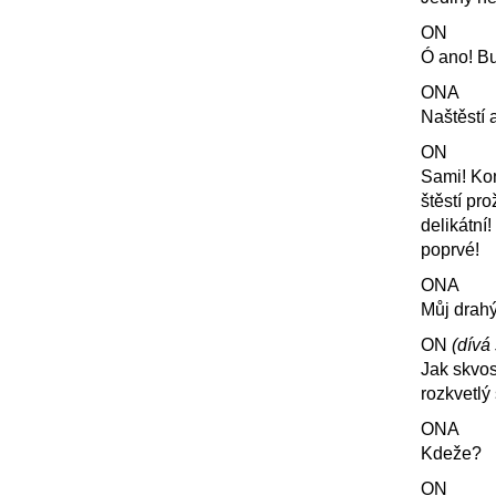
ON
Ó ano! B
ONA
Naštěstí 
ON
Sami! Kon
štěstí pr
delikátní
poprvé!
ONA
Můj drahý
ON
(dívá
Jak skvos
rozkvetlý
ONA
Kdeže?
ON