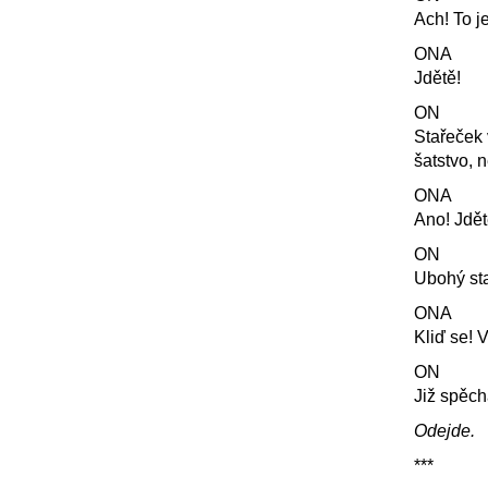
Ach! To j
ONA
Jdětě!
ON
Stařeček 
šatstvo, 
ONA
Ano! Jdět
ON
Ubohý st
ONA
Kliď se! 
ON
Již spěch
Odejde.
***