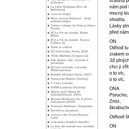
šťastná 
Orthofer)
nám pod 
La Libre Belgique (Eric de
Bellefroid)
mocný kl
Lexicon Angel
More versus Rabelais : dvojí
vhodila.
podoba utopie
Lásky pln
Cahier critique de Poésie (Alain
Farah)
před námi
[F] La Fin du monde. Radio
Béton
[F] La Fin du monde. France
ON
Culture (1)
Odhoď tu 
Toute la culture
[Č] Svět knihy, Praha 2018
zrakem sv
Think (Barbora Gregorová)
Již plných
Kde domov můj: varianty a
parafráze
chci ji zřít
[I] Caso irrisolto. Locanda
Shakespiriana
o to víc,
Notable (Giorgio Vasta, 2007)
o to víc.
Transcript (Radek Chromy)
↵ Caso irrisolto
KVRM
(Ladislav Duchoň)
ONA
Dějiny tvoří dějiny (H.
Porucho, 
Zahradníčková, 2001)
Renata Munteanu čte O princi
Zmiz,
Čekankovi (2020)
François Rabelais: Gargantua
škrabuch
Dernières parutions
Corriere del Ticino (Franco
Odhodí š
Lurà)
iLiteratura (Vojtěch Staněk)
ON
La fine del mondo non sarebbe