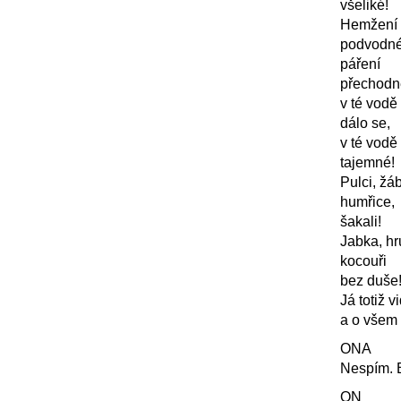
všeliké!
Hemžení
podvodné
páření
přechodn
v té vodě
dálo se,
v té vodě
tajemné!
Pulci, žáb
humřice,
šakali!
Jabka, hr
kocouři
bez duše
Já totiž v
a o všem 
ONA
Nespím. 
ON