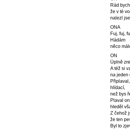
Rád bych 
že v té v
nalezl jse
ONA
Fuj, fuj, fu
Hádám
něco mál
ON
Úplně zre
A též si
na jeden 
Připlaval,
hlídací,
než bys ř
Plaval on
hleděl vš
Z čehož j
že ten pe
Byl to zj