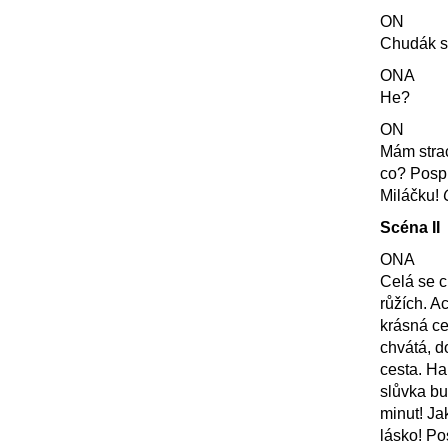
ON
Chudák s
ONA
He?
ON
Mám strac
co? Posp
Miláčku!
Scéna
II
ONA
Celá se c
růžích. Ac
krásná ce
chvátá, do
cesta. Ha
slůvka bu
minut! Ja
lásko! Po