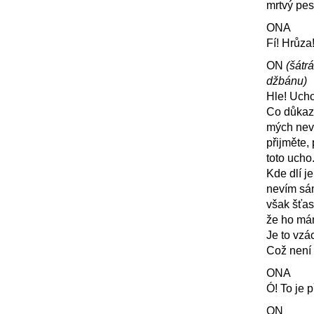
mrtvý pes
ONA
Fí! Hrůza
ON
(šátr
džbánu)
Hle! Ucho
Co důkaz
mých nev
přijměte,
toto ucho
Kde dlí j
nevím sá
však šťas
že ho má
Je to vzác
Což není
ONA
Ó! To je p
ON