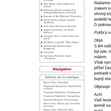
arrivata
Nadarmo 
The Notes Taken (Devin Z.
Shaw)
zrakem s
Ročenka Kruhu moderních
filologů (Michaela Lišková)
ohnivý tvů
Europe & Me (Michael Stavaric)
podelbí t
Deník Referendum (Jakub
Vaníček)
či pokma
Solo libri (Giovanni Basile)
Patrik Ourednik, di Paolo
Políbí ji
Melissi
Jacques Brel: Jsem letní noc,
která
ONA
[Č] Dnes a pozítří. ČRo Vltava
S tím va
eSamizdat (Alessandro
Ruggera)
byl jste, 
Ocenění
Carnets (Frédéric-Gaël
málem.
Theuriau)
Však nyn
přišel čas
Navigation
pohladit 
Articles de la rubrique
bujný vla
Boris Vian: Vlkodlak
Objevuje 
Raymond Queneau: Stylistická
cvičení
François Rabelais: Pantagruel
Ach!
François Rabelais: Gargantua
Vaší levou
Samuel Beckett: Veršovánky
Boris Vian: Blues pro černého
temně rud
kocoura
Boris Vian: Učenliví žáci
malá