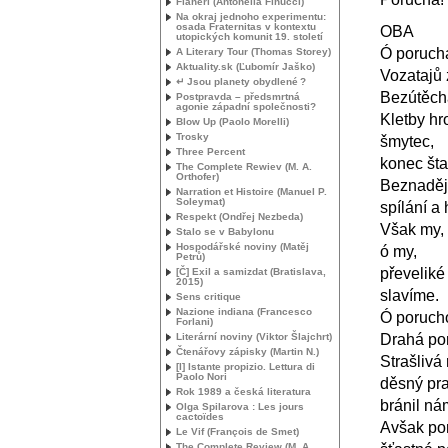
Flanerí (Antonella Finucci)
Na okraj jednoho experimentu:
osada Fraternitas v kontextu
OBA
utopických komunit 19. století
Ó poruch
A Literary Tour (Thomas Storey)
Aktuality.sk (Ľubomír Jaško)
Vozatajů 
↵ Jsou planety obydlené
?
Bezútěcha
Postpravda – předsmrtná
agonie západní společnosti?
Kletby hro
Blow Up (Paolo Morelli)
Trosky
šmytec,
Three Percent
konec šta
The Complete Rewiev (
M. A.
Orthofer)
Beznaděj 
Narration et Histoire (Manuel P.
Soleymat)
spílání a
Respekt (Ondřej Nezbeda)
Však my,
Stalo se v Babylonu
Hospodářské noviny (Matěj
ó my,
Petrů)
převeliké
[Č] Exil a samizdat (Bratislava,
2015)
slavíme.
Sens critique
Nazione indiana (Francesco
Ó poruch
Forlani)
Literární noviny (Viktor Šlajchrt)
Drahá po
Čtenářovy zápisky (Martin N.)
Strašlivá 
[I] Istante propizio. Lettura di
Paolo Nori
děsný pr
Rok 1989 a česká literatura
bránil ná
Olga Spilarova : Les jours
cactoïdes
Avšak po
Le Vif (François de Smet)
The Complete Review (
M. A.