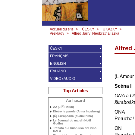
Accueil du site
>
ČESKY
>
UKÁZKY
>
Překlady
>
Alfred Jarry: Neobratná láska
Alfred 
ČESKY
FRANÇAIS
ENGLISH
ITALIANO
(L’Amour 
VIDEO / AUDIO
Scéna I
Top Articles
ONA
a
O
Au hasard
škrabošk
A2 (Jiří Holub)
ONA
Dietro le parole (Anna Ingeborg)
[Č] Europeana (audiokniha)
Porucha!
Le Journal du mardi (Noël
Godin)
ON
Trattato sul buon uso del vino.
RAI
3
Porucha!