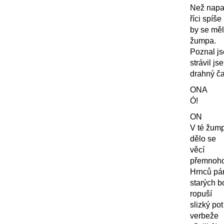
Než napa
říci spíše
by se mě
žumpa.
Poznal js
strávil jse
drahný ča
ONA
Ó!
ON
V té žum
dělo se
věcí
přemnoho
Hrnců pár
starých bo
ropuší
slizký pot
verbeže