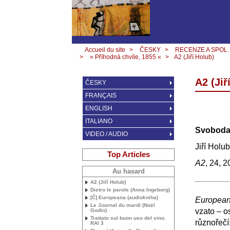
Accueil du site
>
ČESKY
>
RECENZE A SPOL.
>
» Příhodná chvíle, 1855 «
>
A2 (Jiří Holub)
A2 (Jiř
ČESKY
FRANÇAIS
ENGLISH
ITALIANO
Svoboda 
VIDEO / AUDIO
Jiří Holub
Top Articles
A2
, 24, 
Au hasard
A2 (Jiří Holub)
Dietro le parole (Anna Ingeborg)
[Č] Europeana (audiokniha)
European
Le Journal du mardi (Noël
vzato – o
Godin)
Trattato sul buon uso del vino.
různořečí:
RAI
3