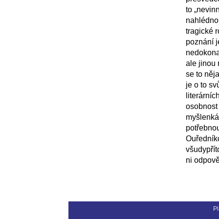
to „nevin
nahlédnou
tragické 
poznání j
nedokonal
ale jinou
se to něja
je o to s
literární
osobnost 
myšlenkám
potřebnou
Ouředníko
všudypří
ni odpově
Pl