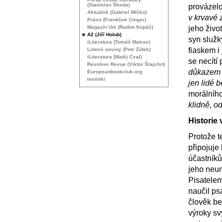
(Stanislav Škoda)
provázel
Aktuálně (Gabriel Míčko)
v krvavé 
Právo (František Cinger)
Magazín Uni (Radim Kopáč)
jeho živ
A2 (Jiří Holub)
syn služk
iLiteratura (Tomáš Matras)
fiaskem i
Lidové noviny (Petr Zídek)
iLiteratura (Matěj Cval)
se necítí
Revolver Revue (Viktor Šlajchrt)
důkazem o
Europeanbookclub.org
Instinkt
jen lidé b
morálního
klidně, od
Historie
Protože te
připojuje
účastníků
jeho neum
Pisatelem
naučil psá
člověk be
výroky sv