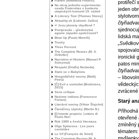
Flanerí (Antonella Finucci)
protiřečí
Na okraj jednoho experimentu:
osada Fraternitas v kontextu
jeden obr
utopických komunit 19. století
stylotvor
A Literary Tour (Thomas Storey)
Aktuality.sk (Ľubomír Jaško)
čtyřiadva
↵ Jsou planety obydlené
?
sjednocuj
Postpravda – předsmrtná
agonie západní společnosti?
lidská ma
Blow Up (Paolo Morelli)
Trosky
„Svědkové
Three Percent
spojovalo
The Complete Rewiev (
M. A.
Orthofer)
ironické 
Narration et Histoire (Manuel P.
Soleymat)
patos min
Respekt (Ondřej Nezbeda)
čtyřiadva
Stalo se v Babylonu
Hospodářské noviny (Matěj
– libovol
Petrů)
vědeckých
[Č] Exil a samizdat (Bratislava,
2015)
zvrácené 
Sens critique
Nazione indiana (Francesco
Forlani)
Starý an
Literární noviny (Viktor Šlajchrt)
Čtenářovy zápisky (Martin N.)
Příhodná 
[I] Istante propizio. Lettura di
Paolo Nori
otevřené 
Rok 1989 a česká literatura
zmíněný p
Olga Spilarova : Les jours
cactoïdes
tématem: n
Le Vif (François de Smet)
myšlenky,
The Complete Review (
M. A.