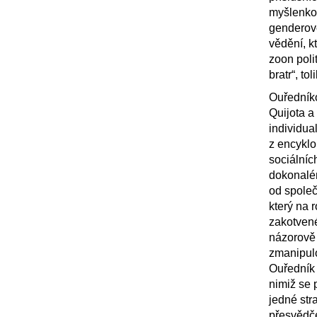
myšlenkov
genderov
vědění, k
zoon poli
bratr“, tol
Ouředníko
Quijota 
individua
z encyklo
sociálníc
dokonalé
od společ
který na 
zakotven
názorově 
zmanipulo
Ouředník 
nimiž se 
jedné str
přesvědče