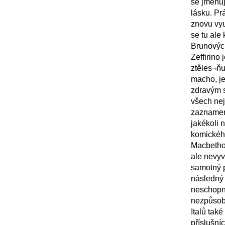
se jmenuj
lásku. Pr
znovu vyu
se tu ale
Brunových
Zeffirino
ztěles¬ňu
macho, je
zdravým 
všech nejv
zaznamen
jakékoli 
komickéh
Macbethov
ale nevyv
samotný p
následný 
neschopno
nezpůsobu
Italů tak
příslušní