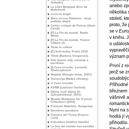
Orthofer)
anebo zpr
La Libre Belgique (Eric de
Bellefroid)
několika 
Lexicon Angel
století, 
More versus Rabelais : dvojí
podoba utopie
proto, že
Cahier critique de Poésie (Alain
Farah)
se v
Euro
[F] La Fin du monde. Radio
Béton
v knihu. 
[F] La Fin du monde. France
Culture (1)
o událost
Toute la culture
vypravěčů
[Č] Svět knihy, Praha 2018
význam p
Think (Barbora Gregorová)
Kde domov můj: varianty a
parafráze
První z n
[I] Caso irrisolto. Locanda
Shakespiriana
jenž se z
Notable (Giorgio Vasta, 2007)
soudobých 
Transcript (Radek Chromy)
↵ Caso irrisolto
Příhodné 
KVRM
(Ladislav Duchoň)
březnem 1
Dějiny tvoří dějiny (H.
Zahradníčková, 2001)
vášnivě a
Renata Munteanu čte O princi
Čekankovi (2020)
romantick
François Rabelais: Gargantua
Nyní na s
Dernières parutions
Corriere del Ticino (Franco
hodlá jí 
Lurà)
přihodilo
iLiteratura (Vojtěch Staněk)
La fine del mondo non sarebbe
Stručně v