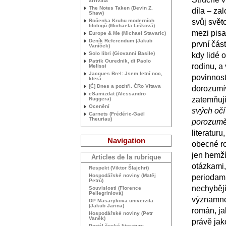
arrivata
The Notes Taken (Devin Z.
díla – zal
Shaw)
Ročenka Kruhu moderních
svůj svět
filologů (Michaela Lišková)
mezi pisa
Europe & Me (Michael Stavaric)
Deník Referendum (Jakub
první část
Vaníček)
Solo libri (Giovanni Basile)
kdy lidé o
Patrik Ourednik, di Paolo
rodinu, a
Melissi
Jacques Brel: Jsem letní noc,
povinnost
která
[Č] Dnes a pozítří. ČRo Vltava
dorozumív
eSamizdat (Alessandro
zatemňují
Ruggera)
Ocenění
svých očí
Carnets (Frédéric-Gaël
Theuriau)
porozumě
literaturu
Navigation
obecné ro
jen hemží
Articles de la rubrique
otázkami
Respekt (Viktor Šlajchrt)
Hospodářské noviny (Matěj
periodami
Petrů)
nechybějí
Souvislosti (Florence
Pellegriniová)
významné 
DP
Masarykova univerzita
(Jakub Jarina)
román, ja
Hospodářské noviny (Petr
Vaněk)
právě jak
Portál české literatury